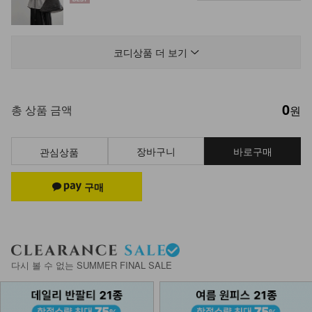
NK62-TS-47/페어리 민소매 니트나
시_YN
코디상품 더 보기
12,900
0
NK02-A-10/슬림브이 목걸이_DY
총 상품 금액
원
9,900
장바구니
바로구매
관심상품
DM61-BT-02/실린 소가죽 벨트_HR
27,900
NKA53-N-13/스트롱 스틱 목걸이
_HR
다시 볼 수 없는 SUMMER FINAL SALE
9,900