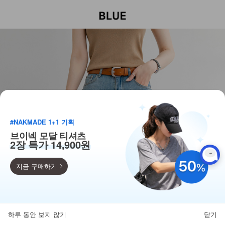
#NAKMADE 1+1 기획
브이넥 모달 티셔츠
2장 특가 14,900원
지금 구매하기
득템찬스
단독 한정수량 특가!
하루 동안 보지 않기
닫기
뒤로가기
카테고리
홈
찜
마이페이지