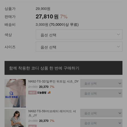
상품가
29,900원
27,810
7%
원
판매가
배송비
3,000원
(70,000이상 무료)
색상
사이즈
함께 착용한 코디 상품
한 번에 구매하기
NK62-TS-32/일루민 뒤트임 셔츠_DY
21,900
20,370
7%
NK62-TS-59/러브레터 레이어드 셔
츠_JY
21,900
20,370
7%