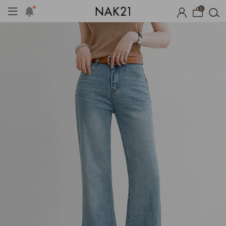
0
체제작
여름 잠옷
장마템 기획전
오늘출발
시즌오