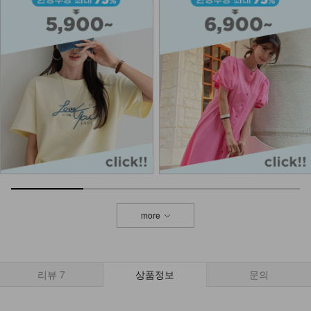
DM23-AC-10/클립 체인 팔찌
12,900
more
리뷰
7
상품정보
문의