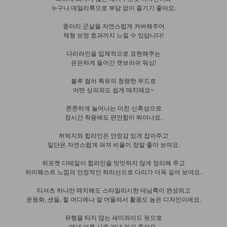
누구나 데일리룩으로 부담 없이 즐기기 좋아요.
종아리 군살을 자연스럽게 커버해주어
체형 보정 효과까지 느낄 수 있답니다!
다리라인을 입체적으로 표현해주는
은은하게 들어간 캣브러쉬 워싱!
블루 컬러 특유의 청량한 무드로
어떤 상의와도 쉽게 매치돼요~
쫀쫀하게 늘어나는 미친 신축성으로
장시간 착용에도 편안함이 뛰어나요.
허벅지와 힙라인은 안정감 있게 잡아주고
밑단은 자연스럽게 퍼져 비율이 정말 좋아 보여요.
뒤포켓 디테일이 힙라인을 밋밋하지 않게 정리해 주고
하이웨스트 느낌의 안정적인 허리선으로 다리가 더욱 길어 보여요.
티셔츠 하나만 매치해도 스타일리시한 데님룩이 완성되고
운동화, 샌들, 힐 어디에나 잘 어울려서 활용도 높은 디자인이에요.
유행을 타지 않는 세미와이드 핏으로
매년 여름 시즌 꺼내 입기 좋아요.