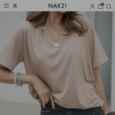
0
체제작
여름 잠옷
장마템 기획전
오늘출발
시즌오