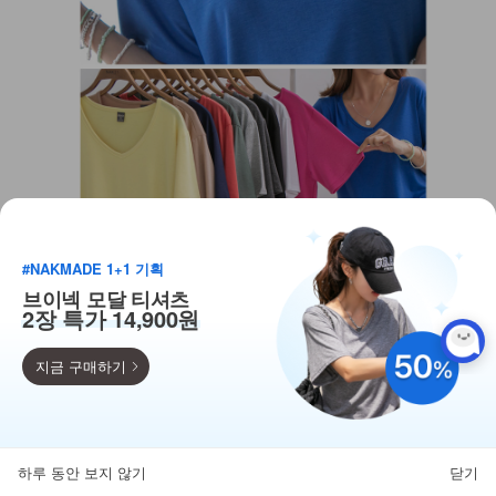
#NAKMADE 1+1 기획
브이넥 모달 티셔츠
2장 특가 14,900원
지금 구매하기
득템찬스
단독 한정수량 특가!
하루 동안 보지 않기
닫기
뒤로가기
카테고리
홈
찜
마이페이지