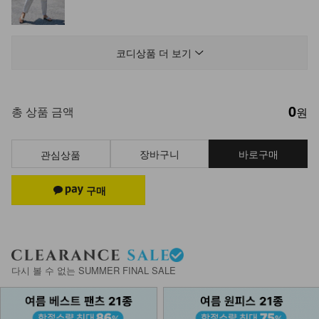
NK51-SETS-9/사쿠야 셔츠+반바지
세트
코디상품 더 보기
39,900
35,900
10%
0
NK21-P-13/에데스 부츠컷팬츠
총 상품 금액
원
19,900
장바구니
바로구매
관심상품
NK51-PS-14/시즈카 와이드 팬츠
23,900
NK51-PS-3/슈타르 린넨 와이드팬츠
_HR
다시 볼 수 없는 SUMMER FINAL SALE
28,900
24,900
14%