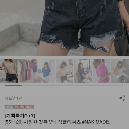
심플V 1+1
[기획특가/1+1]
[55~120] 시원한 깊은 V넥 심플티셔츠 #NAK MADE.