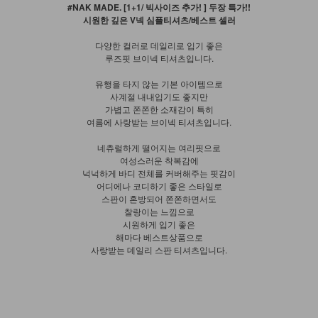
#NAK MADE. [1+1/ 빅사이즈 추가! ] 두장 특가!!
시원한 깊은 V넥 심플티셔츠/베스트 셀러
다양한 컬러로 데일리로 입기 좋은
루즈핏 브이넥 티셔츠입니다.
유행을 타지 않는 기본 아이템으로
사계절 내내입기도 좋지만
가볍고 쫀쫀한 소재감이 특히
여름에 사랑받는 브이넥 티셔츠입니다.
네츄럴하게 떨어지는 여리핏으로
여성스러운 착복감에
넉넉하게 바디 전체를 커버해주는 핏감이
어디에나 코디하기 좋은 스타일로
스판이 혼방되어 쫀쫀하면서도
찰랑이는 느낌으로
시원하게 입기 좋은
해마다 베스트상품으로
사랑받는 데일리 스판 티셔츠입니다.