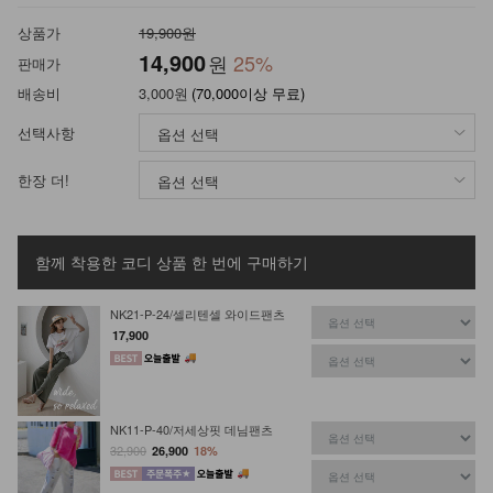
상품가
19,900원
14,900
원
25
%
판매가
배송비
3,000원
(70,000이상 무료)
선택사항
한장 더!
함께 착용한 코디 상품
한 번에 구매하기
NK21-P-24/셀리텐셀 와이드팬츠
17,900
NK11-P-40/저세상핏 데님팬츠
32,900
26,900
18%