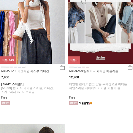
리뷰
149
리뷰
6
NK52-JI-10/아코디언 시스루 가디건
NK53-M-3/올드머니 가디건 머플러숄
_DY
_HR
7,900
12,900
[ 3WAY 스타일! ]
다양한 컬러,가볍고 얇은 두께감으로 어디든
[55~99] 한 가지 아이템으로 숄, 가디건,
자연스러운 레이어드 아이템!머플러 숄
스카프까지 3가지 스타일!
Free
Free