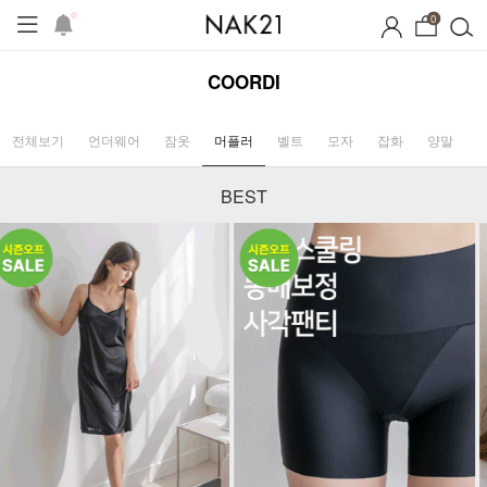
0
COORDI
전체보기
언더웨어
잠옷
머플러
벨트
모자
잡화
양말
BEST
시즌오프
1+1 기획세트
자체제작