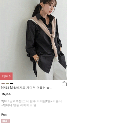
리뷰
0
NK53-M-4/비지트 가디건 머플러 숄
_YN
15,900
♥[MD 강력추천]코디 필수 아이템♥숄+머플러
+반다나 만능 레이어드 템
Free