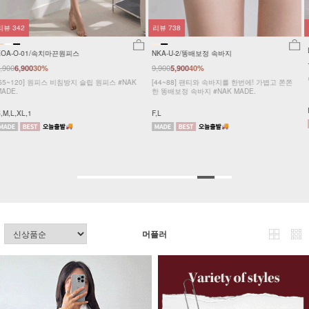
리뷰
738
리뷰
51
DM11-CA-10/로스엔젤 워싱 캡 모자
NKA-U-2/똥배보정 속바지
16,900
9,900
5,900
40%
빈티지한 워싱 로스엔젤 캡모자
[44~88] 팬티와 속바지를 한번에! 가볍고 쫀쫀
한 똥배보정 속바지 #NAK MADE.
Free
F,L
머플러