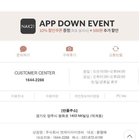
문의하기
구매후기
교환반품
평일 : 오전10:00~오후04:00
CUSTOMER CENTER
점심 : 오후01:00~오후02:00
1644-2288
토/일/공휴일 휴무
이용안내
이용약관
개인정보처리방침
PC Ver.
[반품주소]
경기도 양주시 평화로 1403 NK빌딩 (덕계동)
상점명 : 주식회사 엔케이아이엔씨 대표 :
윤명애
대표전화 : 1644-2288 팩스 : 031)872-6199