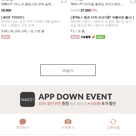
DM62-P-15/노크 쿨링스판 핀턱 슬랙스
NK61-PI-12/커들 올밴딩 와이드팬츠
_YN
_YN
32,900
29,900
27,900
15%
[ ❄️ICE TOUCH ]
[ 🎖?No.1 팬츠 15차 리오더🎖? 여름버전 출시! ]
[S-3XL] 입는 순간 -5ºC 시원한 여름 슬랙스!
[55-88] 가볍고 시원하게 또 한번 즐기는 믿고
핏도 시원함도 모두 만족
입는 베스트 No.1 팬츠의 여름버전!
S,M,L,XL,2XL,3XL / 숏,기본,롱
F,L / 숏,롱
더보기
문의하기
구매후기
교환반품