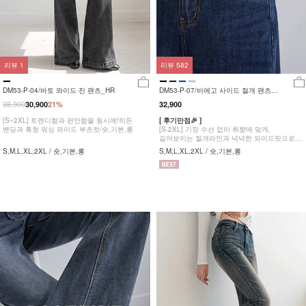
리뷰
1
리뷰
582
DM53-P-04/바토 와이드 진 팬츠_HR
DM53-P-07/비에고 사이드 절개 팬츠
_HR
38,900
30,900
21%
32,900
[S~2XL] 트렌디함과 편안함을 동시에!히든
[ 후기만점🎉 ]
밴딩과 흑청 워싱 와이드 부츠컷/숏,기본,롱
[S-2XL] 기장 수선 없이 취향에 맞게,
길어보이는 절개라인과 넉넉한 와이드핏으로
체형커버까지 완벽한 팬츠
S,M,L,XL,2XL / 숏,기본,롱
S,M,L,XL,2XL / 숏,기본,롱