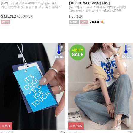
[S-2XL] 뒷밴딩으로 편하게,가장 먼저 손이
[ ❄️COOL MAX!! 초냉감 팬츠 ]
가는 편안함과 핏, 활용도를 모두 갖춘 슬랙스
[55-99] 나크 국내 자체제작! 가볍고 시원한
쿨링 아이스 바스락 팬츠! #NAK MADE.
S,M,L,XL,2XL / 기본,롱
F,L / 숏,롱
리뷰
4
리뷰
235