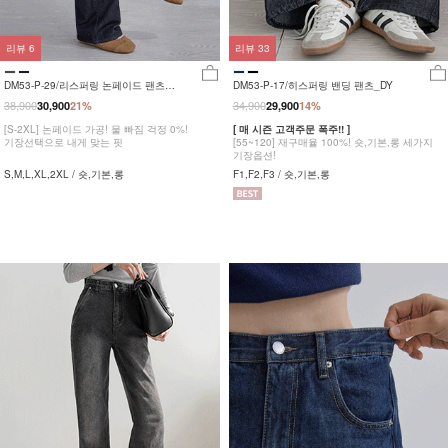
리뷰
6
리뷰
33
DM53-P-29/리스퍼링 논페이드 팬츠
DM53-P-17/히스퍼링 밴딩 팬츠_DY
_YN
38,900
34,900
30,900
21%
29,900
14%
[S-2XL] 논페이드 가공! 물 빠짐 걱정 0%!
[ 매 시즌 고객주문 폭주!! ]
기장선택으로 내게 맞는 핏
[55~120] 재구매율 100%! 숏,기본,롱 세가지
기장옵션!
S,M,L,XL,2XL / 숏,기본,롱
F1,F2,F3 / 숏,기본,롱