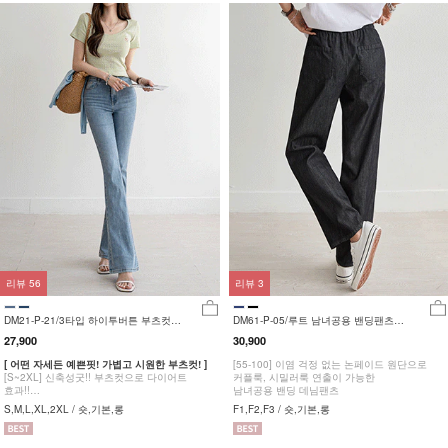
리뷰
56
리뷰
3
DM21-P-21/3타입 하이투버튼 부츠컷
DM61-P-05/루트 남녀공용 밴딩팬츠
팬츠_DY
_YN
27,900
30,900
[ 어떤 자세든 예쁜핏! 가볍고 시원한 부츠컷! ]
[55-100] 이염 걱정 없는 논페이드 원단으로
[S~2XL] 신축성굿!! 부츠컷으로 다이어트
커플룩, 시밀러룩 연출이 가능한
효과!!
남녀공용 밴딩 데님팬츠
골라입어요~3타입 데님팬츠
S,M,L,XL,2XL / 숏,기본,롱
F1,F2,F3 / 숏,기본,롱