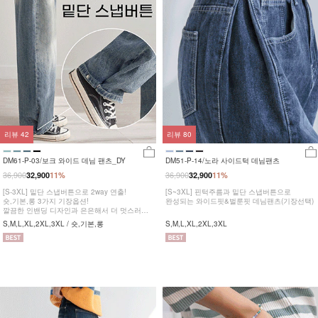
리뷰
42
리뷰
80
DM61-P-03/보크 와이드 데님 팬츠_DY
DM51-P-14/노라 사이드턱 데님팬츠
36,900
36,900
32,900
11%
32,900
11%
[S-3XL] 밑단 스냅버튼으로 2way 연출!
[S~3XL] 핀턱주름과 밑단 스냅버튼으로
숏,기본,롱 3가지 기장옵션!
완성되는 와이드핏&벌룬핏 데님팬츠(기장선택)
깔끔한 인밴딩 디자인과 은은해서 더 멋스러운
워싱!
S,M,L,XL,2XL,3XL / 숏,기본,롱
S,M,L,XL,2XL,3XL