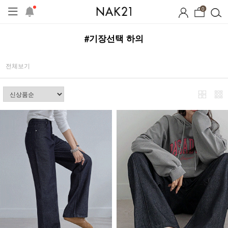
0
#기장선택 하의
전체보기
시즌오프
1+1 기획세트
자체제작
여름 