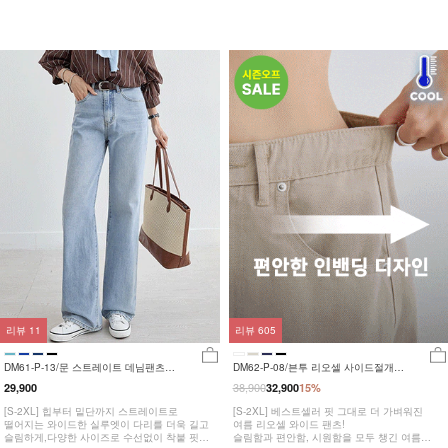
리뷰
11
리뷰
605
DM61-P-13/문 스트레이트 데님팬츠
DM62-P-08/븐투 리오셀 사이드절개팬
_HR
츠_YN
38,900
29,900
32,900
15%
[S-2XL] 힙부터 밑단까지 스트레이트로
[S-2XL] 베스트셀러 핏 그대로 더 가벼워진
떨어지는 와이드한 실루엣이 다리를 더욱 길고
여름 리오셀 와이드 팬츠!
슬림하게,다양한 사이즈로 수선없이 착붙 핏
슬림함과 편안함, 시원함을 모두 챙긴 여름