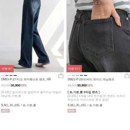
리뷰
67
리뷰
211
DM53-P-27/티모 하이웨스트 팬츠_HR
DM23-P-25/리버리 와이드 데님팬츠
39,900
36,900
35,900
10%
30,900
16%
[S-2XL] 일자핏으로 깔끔하게 떨어지는 데일리
[ 숏,기본,롱 3타입 팬츠 ]
데님/숏,기본,롱
[S-2XL] 4계절 내내 멋스럽게! 캣샌드 브러시
워싱으로 자연스러운 톤과 질감!
S,M,L,XL,2XL / 숏,기본,롱
S,M,L,XL,2XL / 숏,기본,롱