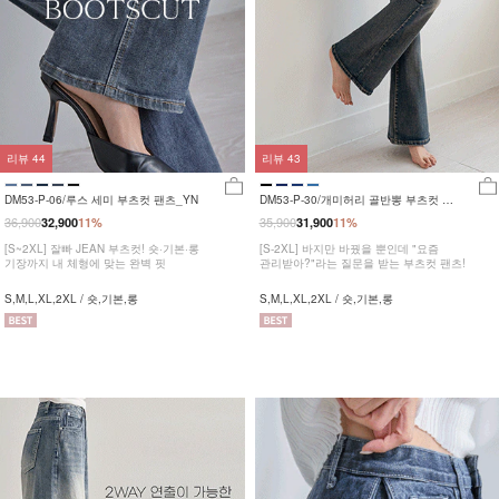
리뷰
44
리뷰
43
DM53-P-06/루스 세미 부츠컷 팬츠_YN
DM53-P-30/개미허리 골반뽕 부츠컷 팬
츠_YN
36,900
35,900
32,900
11%
31,900
11%
[S~2XL] 잘빠 JEAN 부츠컷! 숏·기본·롱
[S-2XL] 바지만 바꿨을 뿐인데 "요즘
기장까지 내 체형에 맞는 완벽 핏
관리받아?"라는 질문을 받는 부츠컷 팬츠!
S,M,L,XL,2XL / 숏,기본,롱
S,M,L,XL,2XL / 숏,기본,롱