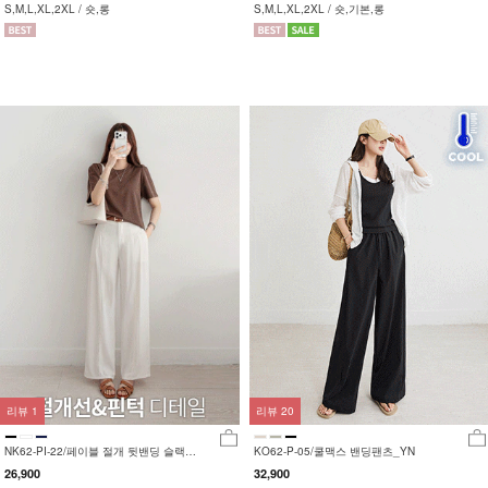
데님팬츠
완전정복 팬츠
S,M,L,XL,2XL / 숏,롱
S,M,L,XL,2XL / 숏,기본,롱
리뷰
1
리뷰
20
NK62-PI-22/페이블 절개 뒷밴딩 슬랙스
KO62-P-05/쿨맥스 밴딩팬츠_YN
_HR
26,900
32,900