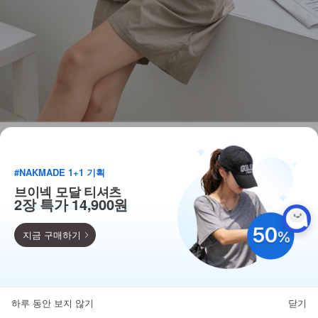
#NAKMADE 1+1 기획
브이넥 모달 티셔츠
2장 특가 14,900원
지금 구매하기
득템찬스
단독 한정수량 특가!
하루 동안 보지 않기
닫기
뒤로가기
카테고리
홈
찜
마이페이지