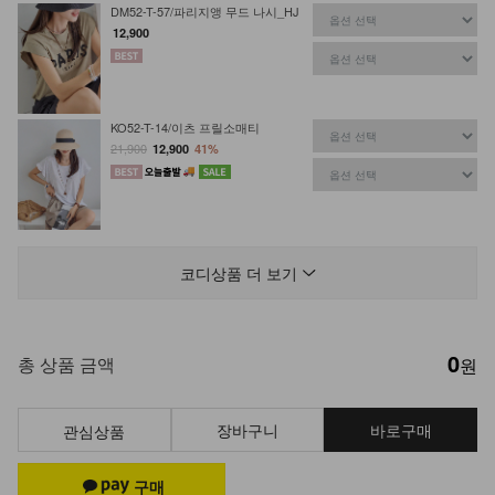
DM52-T-57/파리지앵 무드 나시_HJ
12,900
KO52-T-14/이츠 프릴소매티
21,900
12,900
41%
NK52-TS-84/그래피티 피그먼트 반
팔티_HR
코디상품 더 보기
23,900
16,900
29%
0
DM52-AC-02/수술 비즈 원석목걸이
총 상품 금액
원
15,900
장바구니
바로구매
관심상품
NKA52-AI-1/모던 라인 포인트 반지
_HJ