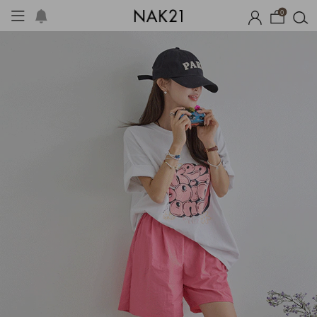
0
체제작
여름 잠옷
장마템 기획전
오늘출발
시즌오