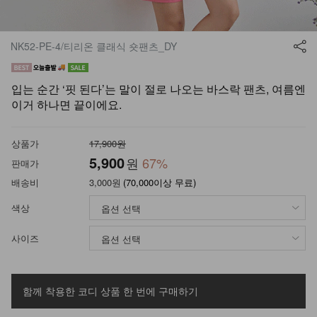
NK52-PE-4/티리온 클래식 숏팬츠_DY
입는 순간 ‘핏 된다’는 말이 절로 나오는 바스락 팬츠, 여름엔
이거 하나면 끝이에요.
상품가
17,900원
5,900
원
67
%
판매가
배송비
3,000원
(70,000이상 무료)
색상
사이즈
함께 착용한 코디 상품
한 번에 구매하기