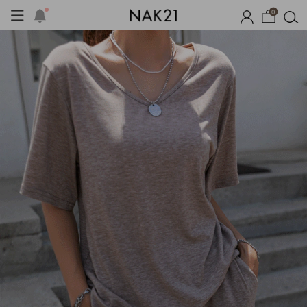
0
체제작
여름 잠옷
장마템 기획전
오늘출발
시즌오