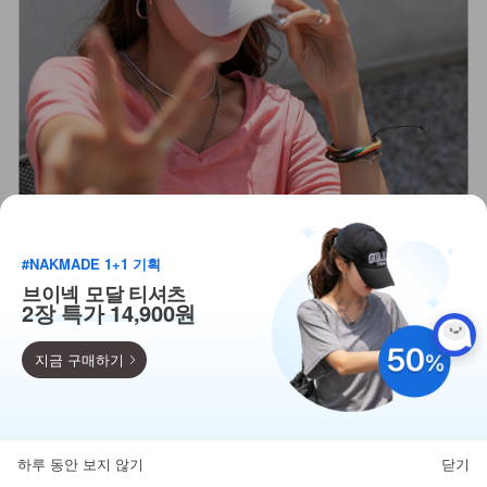
#NAKMADE 1+1 기획
브이넥 모달 티셔츠
2장 특가 14,900원
지금 구매하기
득템찬스
단독 한정수량 특가!
하루 동안 보지 않기
닫기
뒤로가기
카테고리
홈
찜
마이페이지