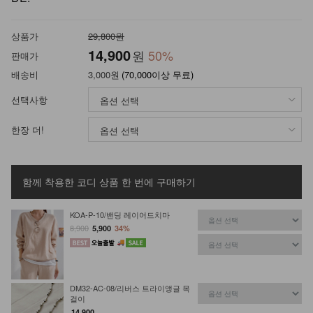
상품가
29,800원
14,900
원
50
%
판매가
배송비
3,000원
(70,000이상 무료)
선택사항
한장 더!
함께 착용한 코디 상품
한 번에 구매하기
KOA-P-10/밴딩 레이어드치마
8,900
5,900
34%
DM32-AC-08/리버스 트라이앵글 목
걸이
14,900