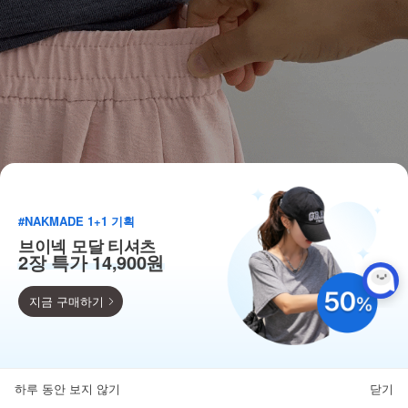
#NAKMADE 1+1 기획
브이넥 모달 티셔츠
2장 특가 14,900원
지금 구매하기
득템찬스
단독 한정수량 특가!
하루 동안 보지 않기
닫기
뒤로가기
카테고리
홈
찜
마이페이지