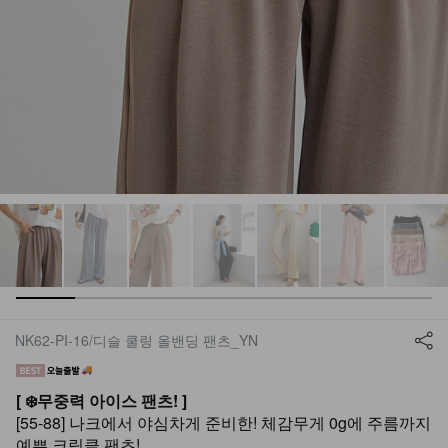
NK62-PI-16/디슬 쿨링 올밴딩 팬츠_YN
[ ❄️무중력 아이스 팬츠! ]
[55-88] 나크에서 야심차게 준비한! 체감무게 0g에 주름까지
예쁜 크링클 팬츠!