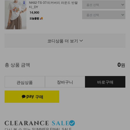
NK62-TS-37/리커버리 라운드 반팔
티_DY
14,900
NK61-TS-11/블루밍 벌룬 블라우스
_YN
코디상품 더 보기
17,900
0
NK52-TS-33/타로 니트 나시
총 상품 금액
원
17,900
8,900
50%
장바구니
바로구매
관심상품
NK51-TS-4/키노 거즈 시스루 셔츠
29,900
19,900
33%
선택 완료
NK62-TS-65/아르누보 캡소매티_DY
다시 볼 수 없는 SUMMER FINAL SALE
19,900