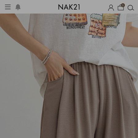
0
시즌오프
1+1 기획세트
자체제