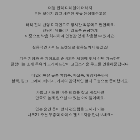
더블 핀턱 디테일이 더해져
부해 보이지 않고 세련된 핏을 완성해주고요
허리 전체 밴딩 디자인으로 장시간 착용에도 편안해요.
밴딩이 뒤틀리지 않도록 꼼꼼하게
이중으로 박음 처리하여 안정감 있게 착용할 수 있어요.
실용적인 사이드 포켓으로 활용도까지 높였죠!
기본 기장과 롱 기장으로 준비되어 체형에 맞게 선택 가능하며
찰랑이는 소재 특유의 드레이프감이 고급스러운 무드를 연출해준답니다.
데일리룩은 물론 여행룩, 마실룩, 휴양지룩까지
블랙, 핑크, 그레이, 베이지, 커피의 감각적인 컬러 구성으로 준비했어요.
가볍고 시원한 여름 팬츠를 찾고 계셨다면
만족도 높게 입으실 수 있는 아이템이에요.
입는 순간 몸이 먼저 편안함을 느끼게 되는
나크21 추천 무중력 아이스 팬츠!! 지금 만나보세요~