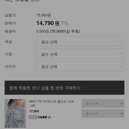
상품가
15,900원
14,790
7%
원
판매가
배송비
3,000원
(70,000이상 무료)
색상
기장
사이즈
함께 착용한 코디 상품
한 번에 구매하기
NK61-TS-10/제너릿 플리츠 셔츠
_HR
17,900