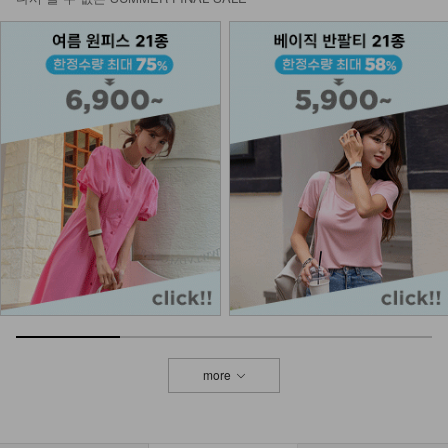
NK21-T-37/린넨나시
12,900
9,900
23%
KO62-T-10/린넨 심플브이_DY
14,900
NK53-M-3/올드머니 가디건 머플러
숄_HR
12,900
more
DM61-J-01/린 라운드 단가라 가디건
_HR
29,900