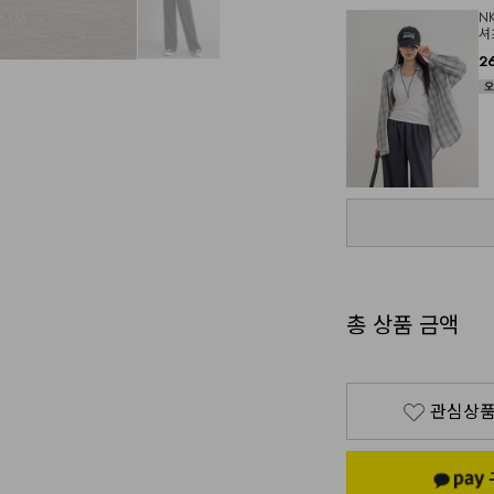
N
셔
2
총 상품 금액
관심상