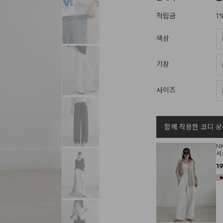
적립금
1
색상
기장
사이즈
함께 착용한 코디 상
N
셔
1