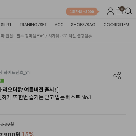
0
1초가입 +3000
SKIRT
TRANING/SET
ACC
SHOES/BAG
COORDIITEM
장마 한달!! 필수 장마템☔
#앗! 차가워 -5℃ 리얼 쿨링템🧊
올밴딩 와이드팬츠_YN
15차 리오더🎖? 여름버전 출시! ]
시원하게 또 한번 즐기는 믿고 입는 베스트 No.1
2,900원
15
%
7,900
원