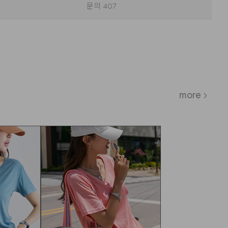
문의
407
more