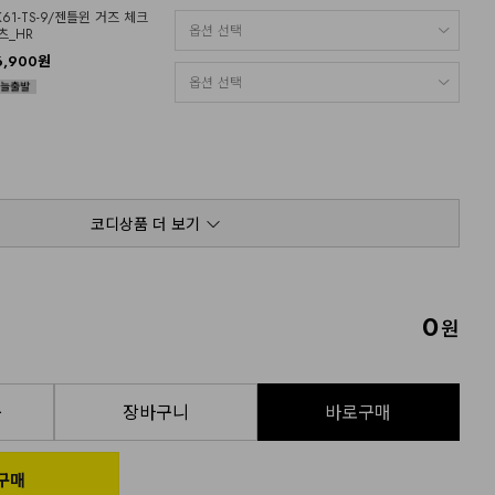
K61-TS-9/젠틀윈 거즈 체크
츠_HR
6,900원
코디상품 더 보기
0
원
품
장바구니
바로구매