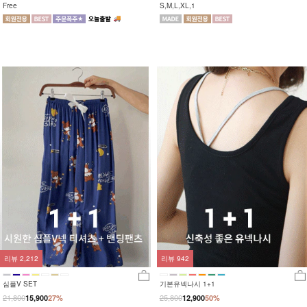
Free
S,M,L,XL,1
리뷰
2,212
리뷰
942
심플V SET
기본유넥나시 1+1
21,800
25,800
15,900
27%
12,900
50%