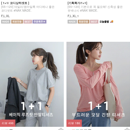
[ 1+1/ 코디상하셋트 ]
[기획특가/1+1]
[55~120] 데일리/원마일룩 어디에나 좋은
[55~120] 기본으로 꼭 필요해! 신축성 좋은
코디셋트 #NAK MADE.
유넥나시 #NAK MADE.
F,L,XL
F,L,XL,1
리뷰
496
리뷰
186