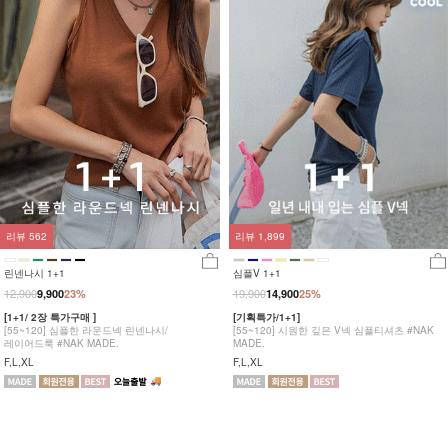
리뷰
562
리뷰
1,899
린넨나시 1+1
심플V 1+1
12,900
19,900
9,900
23%
14,900
25%
[1+1/ 2장 특가구매 ]
[기획특가/1+1]
[55~120] 심플한 라운드넥 린넨나시/
[55~120] 시원한 깊은 V넥 심플티셔츠 #NAK
레이어드룩 #NAK MADE.
MADE.
F,L,XL
F,L,XL