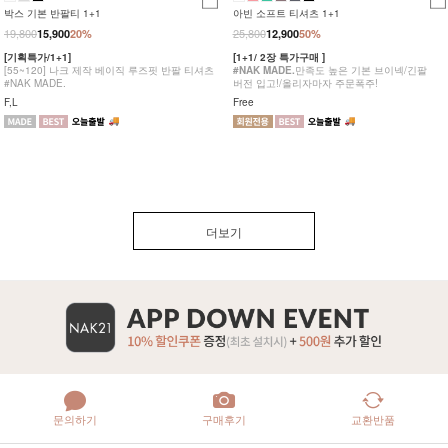
박스 기본 반팔티 1+1
아빈 소프트 티셔츠 1+1
19,800
25,800
15,900
20%
12,900
50%
[기획특가/1+1]
[1+1/ 2장 특가구매 ]
[55~120] 나크 제작 베이직 루즈핏 반팔 티셔츠
#NAK MADE.
만족도 높은 기본 브이넥/긴팔
#NAK MADE.
버전 입고!/올리자마자 주문폭주!
F,L
Free
더보기
문의하기
구매후기
교환반품