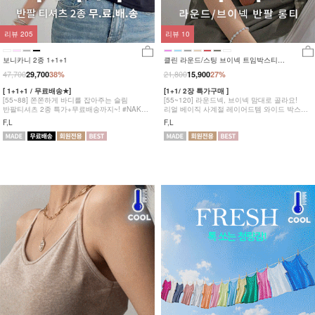
리뷰
205
리뷰
10
보니카니 2종 1+1+1
클린 라운드/스팅 브이넥 트임박스티
1+1
47,700
21,800
29,700
38%
15,900
27%
[ 1+1+1 / 무료배송★]
[1+1/ 2장 특가구매 ]
[55~88] 쫀쫀하게 바디를 잡아주는 슬림
[55~120] 라운드넥, 브이넥 맘대로 골라요!
반팔티셔츠 2종 특가+무료배송까지~! #NAK
리얼 베이직 사계절 레이어드템 와이드 박스
MADE.
반팔 트임티 2종 #NAK MADE.
F,L
F,L