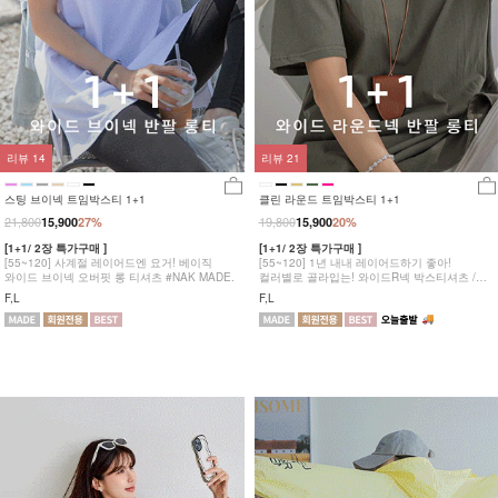
리뷰
14
리뷰
21
스팅 브이넥 트임박스티 1+1
클린 라운드 트임박스티 1+1
21,800
19,800
15,900
27%
15,900
20%
[1+1/ 2장 특가구매 ]
[1+1/ 2장 특가구매 ]
[55~120] 사계절 레이어드엔 요거! 베이직
[55~120] 1년 내내 레이어드하기 좋아!
와이드 브이넥 오버핏 롱 티셔츠 #NAK MADE.
컬러별로 골라입는! 와이드R넥 박스티셔츠 /
롱티셔츠 #NAK MADE.
F,L
F,L