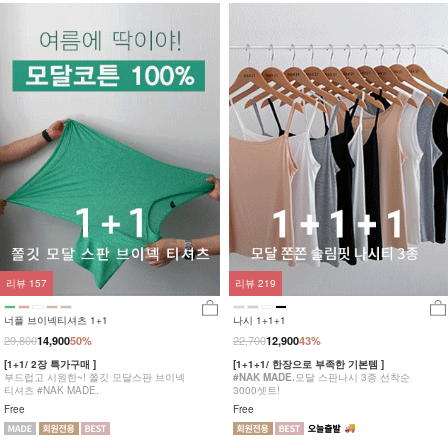
리뷰
157
리뷰
219
너플 브이넥티셔츠 1+1
나시 1+1+1
29,800
22,700
14,900
50%
12,900
43%
[1+1/ 2장 특가구매 ]
[1+1+1/ 한장으로 부족한 기본템 ]
부드럽고 시원한~! 쫄깃 모달스판 브이넥
#NAK MADE.
모달 스판나시 3종 선착순
티셔츠 #NAK MADE.
3000셋트!
Free
Free