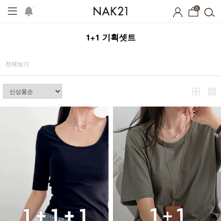
0
1+1 기획셋트
전체보기
시즌오프
1+1 기획세트
자체제작
여름 잠옷