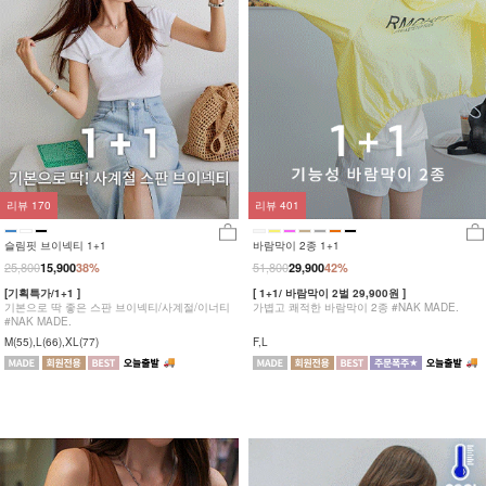
리뷰
170
리뷰
401
슬림핏 브이넥티 1+1
바람막이 2종 1+1
25,800
51,800
15,900
38%
29,900
42%
[기획특가/1+1 ]
[ 1+1/ 바람막이 2벌 29,900원 ]
기본으로 딱 좋은 스판 브이넥티/사계절/이너티
가볍고 쾌적한 바람막이 2종 #NAK MADE.
#NAK MADE.
M(55),L(66),XL(77)
F,L