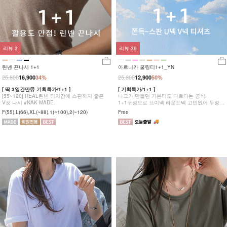
리뷰
3
리뷰
36
린넨 끈나시 1+1
아르니카 쿨링티1+1_YN
25,800
25,800
16,900
34%
12,900
50%
[ 딱 3일간만⏰ 기획특가/1+1 ]
[ 기획특가/1+1 ]
[55~120] REAL린넨 터치감에 스판까지 좋은
나크가 만들면 기본티도 다르다는 공식!
V컷 나시 #NAK MADE.
1+1구성으로 브이넥 라운드넥 고민없이 두장
다 챙겨가세요
F(55),L(66),XL(~88),1(~100),2(~120)
Free