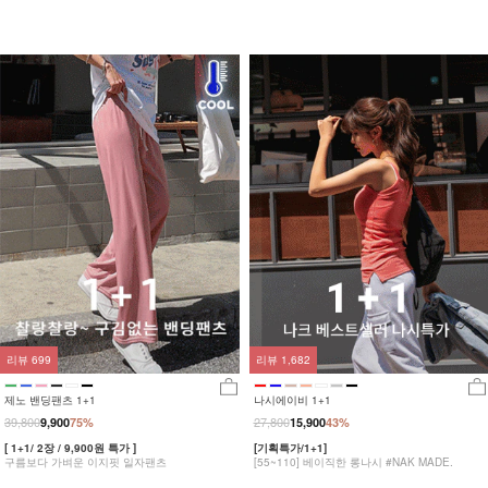
리뷰
699
리뷰
1,682
제노 밴딩팬츠 1+1
나시에이비 1+1
39,800
27,800
9,900
75%
15,900
43%
[ 1+1/ 2장 / 9,900원 특가 ]
[기획특가/1+1]
구름보다 가벼운 이지핏 일자팬츠
[55~110] 베이직한 롱나시 #NAK MADE.