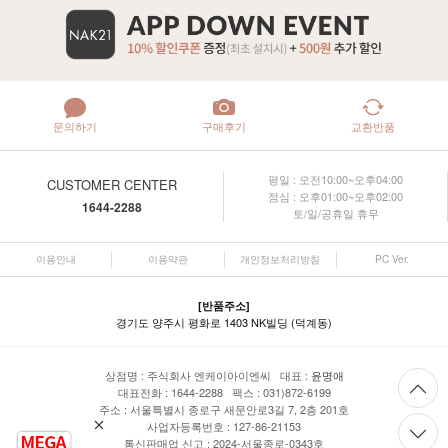
문의하기
구매후기
교환반품
평일 : 오전10:00~오후04:00
CUSTOMER CENTER
점심 : 오후01:00~오후02:00
1644-2288
토/일/공휴일 휴무
이용안내
이용약관
개인정보처리방침
PC Ver.
[반품주소]
경기도 양주시 평화로 1403 NK빌딩 (덕계동)
상점명 : 주식회사 엔케이아이엔씨 대표 :
윤명애
대표전화 : 1644-2288 팩스 : 031)872-6199
주소 : 서울특별시 종로구 새문안로3길 7, 2층 201호
사업자등록번호 : 127-86-21153
통신판매업 신고 : 2024-서울종로-0343호