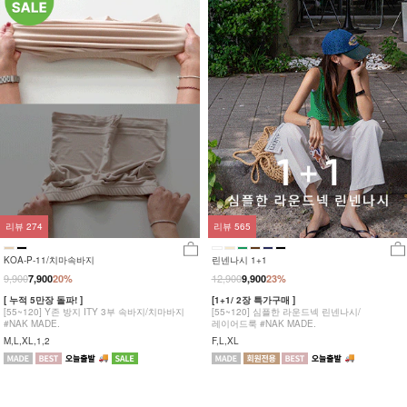
리뷰
274
리뷰
565
KOA-P-11/치마속바지
린넨나시 1+1
9,900
12,900
7,900
20%
9,900
23%
[ 누적 5만장 돌파! ]
[1+1/ 2장 특가구매 ]
[55~120] Y존 방지 ITY 3부 속바지/치마바지
[55~120] 심플한 라운드넥 린넨나시/
#NAK MADE.
레이어드룩 #NAK MADE.
M,L,XL,1,2
F,L,XL