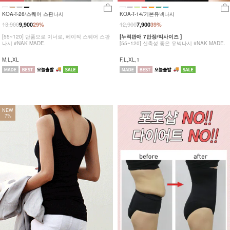
KOA-T-26/스퀘어 스판나시
KOA-T-14/기본유넥나시
13,900
12,900
9,900
29%
7,900
39%
[55~120] 단품으로 이너로, 베이직 스퀘어 스판
[누적판매 7만장/빅사이즈 ]
나시 #NAK MADE.
[55~120] 신축성 좋은 유넥나시 #NAK MADE.
M,L,XL
F,L,XL,1
NEW
7%