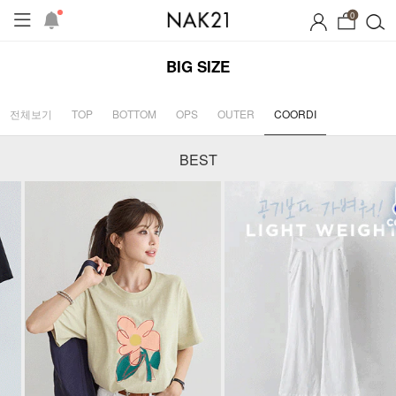
0
BIG SIZE
전체보기
TOP
BOTTOM
OPS
OUTER
COORDI
BEST
시즌오프
1+1 기획세트
자체제작
여름 