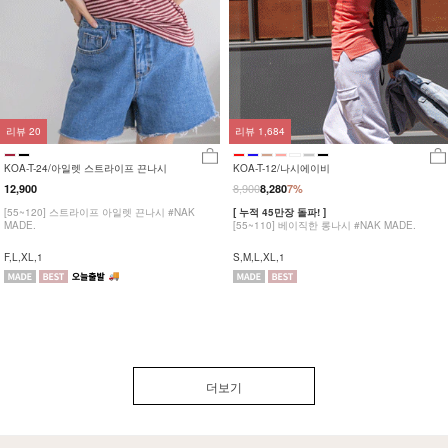
리뷰
20
리뷰
1,684
KOA-T-24/아일렛 스트라이프 끈나시
KOA-T-12/나시에이비
8,900
12,900
8,280
7%
[55~120] 스트라이프 아일렛 끈나시 #NAK
[ 누적 45만장 돌파! ]
MADE.
[55~110] 베이직한 롱나시 #NAK MADE.
F,L,XL,1
S,M,L,XL,1
더보기