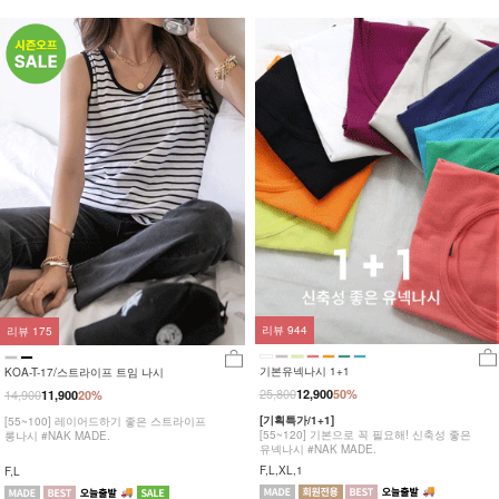
리뷰
944
리뷰
175
기본유넥나시 1+1
KOA-T-17/스트라이프 트임 나시
25,800
14,900
12,900
50%
11,900
20%
[기획특가/1+1]
[55~100] 레이어드하기 좋은 스트라이프
[55~120] 기본으로 꼭 필요해! 신축성 좋은
롱나시 #NAK MADE.
유넥나시 #NAK MADE.
F,L,XL,1
F,L