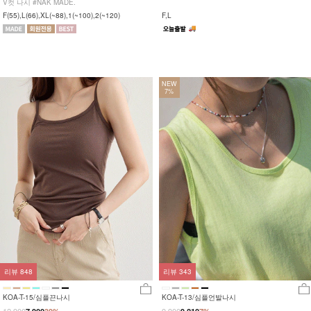
V컷 나시 #NAK MADE.
F(55),L(66),XL(~88),1(~100),2(~120)
F,L
NEW
7%
리뷰
848
리뷰
343
KOA-T-15/심플끈나시
KOA-T-13/심플언발나시