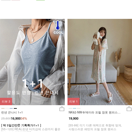
리뷰
3
리뷰
1
린넨 끈나시 1+1
NK62-NW-9/에이라 프릴 잠옷 원피스
_HR
25,800
16,900
34%
19,900
[ 딱 3일간만⏰ 기획특가/1+1 ]
[55-99] 각기 다른 매력으로 취향에 맞게,
[55~120] REAL린넨 터치감에 스판까지 좋은
사랑스러운 패턴의 프릴 잠옷 원피스