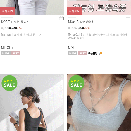
리뷰
520
리뷰
354
KOA-T-11/잔느롱나시
NK84-A-1/보정속옷
8,900
9,900
8,280
7%
7,900
20%
[55-120] 슬림라인 섹시 롱 나시
[M~2XL] S라인을 잡아주는~ 퍼펙트 보정속옷
#NAK MADE.
M,L,XL,1
M,XL