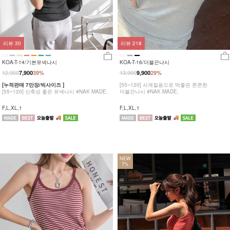
리뷰
30
리뷰
218
KOA-T-14/기본유넥나시
KOA-T-16/더블끈나시
12,900
13,900
7,900
39%
9,900
29%
[누적판매 7만장/빅사이즈 ]
[55~120] 사계절용으로 딱좋은 쫀쫀한
[55~120] 신축성 좋은 유넥나시 #NAK MADE.
더블끈나시 #NAK MADE.
F,L,XL,1
F,L,XL,1
NEW
7%