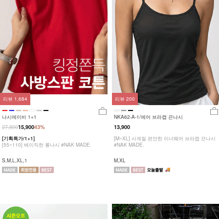
리뷰
1,684
리뷰
200
나시에이비 1+1
NKA62-A-1/에어 브라캡 끈나시
27,800
15,900
43%
13,900
[기획특가/1+1]
[M~XL] 사계절 편안한 이너웨어 브라캡 끈나시
[55~110] 베이직한 롱나시 #NAK MADE.
#NAK MADE.
S,M,L,XL,1
M,XL