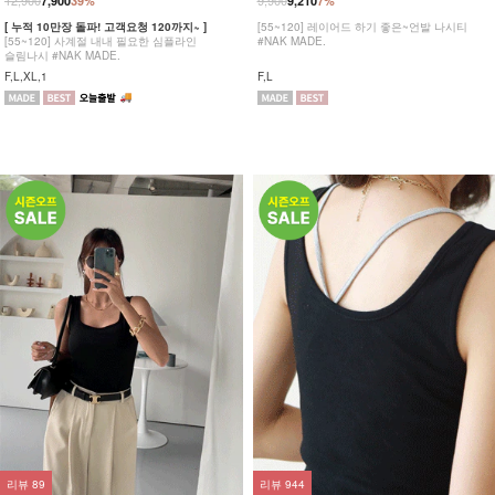
12,900
9,900
7,900
39%
9,210
7%
[ 누적 10만장 돌파! 고객요청 120까지~ ]
[55~120] 레이어드 하기 좋은~언발 나시티
[55~120] 사계절 내내 필요한 심플라인
#NAK MADE.
슬림나시 #NAK MADE.
F,L,XL,1
F,L
리뷰
89
리뷰
944