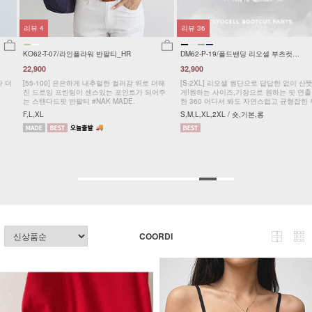
리뷰
4
리뷰
36
KO62-T-07/라인플라워 반팔티_HR
DM62-P-19/폴드밴딩 리오셀 부츠컷팬
츠_HR
22,900
32,900
[55-100] 은은하게 내추럴한 컬러감 위로 더해
[S-2XL] 리오셀 원단으로 답답한 없이 산뜻하
진 드로잉 프린팅이 센스있는 포인트가 되어주
게!원하는 사이즈,기장으로 원하는 핏 연출 가능
는 스탠다드핏 반팔티 #NAK MADE.
한 360 어디서 봐도 자연스럽고 균형잡힌 부츠
컷 팬츠
F,L,XL
S,M,L,XL,2XL / 숏,기본,롱
COORDI