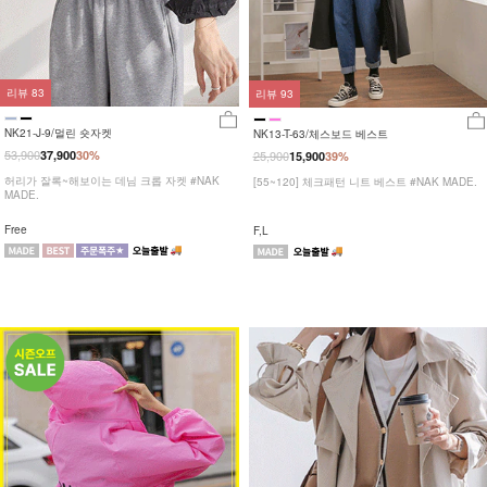
리뷰
83
리뷰
93
NK21-J-9/멀린 숏자켓
NK13-T-63/체스보드 베스트
53,900
37,900
30%
25,900
15,900
39%
허리가 잘록~해보이는 데님 크롭 자켓 #NAK
[55~120] 체크패턴 니트 베스트 #NAK MADE.
MADE.
Free
F,L