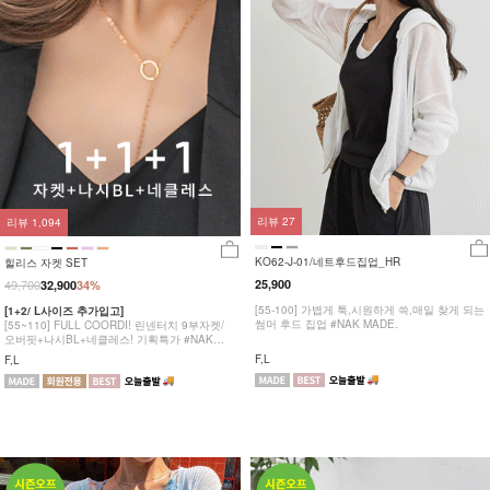
리뷰
27
리뷰
1,094
KO62-J-01/네트후드집업_HR
힐리스 자켓 SET
49,700
25,900
32,900
34%
[55-100] 가볍게 툭,시원하게 쓱,매일 찾게 되는
[1+2/ L사이즈 추가입고]
썸머 후드 집업 #NAK MADE.
[55~110] FULL COORDI! 린넨터치 9부자켓/
오버핏+나시BL+네클레스! 기획특가 #NAK
MADE.
F,L
F,L