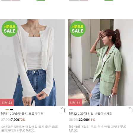
리뷰
28
리뷰
11
NK41-J-3/슬릿 골지 크롭가디건
NK32-J-30/에리얼 반팔린넨자켓
27,900
36,900
7,900
72%
32,900
11%
소녀같은 컬러감♥ 매일매일 입기 좋은 크롭
[55~88] 데일리 무드 린넨 반팔 자켓 #NAK
골지가디건 #NAK MADE.
MADE.