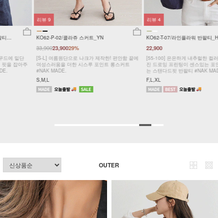
리뷰
4
리뷰
41
KO62-T-07/라인플라워 반팔티_HR
KO52-P-02/프리 버뮤다팬츠
24,900
22,900
19,900
20%
[55-100] 은은하게 내추럴한 컬러감 위로 더해
[ 고객요청 플레어 핏! 신상 ]
진 드로잉 프린팅이 센스있는 포인트가 되어주
[55~120] 뭘 좋아할지 몰라 다 준비했어♥사이
는 스탠다드핏 반팔티 #NAK MADE.
드 폴딩 핀턱 버뮤다 팬츠/허리밴딩 #NAK
MADE.
F,L,XL
Free
OUTER