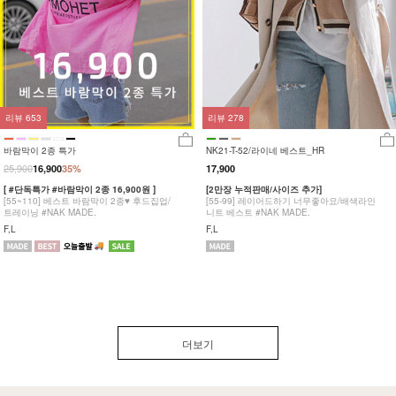
리뷰
653
리뷰
278
바람막이 2종 특가
NK21-T-52/라이네 베스트_HR
25,900
16,900
35%
17,900
[ #단독특가 #바람막이 2종 16,900원 ]
[2만장 누적판매/사이즈 추가]
[55~110] 베스트 바람막이 2종♥ 후드집업/
[55-99] 레이어드하기 너무좋아요/배색라인
트레이닝 #NAK MADE.
니트 베스트 #NAK MADE.
F,L
F,L
더보기