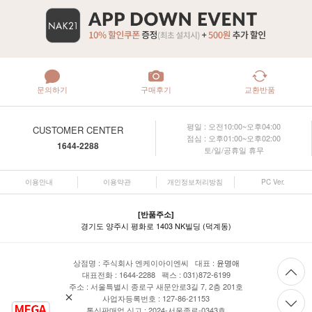
문의하기
구매후기
교환반품
평일 : 오전10:00~오후04:00
CUSTOMER CENTER
점심 : 오후01:00~오후02:00
1644-2288
토/일/공휴일 휴무
이용안내
이용약관
개인정보처리방침
PC Ver.
[반품주소]
경기도 양주시 평화로 1403 NK빌딩 (덕계동)
상점명 : 주식회사 엔케이아이엔씨 대표 :
윤명애
대표전화 : 1644-2288 팩스 : 031)872-6199
주소 : 서울특별시 종로구 새문안로3길 7, 2층 201호
사업자등록번호 : 127-86-21153
통신판매업 신고 : 2024-서울종로-0343호