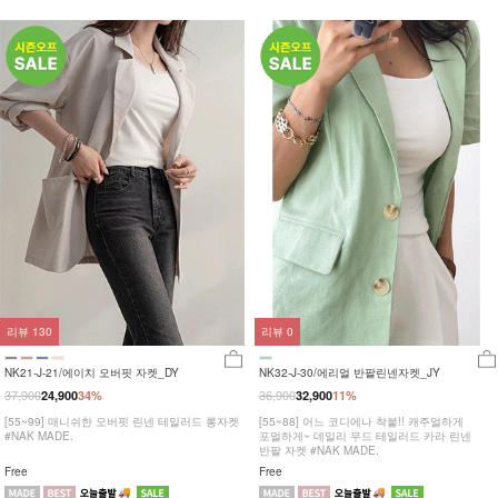
리뷰
130
리뷰
0
NK21-J-21/에이치 오버핏 자켓_DY
NK32-J-30/에리얼 반팔린넨자켓_JY
37,900
36,900
24,900
34%
32,900
11%
[55~99] 매니쉬한 오버핏 린넨 테일러드 롱자켓
[55~88] 어느 코디에나 착붙!! 캐주얼하게
#NAK MADE.
포멀하게~ 데일리 무드 테일러드 카라 린넨
반팔 자켓 #NAK MADE.
Free
Free