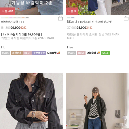
리뷰
401
리뷰
3
바람막이 2종 1+1
NK31-J-14/커스텀 린넨오버핏자켓
51,800
37,900
29,900
42%
24,900
34%
[ 1+1/ 바람막이 2벌 29,900원 ]
탄탄한 퀄리티의 오버핏 린넨 자켓 #NAK
가볍고 쾌적한 바람막이 2종 #NAK MADE.
MADE.
F,L
Free