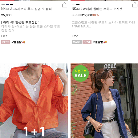
NK33-J-28/시보리 후드 집업 숏 점퍼
NK33-J-2/헤라 원버튼 트위드 숏자켓
36,900
25,900
25,900
30%
[ 허리 쏙! 인생핏 후드집업! ]
고급스럽고 세련된 무드의 노카라 트위드 자켓
다리가 길~어보이는 탄탄 크롭 스타일 후드
#NAK MADE.
집업 점퍼
Free
Free