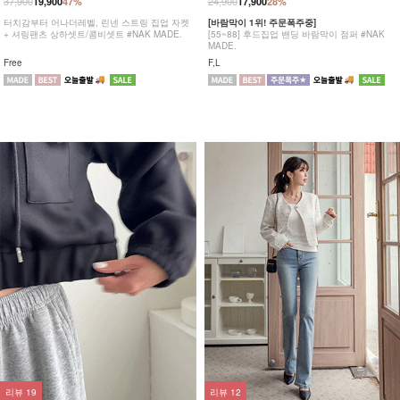
37,900
24,900
19,900
47%
17,900
28%
터치감부터 어나더레벨, 린넨 스트링 집업 자켓
[바람막이 1위! 주문폭주중]
+ 셔링팬츠 상하셋트/콤비셋트 #NAK MADE.
[55~88] 후드집업 밴딩 바람막이 점퍼 #NAK
MADE.
Free
F,L
리뷰
19
리뷰
12