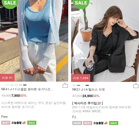
리뷰
41
리뷰
1,094
NK41-J-11/스캘럽 원버튼 숏가디건
NK21-J-14/힐리스 자켓
_JY,HR
15,900
7,900
50%
37,900
24,900
34%
시스루한 매력으로 페미닌 무드 완성! 살안타템
[ 빅사이즈 추가입고! ]
브이넥 원버튼 숏가디건
[55~110] 테일러드카라넥 원버튼 9부자켓/
오버핏 #NAK MADE.
Free
F,L