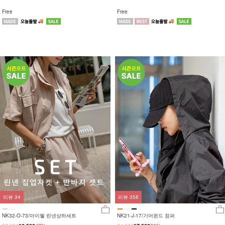
Free
Free
리뷰
34
리뷰
358
NK32-O-73/마이웰 린넨상하세트
NK21-J-17/기어윈드 점퍼