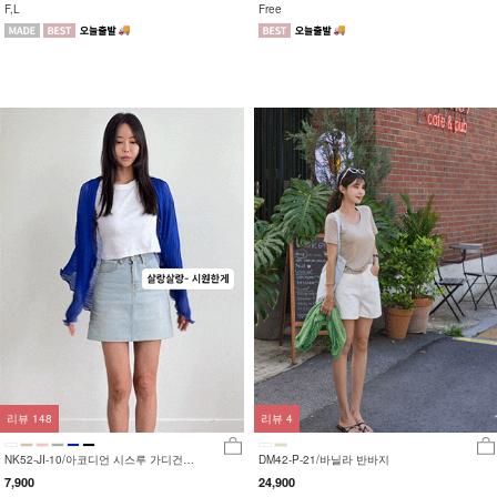
F,L
Free
리뷰
148
리뷰
4
NK52-JI-10/아코디언 시스루 가디건
DM42-P-21/바닐라 반바지
_DY
7,900
24,900