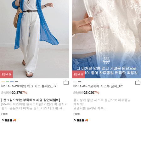
리뷰
0
리뷰
0
NK61-TS-20/허밋 체크 거즈 롱셔츠_JY
NK61-JS-7/로지에 시스루 점퍼_DY
21,900
26,900
20,370
7%
25,020
7%
[ 썬크림으로는 부족해☀ 리얼 살안타템!! ]
통기성이 좋은 시스루 원단으로 하루종일
[55-99] 셔츠처럼 원피스처럼! 가볍게 툭 걸치기
쾌적해!
좋아! 은은하게 비치는 썸머 거즈 체크 롱 셔츠/
로맨틱한 플라워 자수!
원피스
소매와 밑단 밴딩 시보리로 안정감 있는 핏!
Free
Free