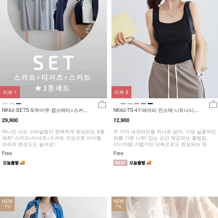
리뷰
1
리뷰
2
NK62-SETS-5/하이무 캡소매티+스커트
NK62-TS-47/페어리 민소매 니트나시
세트_YN
_YN
29,900
12,900
하나만 사도 스타일링이 완벽하게 완성되는 3종
두 가지 네크라인을 하나로 담아, 가장 실용적인
세트! 스카프+티셔츠+스커트 구성으로 아이템
여름 기본 니트! 입는 순간 체감되는 쿨링감,
각각의 완성도도 높아요!
이너처럼 가볍지만 단독으로도 완성되는 핏
Free
Free
NEW
NEW
7%
7%