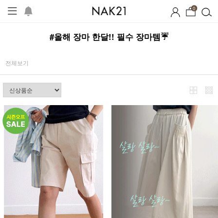
0
#올해 장마 한달!! 필수 장마템☔
전체보기
시즌오프
1+1 기획세트
자체제작
여름 