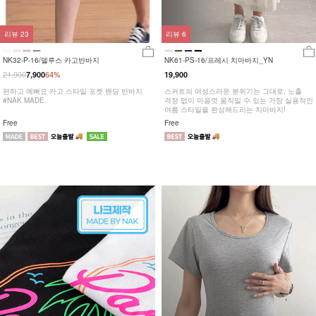
리뷰
23
리뷰
6
NK32-P-16/델루스 카고반바지
NK61-PS-16/프레시 치마바지_YN
21,900
7,900
64%
19,900
편하고 예뻐요 카고 스타일 포켓 밴딩 반바지
스커트의 여성스러운 분위기는 그대로, 노출
#NAK MADE.
걱정 없이 마음껏 움직일 수 있는 가장 실용적인
여름 스타일을 완성해드리는 치마바지!
Free
Free