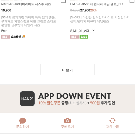
NK61-TS-16/에어라이트 시스루 셔츠
DM52-P-35/카페 빈티지 데님 팬츠_HR
_HR
34,900
19,900
27,900
20%
[55-99] 공기처럼 가벼워 툭툭 입기 좋은,
[S~3XL] 다양한 컬러감과사이즈,기장감까지
구겨져도 자연스럽고 예쁜 크링클 소재로
선택,빈티지 버뮤다 데님팬츠
편안한 실루엣의 데일리 셔츠
Free
S,M,L,XL,2XL,3XL
더보기
문의하기
구매후기
교환반품