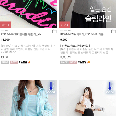
리뷰
4
리뷰
5
KO62-T-16/트리플네온 반팔티_YN
KO62-T-17/브이넥티,KO62-T-18/라운
드티_YN
16,900
9,900
[55-100] 나크 단독 자체제작! 여름 햇살보다 더
[ 라운드넥/브이넥 2타입 ]
시원한 컬러 포인트, 여름을 입은 프린트 티
[S-XL] 기본티의 기준을 높인 나크의 자체제작
#NAK MADE.
반팔티. 팔뚝소멸 소매핏의 고퀄리티 상품
#NAK MADE.
F,L,XL
S,M,L,XL