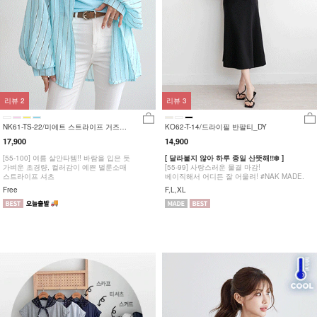
리뷰
2
리뷰
3
NK61-TS-22/미에트 스트라이프 거즈
KO62-T-14/드라이필 반팔티_DY
셔츠_YN
17,900
14,900
[55-100] 여름 살안타템!! 바람을 입은 듯
[ 달라붙지 않아 하루 종일 산뜻해!!❄️ ]
가벼운 초경량, 컬러감이 예쁜 벌룬소매
[55-99] 사랑스러운 물결 마감!
스트라이프 셔츠
베이직해서 어디든 잘 어울려! #NAK MADE.
Free
F,L,XL