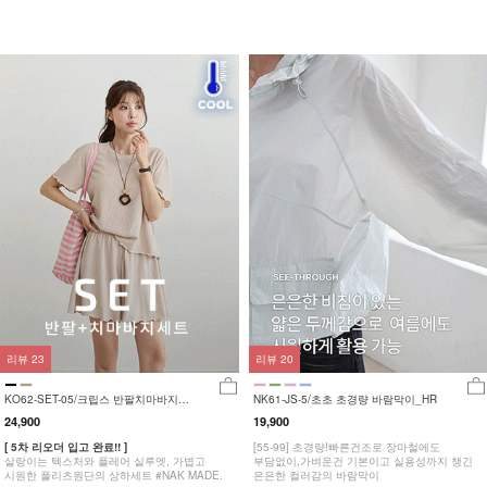
리뷰
23
리뷰
20
KO62-SET-05/크립스 반팔치마바지세
NK61-JS-5/초초 초경량 바람막이_HR
트_HR
24,900
19,900
[ 5차 리오더 입고 완료!! ]
[55-99] 초경량!빠른건조로 장마철에도
살랑이는 텍스처와 플레어 실루엣, 가볍고
부담없이,가벼운건 기본이고 실용성까지 챙긴
시원한 플리츠원단의 상하세트 #NAK MADE.
은은한 컬러감의 바람막이