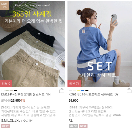
NEW
7%
리뷰
0
리뷰
71
DM62-P-46/푸린 2기장 면스커트_YN
KO62-SET-04/프로젝트 상하세트_DY
27,900
25,950
7%
39,900
[S-2XL] 다리가 길~어 보이는 스커트!
[55-88] 피부에 자극없는 면100%!
기장선택으로 수선없이 바로 입을 수 있고,
센스있는 유니크 라벨 포인트!
시원한 내장 속바지로 안심하고 입으실 수
변형없이 오래입는 3단쭈리 원단! #NAK
있어요
MADE.
S,M,L,XL,2XL / 숏,기본
F,L