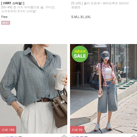
[ 3WAY 스타일! ]
[S~2XL] 물이 또르르~ 워터프루프 반바지/
[55~99] 한 가지 아이템으로 숄, 가디건,
숏팬츠
스카프까지 3가지 스타일!
Free
S,M,L,XL,2XL
리뷰
159
리뷰
35