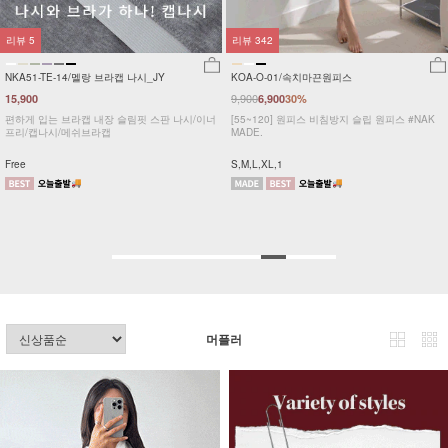
342
리뷰
738
리뷰
DM1
-O-01/속치마끈원피스
NKA-U-2/똥배보정 속바지
16,9
9,900
6,900
30%
5,900
40%
빈티
120] 원피스 비침방지 슬립 원피스 #NAK
[44~88] 팬티와 속바지를 한번에! 가볍고 쫀쫀
.
한 똥배보정 속바지 #NAK MADE.
Free
,XL,1
F,L
머플러