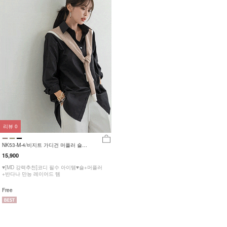
리뷰
0
NK53-M-4/비지트 가디건 머플러 숄
_YN
15,900
♥[MD 강력추천]코디 필수 아이템♥숄+머플러
+반다나 만능 레이어드 템
Free