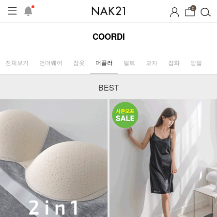
0
COORDI
전체보기
언더웨어
잠옷
머플러
벨트
모자
잡화
양말
BEST
시즌오프
1+1 기획세트
자체제