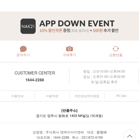
문의하기
구매후기
교환반품
평일 : 오전10:00~오후04:00
CUSTOMER CENTER
점심 : 오후01:00~오후02:00
1644-2288
토/일/공휴일 휴무
이용안내
이용약관
개인정보처리방침
PC Ver.
[반품주소]
경기도 양주시 평화로 1403 NK빌딩 (덕계동)
상점명 : 주식회사 엔케이아이엔씨 대표 :
윤명애
대표전화 : 1644-2288 팩스 : 031)872-6199