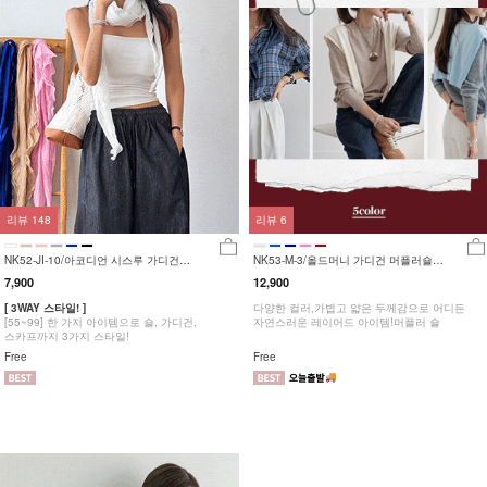
리뷰
148
리뷰
6
NK52-JI-10/아코디언 시스루 가디건
NK53-M-3/올드머니 가디건 머플러숄
_DY
_HR
7,900
12,900
[ 3WAY 스타일! ]
다양한 컬러,가볍고 얇은 두께감으로 어디든
[55~99] 한 가지 아이템으로 숄, 가디건,
자연스러운 레이어드 아이템!머플러 숄
스카프까지 3가지 스타일!
Free
Free