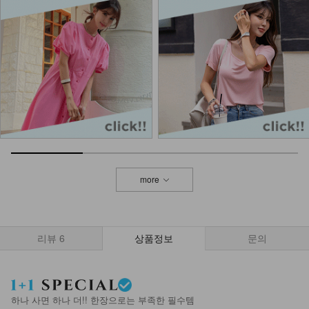
KOA-T-25/삼각 끈나시
11,900
4,900
59%
NKA-T-1/베이직 어깨끈 나시
8,900
6,900
22%
more
NK32-T-94/베이직기본Y나시
8,900
6,900
22%
리뷰
6
상품정보
문의
NKA-T-7/기본이너 끈나시
7,900
5,900
25%
하나 사면 하나 더!! 한장으로는 부족한 필수템