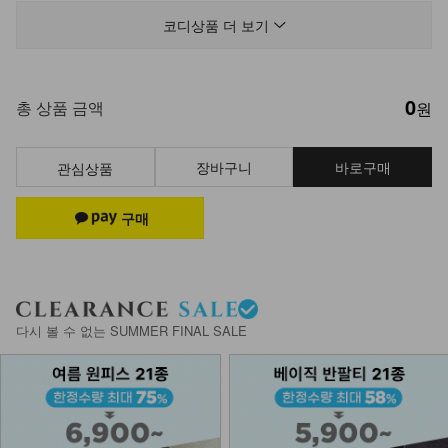
13,900
9,900
29%
코디상품 더 보기
0
KOA-T-11/잔느롱나시
총 상품 금액
원
12,900
8,900
31%
장바구니
바로구매
관심상품
KOA-T-16/더블끈나시
13,900
9,900
29%
NKA62-A-1/에어 브라캡 끈나시
다시 볼 수 없는 SUMMER FINAL SALE
13,900
나시에이비 1+1
27,800
15,900
43%