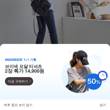
#NAKMADE 1+1 기획
브이넥 모달 티셔츠
2장 특가 14,900원
지금 구매하기
득템찬스
단독 한정수량 특가!
하루 동안 보지 않기
닫기
뒤로가기
카테고리
홈
찜
마이페이지