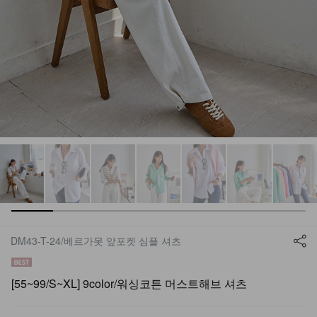
DM43-T-24/베르가못 앞포켓 심플 셔츠
[55~99/S~XL] 9color/워싱코튼 머스트해브 셔츠