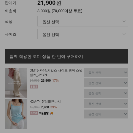
21,900
원
판매가
배송비
3,000원
(70,000이상 무료)
색상
사이즈
함께 착용한 코디 상품
한 번에 구매하기
DM43-P-14/치얼스 사이드 원턱 스냅
팬츠_JY,YN
34,900
28,900
17%
KOA-T-15/심플끈나시
12,900
7,900
39%
KOA-T-26/스퀘어 스판나시