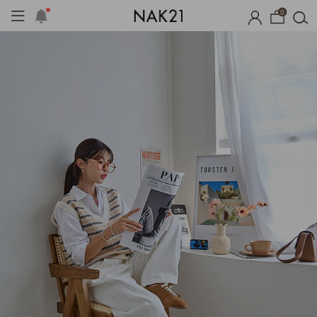
0
체제작
여름 잠옷
장마템 기획전
오늘출발
시즌오