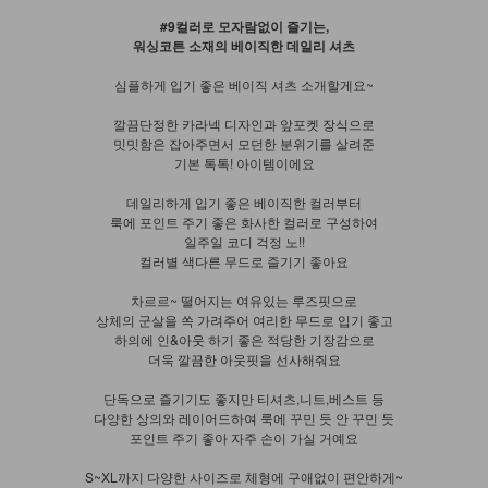
#9컬러로 모자람없이 즐기는,
워싱코튼 소재의 베이직한 데일리 셔츠
심플하게 입기 좋은 베이직 셔츠 소개할게요~
깔끔단정한 카라넥 디자인과 앞포켓 장식으로
밋밋함은 잡아주면서 모던한 분위기를 살려준
기본 톡톡! 아이템이에요
데일리하게 입기 좋은 베이직한 컬러부터
룩에 포인트 주기 좋은 화사한 컬러로 구성하여
일주일 코디 걱정 노!!
컬러별 색다른 무드로 즐기기 좋아요
차르르~ 떨어지는 여유있는 루즈핏으로
상체의 군살을 쏙 가려주어 여리한 무드로 입기 좋고
하의에 인&아웃 하기 좋은 적당한 기장감으로
더욱 깔끔한 아웃핏을 선사해줘요
단독으로 즐기기도 좋지만 티셔츠,니트,베스트 등
다양한 상의와 레이어드하여 룩에 꾸민 듯 안 꾸민 듯
포인트 주기 좋아 자주 손이 가실 거예요
S~XL까지 다양한 사이즈로 체형에 구애없이 편안하게~