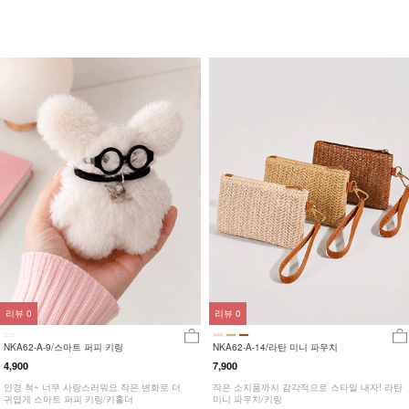
리뷰
0
리뷰
0
NKA62-A-9/스마트 퍼피 키링
NKA62-A-14/라탄 미니 파우치
4,900
7,900
안경 척~ 너무 사랑스러워요 작은 변화로 더
작은 소지품까지 감각적으로 스타일 내자! 라탄
귀엽게 스마트 퍼피 키링/키홀더
미니 파우치/키링