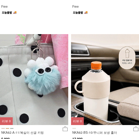
Free
Free
리뷰
0
리뷰
0
NKA62-A-11/복실이 선글 키링
NKA62-BS-10/주니퍼 보냉 홀더
5,900
17,900