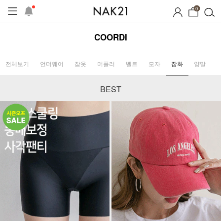
0
COORDI
전체보기
언더웨어
잠옷
머플러
벨트
모자
잡화
양말
BEST
시즌오프
1+1 기획세트
자체제작
여름 