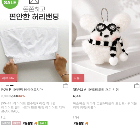
리뷰
467
리뷰
0
KOA-P-10/밴딩 레이어드치마
NKA62-A-10/도리도리 퍼피 키링
8,900
5,900
34%
4,900
[55~88] 레이어드 필수템♥ 이것 하나면
복슬복슬 퍼피에 고글&머플러 포인트~ 귀여운
레이어드 끝!! 나크가 만든 밴딩 레이어드 치마
퍼피 키링/키홀더
#NAK MADE.
F,L
Free