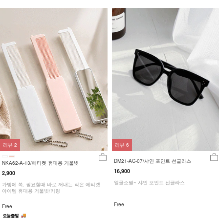
리뷰
2
리뷰
6
DM21-AC-07/샤인 포인트 선글라스
NKA62-A-13/에티켓 휴대용 거울빗
16,900
2,900
얼굴소멸~ 샤인 포인트 선글라스
가방에 쏙, 필요할때 바로 꺼내는 작은 에티켓
아이템 휴대용 거울빗/키링
Free
Free