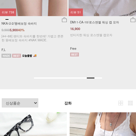
리뷰
738
리뷰
51
DM11-CA-10/로스엔젤 워싱 캡 모자
NKA-U-2/똥배보정 속바지
16,900
9,900
5,900
40%
빈티지한 워싱 로스엔젤 캡모자
[44~88] 팬티와 속바지를 한번에! 가볍고 쫀쫀
한 똥배보정 속바지 #NAK MADE.
Free
F,L
잡화