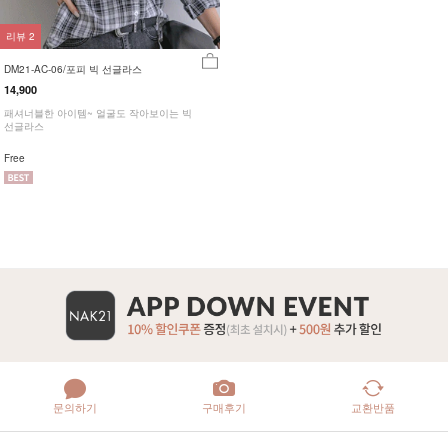
리뷰
2
DM21-AC-06/포피 빅 선글라스
14,900
패셔너블한 아이템~ 얼굴도 작아보이는 빅
선글라스
Free
문의하기
구매후기
교환반품