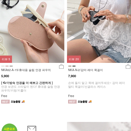
리뷰
5
리뷰
20
NKA62-A-15/휴대용 슬림 안경 파우치
NKA-N-2/감마 레더 목걸이
5,900
7,900
[ 👓가방속 안경을 더 예쁘고 간편하게 ]
손에 들지 말고 목에 걸어두세요~ 감마 레더
안경 보관도 스타일이 된다! 휴대용 슬림 안경
멀티 목걸이/선글라스 케이스
파우치/키링/키홀더
Free
Free