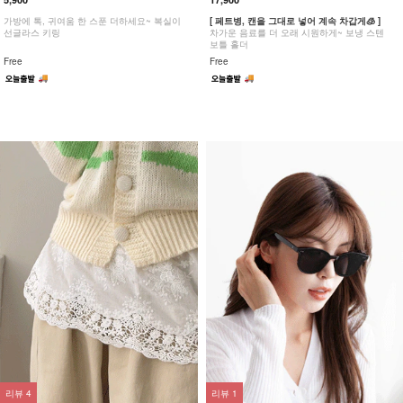
가방에 톡, 귀여움 한 스푼 더하세요~ 복실이
[ 페트병, 캔을 그대로 넣어 계속 차갑게🧊 ]
선글라스 키링
차가운 음료를 더 오래 시원하게~ 보냉 스텐
보틀 홀더
Free
Free
리뷰
4
리뷰
1