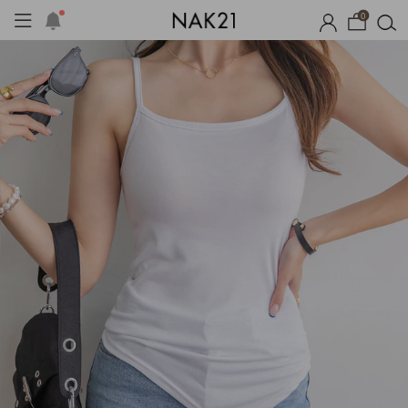
0
획세트
자체제작
여름 잠옷
장마템 기획전
오늘출