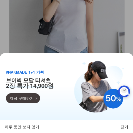
#NAKMADE 1+1 기획
브이넥 모달 티셔츠
2장 특가 14,900원
지금 구매하기
득템찬스
단독 한정수량 특가!
하루 동안 보지 않기
닫기
뒤로가기
카테고리
홈
찜
마이페이지