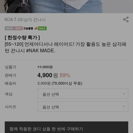
KOA-T-25/삼각 끈나시
[ 한정수량 특가 ]
[55~120] 언제어디서나 레이어드! 가장 활용도 높은 삼각패
턴 끈나시 #NAK MADE.
상품가
11,900원
4,900
원
59
%
판매가
배송비
3,000원
(70,000이상 무료)
색상
사이즈
함께 착용한 코디 상품
한 번에 구매하기