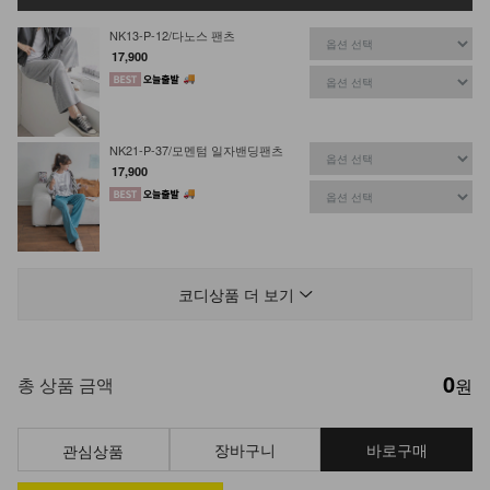
NK13-P-12/다노스 팬츠
17,900
NK21-P-37/모멘텀 일자밴딩팬츠
17,900
DM23-P-11/투버튼 쫀쫀 밴딩 슬렉스
29,900
23,900
20%
코디상품 더 보기
0
총 상품 금액
원
장바구니
바로구매
관심상품