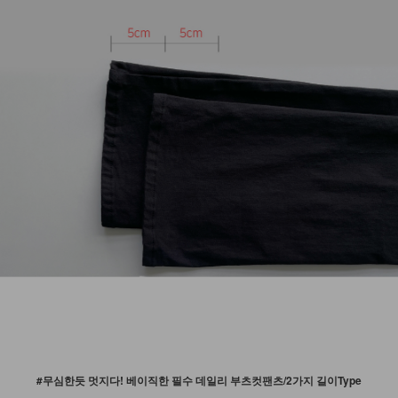
#무심한듯 멋지다! 베이직한 필수 데일리 부츠컷팬츠/2가지 길이Type