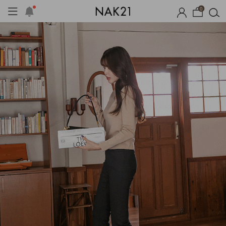
0
체제작
여름 잠옷
장마템 기획전
오늘출발
시즌오