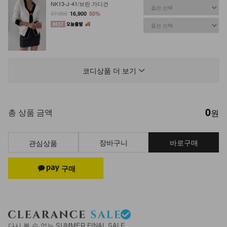
NK13-J-41/브린 가디건
37,900
16,900
55%
NK33-T-1/아빈 소프트 티셔츠
12,900
7,900
39%
코디상품 더 보기
0
DM21-SH-02/큐하트 메리제인 힐
총 상품 금액
원
39,900
장바구니
바로구매
관심상품
DM33-SH-02/스판 앵글 부츠 스틸레
토 힐
55,900
DM14-SH-16/가죽 키높이 슬립온
다시 볼 수 없는 SUMMER FINAL SALE
29,900