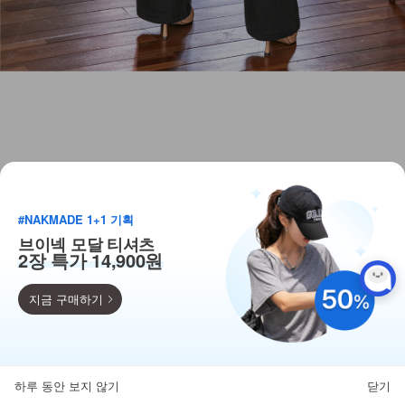
#NAKMADE 1+1 기획
브이넥 모달 티셔츠
2장 특가 14,900원
지금 구매하기
득템찬스
단독 한정수량 특가!
하루 동안 보지 않기
닫기
뒤로가기
카테고리
홈
찜
마이페이지