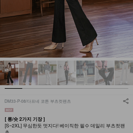
DM33-P-08/다프네 코튼 부츠컷팬츠
[ 롱/숏 2가지 기장 ]
[S~2XL] 무심한듯 멋지다! 베이직한 필수 데일리 부츠컷팬
츠