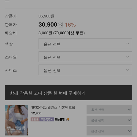
상품가
36,900원
30,900
원
16
%
판매가
배송비
3,000원
(70,000이상 무료)
색상
스타일
사이즈
함께 착용한 코디 상품
한 번에 구매하기
NK32-T-25/밸런스 기본탱크탑
12,900