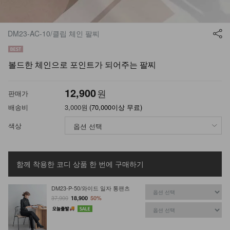
DM23-AC-10/클립 체인 팔찌
볼드한 체인으로 포인트가 되어주는 팔찌
12,900
원
판매가
배송비
3,000원
(70,000이상 무료)
색상
함께 착용한 코디 상품
한 번에 구매하기
DM23-P-50/와이드 일자 통팬츠
37,900
18,900
50%