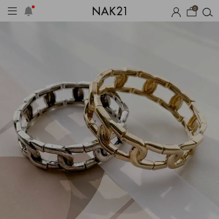
0
기획세트
자체제작
여름 잠옷
장마템 기획전
오늘출