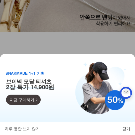
#NAKMADE 1+1 기획
브이넥 모달 티셔츠
2장 특가 14,900원
지금 구매하기
득템찬스
단독 한정수량 특가!
하루 동안 보지 않기
닫기
뒤로가기
카테고리
홈
찜
마이페이지