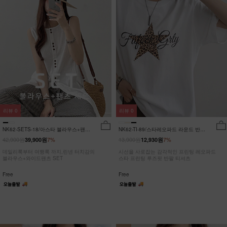
리뷰
0
리뷰
0
NK62-SETS-18/아스타 블라우스+팬츠
NK62-TI-89/스타레오파드 라운드 반팔
세트_HR
티_JY
42,900원
13,900원
39,900원
7%
12,930원
7%
데일리룩부터 여행룩 까지,린넨 터치감의
시선을 사로잡는 감각적인 프린팅 레오파드
블라우스+와이드팬츠 SET
스타 프린팅 루즈핏 반팔 티셔츠
Free
Free