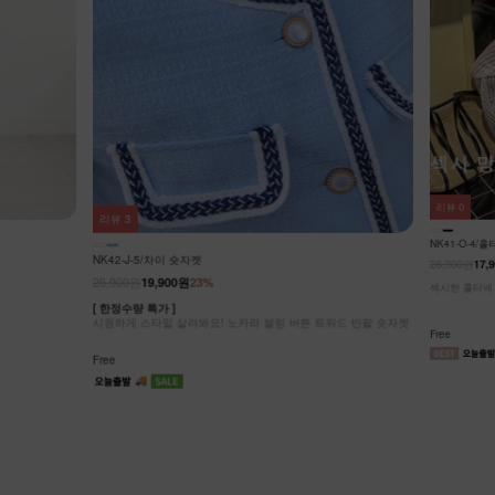
리뷰
0
리뷰
3
NK41-O-4/
NK42-J-5/차이 숏자켓
26,900원
17,9
25,900원
19,900원
23%
섹시한 홀터넥 탑
[ 한정수량 특가 ]
시원하게 스타일 살려봐요! 노카라 블링 버튼 트위드 반팔 숏자켓
Free
Free