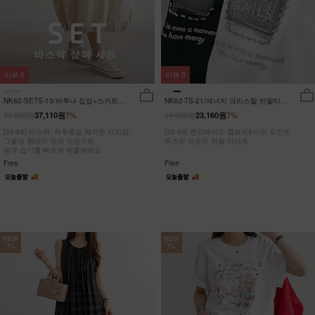
리뷰
0
리뷰
0
NK62-SETS-13/바루나 집업+스커트
NK62-TS-21/에너지 크리스탈 반팔티
세트_DY
_JY
39,900원
24,900원
37,110원
7%
23,160원
7%
[55-88] 바스락- 하루종일 쾌적한 터치감!
[55-99] 핸드메이드 캡보석&비딩 포인트
그물망 형태의 메쉬 안감으로
루즈핏 라운드 반팔 티셔츠
땀과 습기를 빠르게 배출해줘요
Free
Free
NEW
NEW
7%
7%