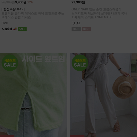
20,900원
9,900원
53%
27,900원
[ 한정수량 특가 ]
ONLY NAK! 입는 순간 고급스러움이
로맨틱한 플라워 레이스로 룩에 포인트를 주는
느껴지도록 세심하게 설계한 나크의 국내
백레이스 반팔 티셔츠
자체제작 스커트 #NAK MADE.
Free
F,L,XL