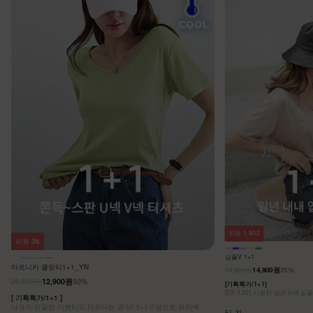
리뷰
1,902
리뷰
36
심플V 1+1
아르니카 쿨링티1+1_YN
19,900원
14,900원
25%
25,800원
12,900원
50%
[기획특가/1+1]
[55~120] 시원한 깊은 V넥 심
[ 기획특가/1+1 ]
나크가 만들면 기본티도 다르다는 공식! 1+1구성으로 브이넥
F,L,XL