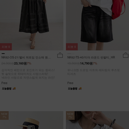
리뷰
0
리뷰
0
NK62-OS-21/벨비 뒤트임 민소매 원피
NK62-TS-40/미야 라운드 반팔티_HR
스_DY
24,900원
15,900원
23,160원
7%
14,790원
7%
감각적인 패턴으로 포인트가 되는 원피스!
유니크한 드로잉 아트와 레터링의 루즈핏
뒷 슬릿으로 뒤태마저도 사랑스러워!
티셔츠
넥라인 셔링으로 자연스럽게 퍼지는 라인!
Free
Free
NEW
NEW
7%
7%