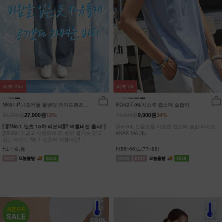
리뷰
235
리뷰
58
NK61-PI-12/커들 올밴딩 와이드팬츠
KO42-T-06/시스루 캡소매 슬럽티
_YN
32,900원
14,900원
27,900원
15%
9,900원
34%
[ 🎖?No.1 팬츠 15차 리오더🎖? 여름버전 출시! ]
[55~88] 보들보들 시원한 캡소매 슬럽 티셔츠
[55-88] 가볍고 시원하게 또 한번 즐기는 믿고
#NAK MADE.
입는 베스트 No.1 팬츠의 여름버전!
F,L / 숏,롱
F(55~66),L(77~88)