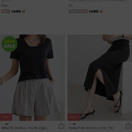
블라우스
시원한 플리츠원단의 상하세트 #NAK MADE.
Free
F,L
리뷰
1
리뷰
1
NK52-TE-46/루미나 섹시백 반팔티
KO62-P-06/크리지아 스커트_YN