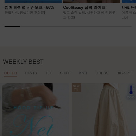
썸머 파이널 시즌오프 ~86%
Cool&easy 집콕 라이프!
나크 단
품절임박, 망설이면 후회뿐!
덥고 습한 날씨, 시원하고 예쁜 잠옷
여름 베스
과 집콕!
나자
WEEKLY BEST
OUTER
PANTS
TEE
SHIRT
KNIT
DRESS
BIG-SIZE
NEW
7%