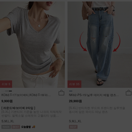
리뷰
5
리뷰
35
KO62-T-17/브이넥티,KO62-T-18/라운
NK62-PS-15/닐루 데미지 배럴 팬츠
드티_YN
_HR
9,900원
29,900원
[ 라운드넥/브이넥 2타입 ]
[S-XL] 빈티지한 무드와 트렌디한 실루엣을
[S-XL] 기본티의 기준을 높인 나크의 자체제작
동시에 담은 와이드 데님 팬츠
반팔티. 팔뚝소멸 소매핏의 고퀄리티 상품
#NAK MADE.
S,M,L,XL
S,M,L,XL