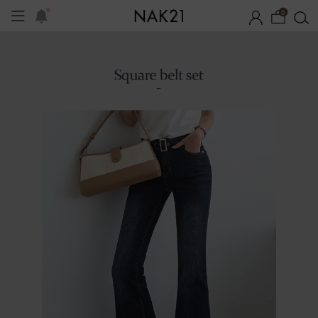
0
시즌오프
1+1 기획세트
자체제작