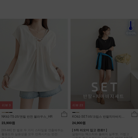
리뷰
3
리뷰
23
NK62-TS-25/엔릴 반전 블라우스_HR
KO62-SET-05/크립스 반팔치마바지세
트_HR
23,900원
24,900원
[55-88] 한 벌로 두 가지 스타일을 연출해주는
[ 5차 리오더 입고 완료!! ]
활용도와 실용성을 모두 만족시키는 반전
살랑이는 텍스처와 플레어 실루엣, 가볍고