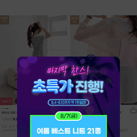
NEW
NEW
7%
7%
리뷰
0
리뷰
15
NK62-NW-11/유포니 반팔+반바지 홈웨
NK62-TS-32/일루민 뒤트임 셔츠_DY
어_HR
9,900원
21,900원
9,210원
7%
20,370원
7%
입는 순간 편안함이 달라지는 캡내장
[ 답답한ZERO! 시스루 원단! ]
스트라이프 홈웨어 SET
[55-99] 은은하게 반짝이는 고급링클원단!
자연스럽게 흐르는 핏!