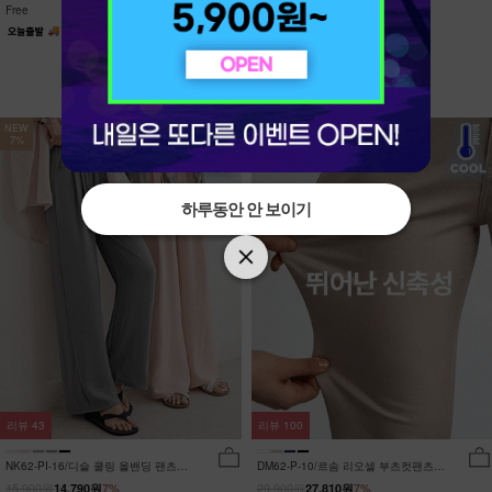
Free
Free
NEW
NEW
7%
7%
하루동안 안 보이기
하루동안 안 보이기
리뷰
43
리뷰
100
NK62-PI-16/디슬 쿨링 올밴딩 팬츠
DM62-P-10/르솜 리오셀 부츠컷팬츠
_YN
_YN
15,900원
29,900원
14,790원
7%
27,810원
7%