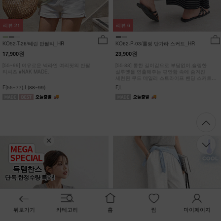
리뷰
21
리뷰
6
KO52-T-26/테린 반팔티_HR
KO62-P-03/롤링 단가라 스커트_HR
17,900원
23,900원
[55~99] 여유로운 넥라인 여리핏의 반팔
[55-88] 롱한 길이감으로 부담없이,슬림한
티셔츠 #NAK MADE.
실루엣을 연출해주는 편안함 속에 숨겨진
세련된 무드 데일리 스트라이프 밴딩 스커트
#NAK MADE.
F(55~77),L(88~99)
F,L
득템찬스
단독 한정수량 특가!
뒤로가기
카테고리
홈
찜
마이페이지