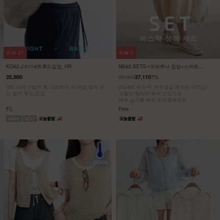
리뷰
27
리뷰
0
KO62-J-01/네트후드집업_HR
NK62-SETS-13/바루나 집업+스커트
세트_DY
39,900
25,900
37,110
7%
[55-100] 가볍게 툭,시원하게 쓱,매일 찾게 되
[55-88] 바스락- 하루종일 쾌적한 터치감!
는 썸머 후드 집업
그물망 형태의 메쉬 안감으로
땀과 습기를 빠르게 배출해줘요
F,L
Free