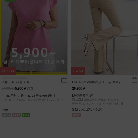
리뷰
185
리뷰
94
여름 니트 21종 기획
DM61-P-35/에어리실크 스판 부츠컷팬
츠_DY
24,900원
5,900원
76%
29,900원
[ 나크 추천 여름 니트 21종 5,900원~ ]
[🎉주문폭주!🎉]
여름 필수 베스트 니트 모음♥ 최대 76% 특가
[S-2XL] 실크처럼 가볍고 부드러워!
쫀쫀한 스판까지 더해 완벽한 착용감!
Free
S,M,L,XL,2XL / 숏,롱