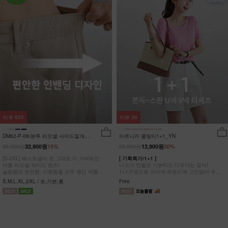
리뷰
605
리뷰
36
DM62-P-08/븐투 리오셀 사이드절개팬
아르니카 쿨링티1+1_YN
츠_YN
38,900원
25,800원
32,900원
15%
12,900원
50%
[S-2XL] 베스트셀러 핏 그대로 더 가벼워진
[ 기획특가/1+1 ]
여름 리오셀 와이드 팬츠!
나크가 만들면 기본티도 다르다는 공식!
슬림함과 편안함, 시원함을 모두 챙긴 여름
1+1구성으로 브이넥 라운드넥 고민없이 두장
완전정복 팬츠
다 챙겨가세요
S,M,L,XL,2XL / 숏,기본,롱
Free