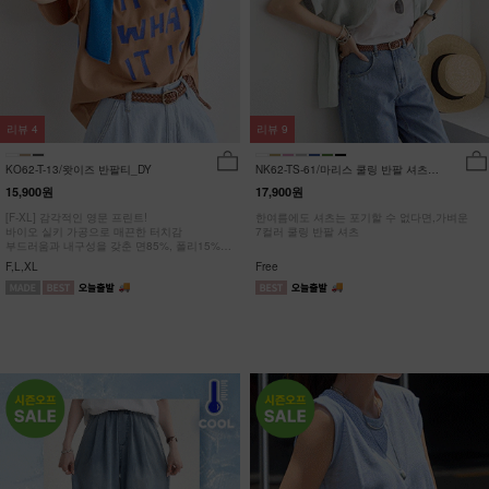
리뷰
4
리뷰
9
KO62-T-13/왓이즈 반팔티_DY
NK62-TS-61/마리스 쿨링 반팔 셔츠
_HR
15,900원
17,900원
[F-XL] 감각적인 영문 프린트!
한여름에도 셔츠는 포기할 수 없다면,가벼운
바이오 실키 가공으로 매끈한 터치감
7컬러 쿨링 반팔 셔츠
부드러움과 내구성을 갖춘 면85%, 폴리15%
#NAK MADE.
F,L,XL
Free