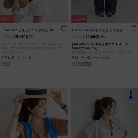
리뷰
10
리뷰
330
DM62-P-28/발렌 실크터치 숏팬츠_HR
DM62-P-14/비에고 리오셀 절개 팬츠
_HR
27,900원
38,900원
25,950원
7%
32,900원
15%
[S-2XL] 실크를 입은 듯 부드러운,입자마자
[ So Cooool~🧊 올타임 베스트 비에고 #
살에 닿는 감촉이 너무 시원해!기장선택으로
여름버전1/리오셀]
부담없는 숏팬츠
[S-2XL] 쿨 리오셀 소재로 가볍고 시원하게!
사이드 절개 쿨링 데님팬츠
S,M,L,XL,2XL / 숏,롱
S,M,L,XL,2XL / 숏,기본,롱