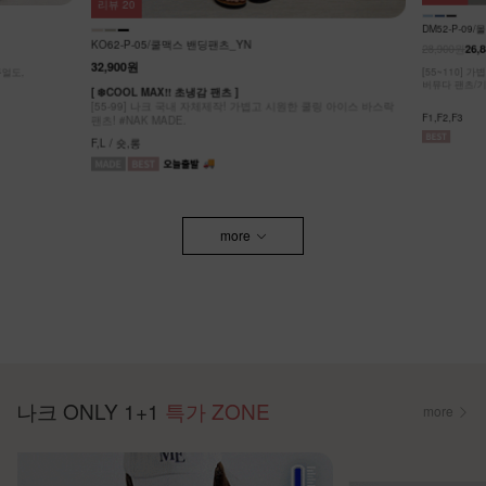
리뷰
20
DM52-P-09/
KO62-P-05/쿨맥스 밴딩팬츠_YN
28,900원
26,8
32,900원
얼도,
[55~110] 
버뮤다 팬츠/기
[ ❄️COOL MAX!! 초냉감 팬츠 ]
[55-99] 나크 국내 자체제작! 가볍고 시원한 쿨링 아이스 바스락
F1,F2,F3
팬츠! #NAK MADE.
F,L / 숏,롱
more
나크 ONLY 1+1
특가 ZONE
more