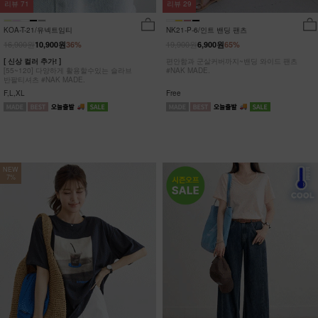
리뷰
29
리뷰
71
NK21-P-6/인트 밴딩 팬츠
KOA-T-21/유넥트임티
19,900원
16,900원
6,900원
65%
10,900원
36%
편안함과 군살커버까지~밴딩 와이드 팬츠
[ 신상 컬러 추가! ]
#NAK MADE.
[55~120] 다양하게 활용할수있는 슬라브
반팔티셔츠 #NAK MADE.
Free
F,L,XL
NEW
7%