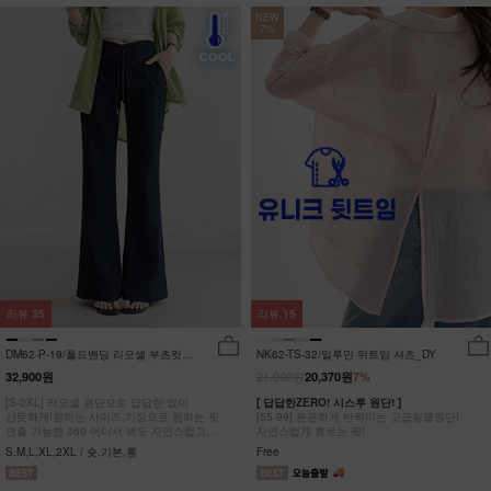
NEW
7%
리뷰
35
리뷰
15
DM62-P-19/폴드밴딩 리오셀 부츠컷팬
NK62-TS-32/일루민 뒤트임 셔츠_DY
츠_HR
21,900원
32,900원
20,370원
7%
[S-2XL] 리오셀 원단으로 답답한 없이
[ 답답한ZERO! 시스루 원단! ]
산뜻하게!원하는 사이즈,기장으로 원하는 핏
[55-99] 은은하게 반짝이는 고급링클원단!
연출 가능한 360 어디서 봐도 자연스럽고
자연스럽게 흐르는 핏!
균형잡힌 부츠컷 팬츠
S,M,L,XL,2XL / 숏,기본,롱
Free