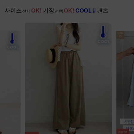
팬츠
사이즈
OK!
기장
OK!
COOL
선택
선택
NEW
7%
리뷰
33