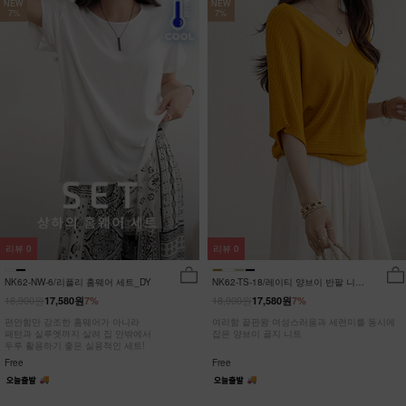
NEW
NEW
7%
7%
리뷰
0
리뷰
0
NK62-NW-6/리플리 홈웨어 세트_DY
NK62-TS-18/레이티 양브이 반팔 니트
_HR
18,900원
18,900원
17,580원
7%
17,580원
7%
편안함만 강조한 홈웨어가 아니라
여리함 끝판왕 여성스러움과 세련미를 동시에
패턴과 실루엣까지 살려 집 안밖에서
잡은 양브이 골지 니트
두루 활용하기 좋은 실용적인 세트!
Free
Free