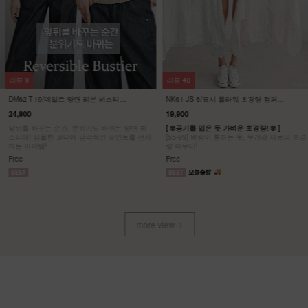
리뷰
9
리뷰
48
DM62-T-19/데일르 양면 리본 뷔스티에
NK61-JS-6/요시 플라워 초경량 점퍼
_YN
_YN
24,900
19,900
앞뒤를 바꾸는 순간, 분위기도 바뀌는 양면 뷔
[ ❄️공기를 입은 듯 가벼운 초경량! ❄️ ]
스티에! 심플한 코디에 감각적인 포인트를 선사
[55-99] 바람이 통하는 옷, 무게감 제로의 초경
하는 아이템!
량 아우터!
공기를 입은 듯한 착용감에 로맨틱감성을 더한
Free
Free
디자인
more view