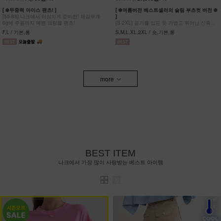
[ ❄️무중력 아이스 팬츠! ]
[ ❄️여름버전 베스트셀러의 슬림 부츠컷 버전 ❄️
[55-88] 나크에서 야심차게 준비한! 체감무게
]
0g에 주름까지 예쁜 크링클 팬츠!
[S-2XL] 공기를 입은 듯 가볍고 뛰어난 신축성
원단에 슬림함을 더한 부츠컷 팬츠!
F,L / 기본,롱
S,M,L,XL,2XL / 숏,기본,롱
more
BEST ITEM
나크에서 가장 많이 사랑받는 베스트 아이템