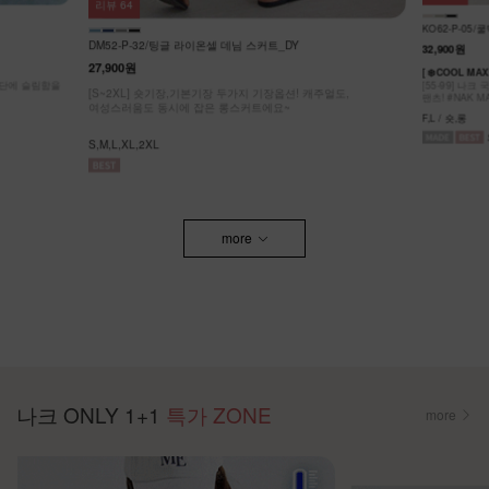
리뷰
64
KO62-P-05/
DM52-P-32/팅글 라이온셀 데님 스커트_DY
32,900원
27,900원
[ ❄️COOL MA
원단에 슬림함을
[55-99] 나
[S~2XL] 숏기장,기본기장 두가지 기장옵션! 캐주얼도,
팬츠! #NAK MA
여성스러움도 동시에 잡은 롱스커트에요~
F,L / 숏,롱
S,M,L,XL,2XL
more
나크 ONLY 1+1
특가 ZONE
more