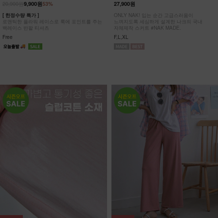
20,900원
9,900원
53%
27,900원
[ 한정수량 특가 ]
ONLY NAK! 입는 순간 고급스러움이
로맨틱한 플라워 레이스로 룩에 포인트를 주는
느껴지도록 세심하게 설계한 나크의 국내
백레이스 반팔 티셔츠
자체제작 스커트 #NAK MADE.
Free
F,L,XL