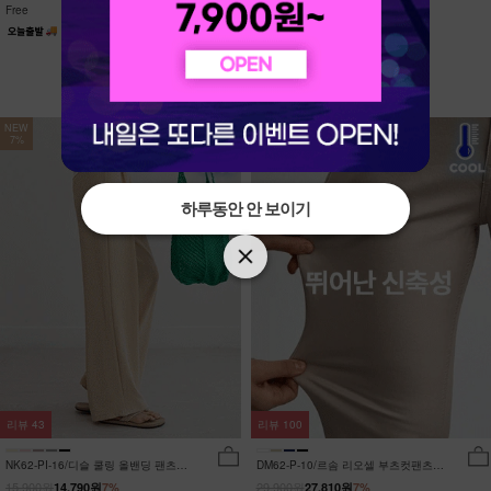
Free
Free
NEW
NEW
7%
7%
하루동안 안 보이기
하루동안 안 보이기
리뷰
43
리뷰
100
NK62-PI-16/디슬 쿨링 올밴딩 팬츠
DM62-P-10/르솜 리오셀 부츠컷팬츠
_YN
_YN
15,900원
29,900원
14,790원
7%
27,810원
7%