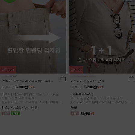
리뷰
605
리뷰
36
DM62-P-08/븐투 리오셀 사이드절개팬
아르니카 쿨링티1+1_YN
츠_YN
38,900원
25,800원
32,900원
15%
12,900원
50%
[S-2XL] 베스트셀러 핏 그대로 더 가벼워진
[ 기획특가/1+1 ]
여름 리오셀 와이드 팬츠!
나크가 만들면 기본티도 다르다는 공식!
슬림함과 편안함, 시원함을 모두 챙긴 여름
1+1구성으로 브이넥 라운드넥 고민없이 두장
완전정복 팬츠
다 챙겨가세요
S,M,L,XL,2XL / 숏,기본,롱
Free