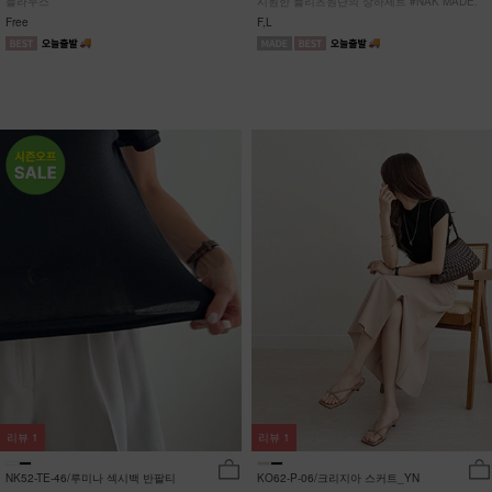
블라우스
시원한 플리츠원단의 상하세트 #NAK MADE.
Free
F,L
리뷰
1
리뷰
1
NK52-TE-46/루미나 섹시백 반팔티
KO62-P-06/크리지아 스커트_YN