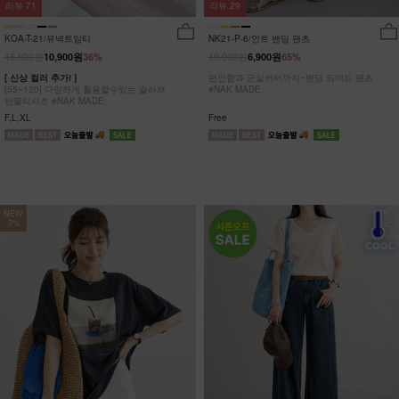
리뷰
29
리뷰
71
NK21-P-6/인트 밴딩 팬츠
KOA-T-21/유넥트임티
19,900원
16,900원
6,900원
65%
10,900원
36%
편안함과 군살커버까지~밴딩 와이드 팬츠
[ 신상 컬러 추가! ]
#NAK MADE.
[55~120] 다양하게 활용할수있는 슬라브
반팔티셔츠 #NAK MADE.
Free
F,L,XL
NEW
7%