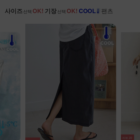
팬츠
사이즈
OK!
기장
OK!
COOL
선택
선택
리뷰
20