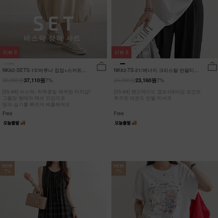
리뷰
0
리뷰
0
NK62-SETS-13/바루나 집업+스커트
NK62-TS-21/에너지 크리스탈 반팔티
세트_DY
_JY
39,900원
24,900원
37,110원
7%
23,160원
7%
[55-88] 바스락- 하루종일 쾌적한 터치감!
[55-99] 핸드메이드 캡보석&비딩 포인트
그물망 형태의 메쉬 안감으로
루즈핏 라운드 반팔 티셔츠
땀과 습기를 빠르게 배출해줘요
Free
Free
NEW
NEW
7%
7%