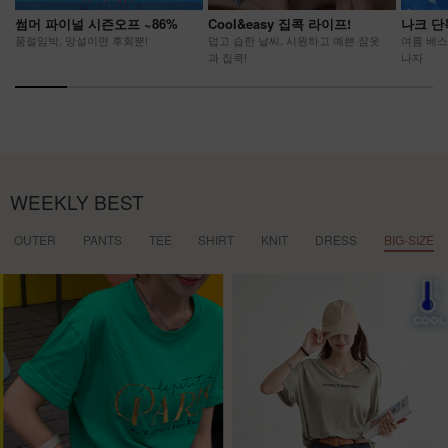
썸머 파이널 시즌오프 ~86%
Cool&easy 집콕 라이프!
나크 단
품절임박, 망설이면 후회뿐!
덥고 습한 날씨, 시원하고 예쁜 잠옷
여름 베스
과 집콕!
나자
WEEKLY BEST
OUTER
PANTS
TEE
SHIRT
KNIT
DRESS
BIG-SIZE