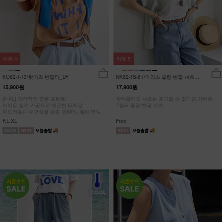
리뷰
4
리뷰
9
KO62-T-13/왓이즈 반팔티_DY
NK62-TS-61/마리스 쿨링 반팔 셔츠
_HR
15,900원
17,900원
[F-XL] 감각적인 영문 프린트!
한여름에도 셔츠는 포기할 수 없다면,가벼운
바이오 실키 가공으로 매끈한 터치감
7컬러 쿨링 반팔 셔츠
부드러움과 내구성을 갖춘 면85%, 폴리15%
#NAK MADE.
F,L,XL
Free