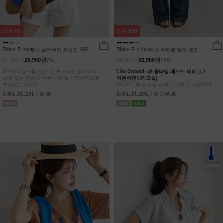
리뷰
10
리뷰
330
DM62-P-28/발렌 실크터치 숏팬츠_HR
DM62-P-14/비에고 리오셀 절개 팬츠
_HR
27,900원
38,900원
25,950원
7%
32,900원
15%
[S-2XL] 실크를 입은 듯 부드러운,입자마자
[ So Cooool~🧊 올타임 베스트 비에고 #
살에 닿는 감촉이 너무 시원해!기장선택으로
여름버전1/리오셀]
부담없는 숏팬츠
[S-2XL] 쿨 리오셀 소재로 가볍고 시원하게!
사이드 절개 쿨링 데님팬츠
S,M,L,XL,2XL / 숏,롱
S,M,L,XL,2XL / 숏,기본,롱