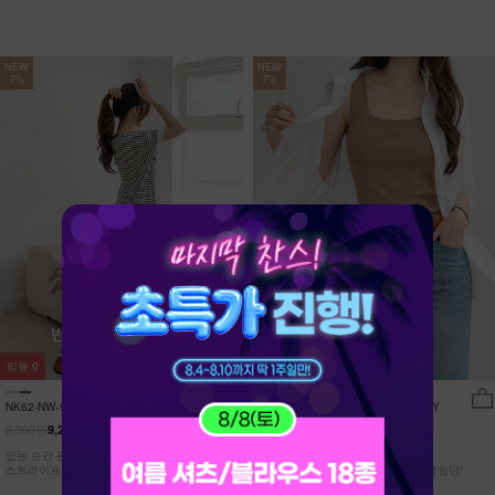
NEW
NEW
7%
7%
리뷰
0
리뷰
15
NK62-NW-11/유포니 반팔+반바지 홈웨
NK62-TS-32/일루민 뒤트임 셔츠_DY
어_HR
9,900원
21,900원
9,210원
7%
20,370원
7%
입는 순간 편안함이 달라지는 캡내장
[ 답답한ZERO! 시스루 원단! ]
스트라이프 홈웨어 SET
[55-99] 은은하게 반짝이는 고급링클원단!
자연스럽게 흐르는 핏!