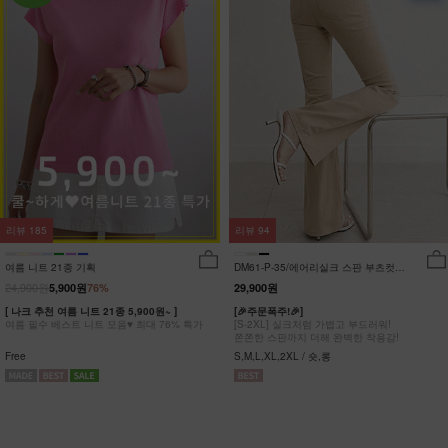
리뷰
185
리뷰
94
여름 니트 21종 기획
DM61-P-35/에어리실크 스판 부츠컷팬
츠_DY
24,900원
5,900원
76%
29,900원
[ 나크 추천 여름 니트 21종 5,900원~ ]
[🎉주문폭주!🎉]
여름 필수 베스트 니트 모음♥ 최대 76% 특가
[S-2XL] 실크처럼 가볍고 부드러워!
쫀쫀한 스판까지 더해 완벽한 착용감!
Free
S,M,L,XL,2XL / 숏,롱