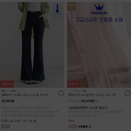
NEW
7%
리뷰
35
리뷰
15
DM62-P-19/폴드밴딩 리오셀 부츠컷팬
NK62-TS-32/일루민 뒤트임 셔츠_DY
츠_HR
21,900원
32,900원
20,370원
7%
[S-2XL] 리오셀 원단으로 답답한 없이
[ 답답한ZERO! 시스루 원단! ]
산뜻하게!원하는 사이즈,기장으로 원하는 핏
[55-99] 은은하게 반짝이는 고급링클원단!
연출 가능한 360 어디서 봐도 자연스럽고
자연스럽게 흐르는 핏!
균형잡힌 부츠컷 팬츠
S,M,L,XL,2XL / 숏,기본,롱
Free