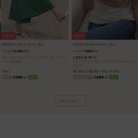
리뷰
57
리뷰
21
NK32-P-1/에이지 와이드 팬츠
KO22-T-12/배색 브이넥 스판티
23,900
19,900
13,900
42%
7,900
60%
[55~120] 여성스러운 스커트처럼, 맥시멈 와이
[ 한정수량 특가 ]
드핏 밴딩팬츠
[55~120] 유니크한 사이드브릿지 브이넥 스판
티셔츠
Free
M(~66),L(~88),XL(~100),1(~120)
more view