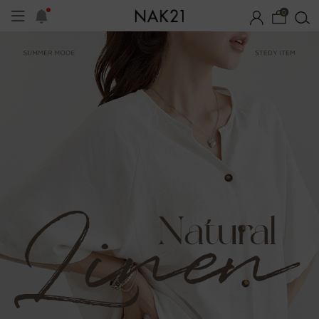
0
기획세트
자체제작
여름 잠옷
장마템 기획전
오늘출