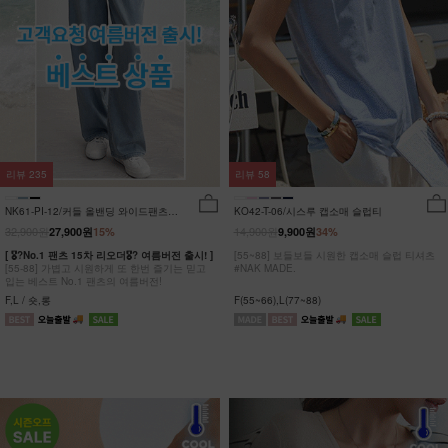
리뷰
235
리뷰
58
NK61-PI-12/커들 올밴딩 와이드팬츠
KO42-T-06/시스루 캡소매 슬럽티
_YN
32,900원
14,900원
27,900원
15%
9,900원
34%
[ 🎖?No.1 팬츠 15차 리오더🎖? 여름버전 출시! ]
[55~88] 보들보들 시원한 캡소매 슬럽 티셔츠
[55-88] 가볍고 시원하게 또 한번 즐기는 믿고
#NAK MADE.
입는 베스트 No.1 팬츠의 여름버전!
F,L / 숏,롱
F(55~66),L(77~88)