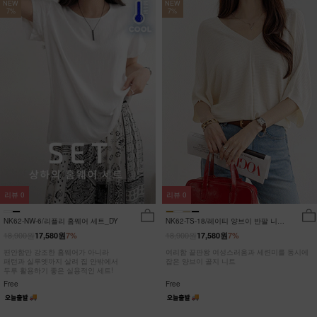
NEW
NEW
7%
7%
리뷰
0
리뷰
0
NK62-NW-6/리플리 홈웨어 세트_DY
NK62-TS-18/레이티 양브이 반팔 니트
_HR
18,900원
18,900원
17,580원
7%
17,580원
7%
편안함만 강조한 홈웨어가 아니라
여리함 끝판왕 여성스러움과 세련미를 동시에
패턴과 실루엣까지 살려 집 안밖에서
잡은 양브이 골지 니트
두루 활용하기 좋은 실용적인 세트!
Free
Free