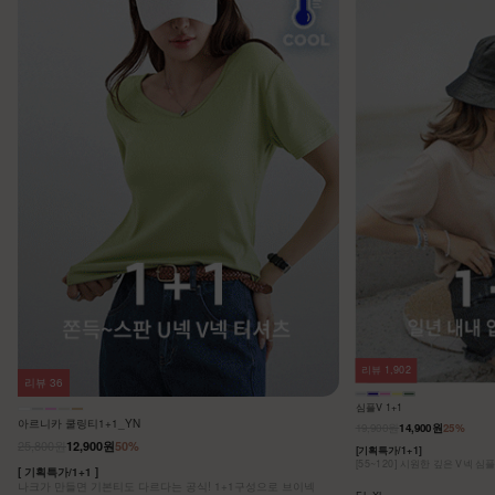
리뷰
1,902
리뷰
36
심플V 1+1
아르니카 쿨링티1+1_YN
19,900원
14,900원
25%
25,800원
12,900원
50%
[기획특가/1+1]
[55~120] 시원한 깊은 V넥 심
[ 기획특가/1+1 ]
나크가 만들면 기본티도 다르다는 공식! 1+1구성으로 브이넥