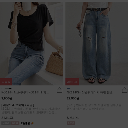
리뷰
5
리뷰
35
KO62-T-17/브이넥티,KO62-T-18/라운
NK62-PS-15/닐루 데미지 배럴 팬츠
드티_YN
_HR
9,900원
29,900원
[ 라운드넥/브이넥 2타입 ]
[S-XL] 빈티지한 무드와 트렌디한 실루엣을
[S-XL] 기본티의 기준을 높인 나크의 자체제작
동시에 담은 와이드 데님 팬츠
반팔티. 팔뚝소멸 소매핏의 고퀄리티 상품
#NAK MADE.
S,M,L,XL
S,M,L,XL