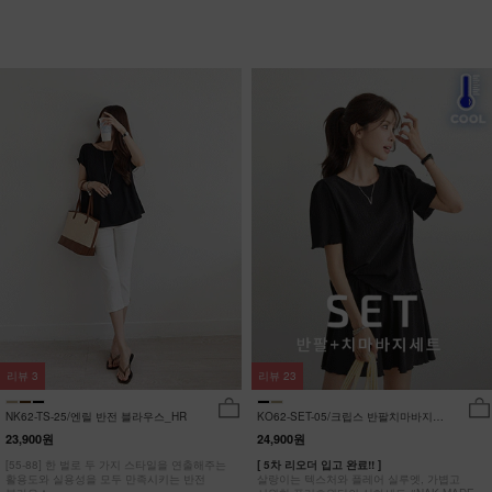
리뷰
3
리뷰
23
NK62-TS-25/엔릴 반전 블라우스_HR
KO62-SET-05/크립스 반팔치마바지세
트_HR
23,900원
24,900원
[55-88] 한 벌로 두 가지 스타일을 연출해주는
[ 5차 리오더 입고 완료!! ]
활용도와 실용성을 모두 만족시키는 반전
살랑이는 텍스처와 플레어 실루엣, 가볍고