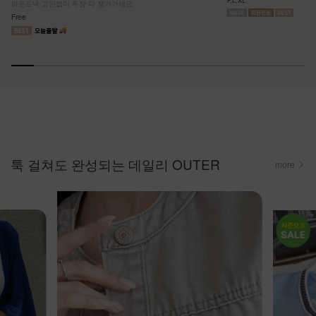
F,L,XL
라운드넥 고민없이 두장 다 챙겨가세요
Free
툭 걸쳐도 완성되는 데일리 OUTER
more