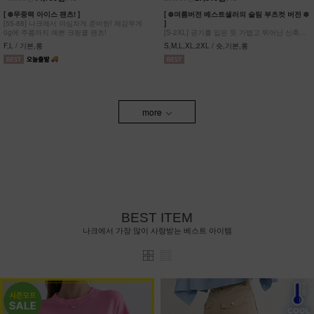
[ ❄️무중력 아이스 팬츠! ]
[ ❄️여름버전 베스트셀러의 슬림 부츠컷 버전 ❄️
[55-88] 나크에서 야심차게 준비한! 체감무게
]
0g에 주름까지 예쁜 크링클 팬츠!
[S-2XL] 공기를 입은 듯 가볍고 뛰어난 신축성
원단에 슬림함을 더한 부츠컷 팬츠!
F,L / 기본,롱
S,M,L,XL,2XL / 숏,기본,롱
more
BEST ITEM
나크에서 가장 많이 사랑받는 베스트 아이템