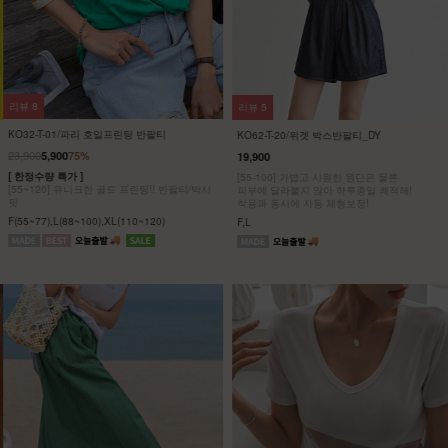
리뷰
8
리뷰
5
KO32-T-01/파리 호일프린팅 반팔티
KO62-T-20/위겟 박스반팔티_DY
23,900
5,900
75%
19,900
[ 한정수량 특가 ]
[55-100] 가볍고 시원한 원단은 물론
[55~120] 유니크한 골드 프린팅!! 반팔티/박시
피부에 달라붙지 않아 하루종일 쾌적해!
핏
착용과 동시에 자동 체형보정!
F(55~77),L(88~100),XL(110~120)
F,L