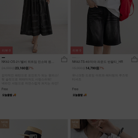
리뷰
0
리뷰
0
NK62-OS-21/벨비 뒤트임 민소매 원피
NK62-TS-40/미야 라운드 반팔티_HR
스_DY
24,900원
15,900원
23,160원
7%
14,790원
7%
감각적인 패턴으로 포인트가 되는 원피스!
유니크한 드로잉 아트와 레터링의 루즈핏
뒷 슬릿으로 뒤태마저도 사랑스러워!
티셔츠
넥라인 셔링으로 자연스럽게 퍼지는 라인!
Free
Free
NEW
NEW
7%
7%