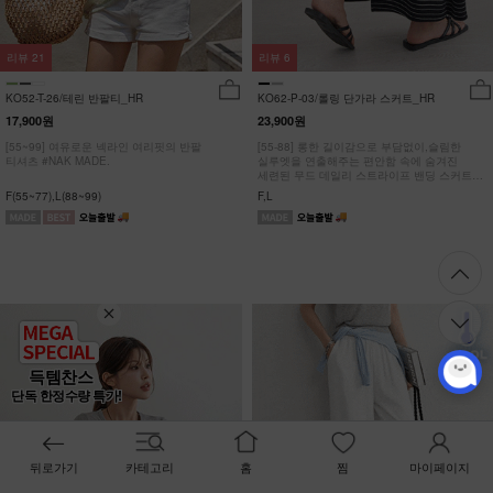
리뷰
21
리뷰
6
KO52-T-26/테린 반팔티_HR
KO62-P-03/롤링 단가라 스커트_HR
17,900원
23,900원
[55~99] 여유로운 넥라인 여리핏의 반팔
[55-88] 롱한 길이감으로 부담없이,슬림한
티셔츠 #NAK MADE.
실루엣을 연출해주는 편안함 속에 숨겨진
세련된 무드 데일리 스트라이프 밴딩 스커트
#NAK MADE.
F(55~77),L(88~99)
F,L
득템찬스
단독 한정수량 특가!
뒤로가기
카테고리
홈
찜
마이페이지