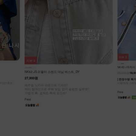
리뷰
3
리뷰
3
NK42-J-5/차
NK62-JS-2/폴터 스텐드 데님 베스트_DY
25,900원
19,9
27,900원
[ 한정수량 특가 
가디건/로브
시원하게 스타일
캐주얼 노카라 라운드넥 디자인!
허리 절개선으로 부해 보임 없이 슬림한 실루엣!
Free
가볍게 툭- 걸쳐도 룩에 포인트!
Free