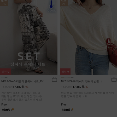
NEW
NEW
7%
7%
리뷰
0
리뷰
0
NK62-NW-6/리플리 홈웨어 세트_DY
NK62-TS-18/레이티 양브이 반팔 니트
_HR
18,900원
18,900원
17,580원
7%
17,580원
7%
편안함만 강조한 홈웨어가 아니라
여리함 끝판왕 여성스러움과 세련미를 동시에
패턴과 실루엣까지 살려 집 안밖에서
잡은 양브이 골지 니트
두루 활용하기 좋은 실용적인 세트!
Free
Free