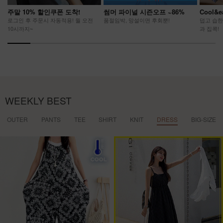
주말 10% 할인쿠폰 도착!
썸머 파이널 시즌오프 ~86%
Cool&
로그인 후 주문시 자동적용! 월 오전
품절임박, 망설이면 후회뿐!
덥고 습한
10시까지~
과 집콕!
WEEKLY BEST
OUTER
PANTS
TEE
SHIRT
KNIT
DRESS
BIG-SIZE