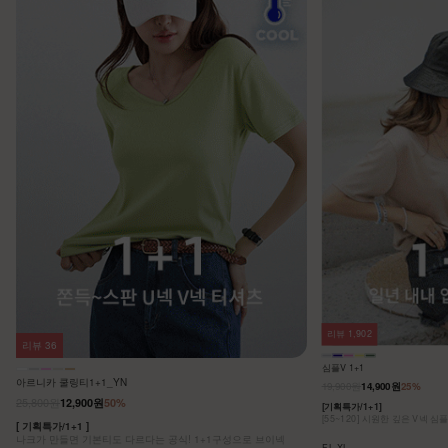
리뷰
1,902
리뷰
36
심플V 1+1
아르니카 쿨링티1+1_YN
19,900원
14,900원
25%
25,800원
12,900원
50%
[기획특가/1+1]
[55~120] 시원한 깊은 V넥 심
[ 기획특가/1+1 ]
나크가 만들면 기본티도 다르다는 공식! 1+1구성으로 브이넥
F,L,XL