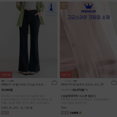
NEW
7%
리뷰
35
리뷰
15
DM62-P-19/폴드밴딩 리오셀 부츠컷팬
NK62-TS-32/일루민 뒤트임 셔츠_DY
츠_HR
21,900원
32,900원
20,370원
7%
[S-2XL] 리오셀 원단으로 답답한 없이
[ 답답한ZERO! 시스루 원단! ]
산뜻하게!원하는 사이즈,기장으로 원하는 핏
[55-99] 은은하게 반짝이는 고급링클원단!
연출 가능한 360 어디서 봐도 자연스럽고
자연스럽게 흐르는 핏!
균형잡힌 부츠컷 팬츠
S,M,L,XL,2XL / 숏,기본,롱
Free