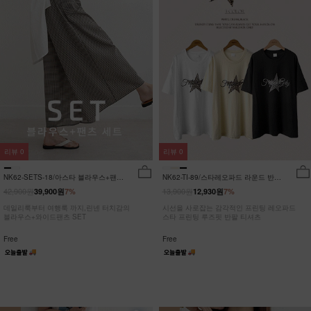
리뷰
0
리뷰
0
NK62-SETS-18/아스타 블라우스+팬츠
NK62-TI-89/스타레오파드 라운드 반팔
세트_HR
티_JY
42,900원
13,900원
39,900원
7%
12,930원
7%
데일리룩부터 여행룩 까지,린넨 터치감의
시선을 사로잡는 감각적인 프린팅 레오파드
블라우스+와이드팬츠 SET
스타 프린팅 루즈핏 반팔 티셔츠
Free
Free