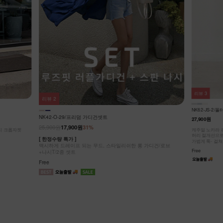
리뷰
3
리뷰
3
NK42-J-5/차
NK62-JS-2/폴터 스텐드 데님 베스트_DY
25,900원
19,9
27,900원
[ 한정수량 특가 
가디건/로브
시원하게 스타일
캐주얼 노카라 라운드넥 디자인!
허리 절개선으로 부해 보임 없이 슬림한 실루엣!
Free
가볍게 툭- 걸쳐도 룩에 포인트!
Free