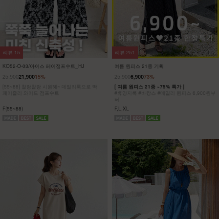
리뷰
8
리뷰
5
KO32-T-01/파리 호일프린팅 반팔티
KO62-T-20/위겟 박스반팔티_DY
23,900
5,900
75%
19,900
[ 한정수량 특가 ]
[55-100] 가볍고 시원한 원단은 물론
[55~120] 유니크한 골드 프린팅!! 반팔티/박시
피부에 달라붙지 않아 하루종일 쾌적해!
핏
착용과 동시에 자동 체형보정!
F(55~77),L(88~100),XL(110~120)
F,L