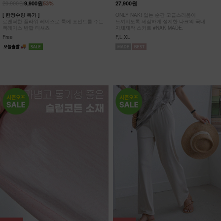
20,900원
9,900원
53%
27,900원
[ 한정수량 특가 ]
ONLY NAK! 입는 순간 고급스러움이
로맨틱한 플라워 레이스로 룩에 포인트를 주는
느껴지도록 세심하게 설계한 나크의 국내
백레이스 반팔 티셔츠
자체제작 스커트 #NAK MADE.
Free
F,L,XL