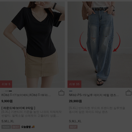
리뷰
5
리뷰
35
KO62-T-17/브이넥티,KO62-T-18/라운
NK62-PS-15/닐루 데미지 배럴 팬츠
드티_YN
_HR
9,900원
29,900원
[ 라운드넥/브이넥 2타입 ]
[S-XL] 빈티지한 무드와 트렌디한 실루엣을
[S-XL] 기본티의 기준을 높인 나크의 자체제작
동시에 담은 와이드 데님 팬츠
반팔티. 팔뚝소멸 소매핏의 고퀄리티 상품
#NAK MADE.
S,M,L,XL
S,M,L,XL