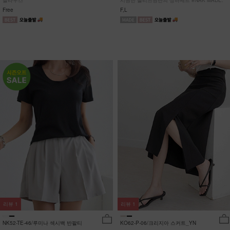
블라우스
시원한 플리츠원단의 상하세트 #NAK MADE.
Free
F,L
리뷰
1
리뷰
1
NK52-TE-46/루미나 섹시백 반팔티
KO62-P-06/크리지아 스커트_YN