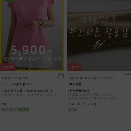
리뷰
185
리뷰
94
여름 니트 21종 기획
DM61-P-35/에어리실크 스판 부츠컷팬
츠_DY
24,900원
5,900원
76%
29,900원
[ 나크 추천 여름 니트 21종 5,900원~ ]
[🎉주문폭주!🎉]
여름 필수 베스트 니트 모음♥ 최대 76% 특가
[S-2XL] 실크처럼 가볍고 부드러워!
쫀쫀한 스판까지 더해 완벽한 착용감!
Free
S,M,L,XL,2XL / 숏,롱