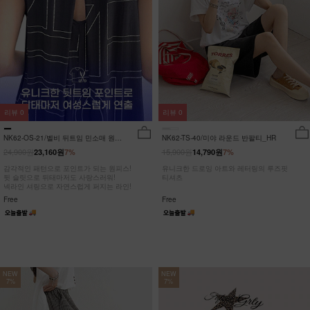
리뷰
0
리뷰
0
NK62-OS-21/벨비 뒤트임 민소매 원피
NK62-TS-40/미야 라운드 반팔티_HR
스_DY
24,900원
15,900원
23,160원
7%
14,790원
7%
감각적인 패턴으로 포인트가 되는 원피스!
유니크한 드로잉 아트와 레터링의 루즈핏
뒷 슬릿으로 뒤태마저도 사랑스러워!
티셔츠
넥라인 셔링으로 자연스럽게 퍼지는 라인!
Free
Free
NEW
NEW
7%
7%