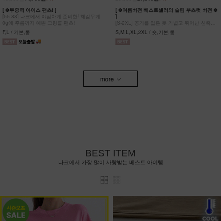
[ ❄️무중력 아이스 팬츠! ]
[ ❄️여름버전 베스트셀러의 슬림 부츠컷 버전 ❄️
[55-88] 나크에서 야심차게 준비한! 체감무게
]
0g에 주름까지 예쁜 크링클 팬츠!
[S-2XL] 공기를 입은 듯 가볍고 뛰어난 신축성
원단에 슬림함을 더한 부츠컷 팬츠!
F,L / 기본,롱
S,M,L,XL,2XL / 숏,기본,롱
more
BEST ITEM
나크에서 가장 많이 사랑받는 베스트 아이템