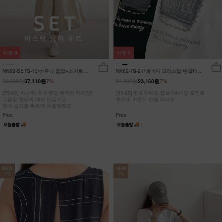
리뷰
0
리뷰
0
NK62-SETS-13/바루나 집업+스커트
NK62-TS-21/에너지 크리스탈 반팔티
세트_DY
_JY
39,900원
24,900원
37,110원
7%
23,160원
7%
[55-88] 바스락- 하루종일 쾌적한 터치감!
[55-99] 핸드메이드 캡보석&비딩 포인트
그물망 형태의 메쉬 안감으로
루즈핏 라운드 반팔 티셔츠
땀과 습기를 빠르게 배출해줘요
Free
Free
NEW
NEW
7%
7%