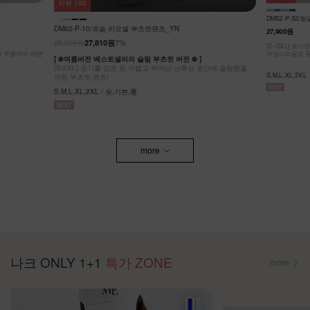
리뷰
64
KO62-P-05/
DM52-P-32/팅글 라이온셀 데님 스커트_DY
32,900원
27,900원
[ ❄️COOL MA
원단에 슬림함을
[55-99] 나
[S~2XL] 숏기장,기본기장 두가지 기장옵션! 캐주얼도,
팬츠! #NAK MA
여성스러움도 동시에 잡은 롱스커트에요~
F,L / 숏,롱
S,M,L,XL,2XL
more
나크 ONLY 1+1
특가 ZONE
more