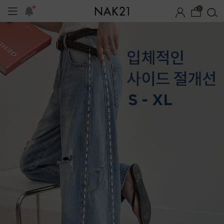
0
프
1+1 기획세트
자체제작
여름 잠옷
장마템 기획