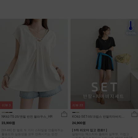
리뷰
3
리뷰
23
NK62-TS-25/엔릴 반전 블라우스_HR
KO62-SET-05/크립스 반팔치마바지세
트_HR
23,900원
24,900원
[55-88] 한 벌로 두 가지 스타일을 연출해주는
[ 5차 리오더 입고 완료!! ]
활용도와 실용성을 모두 만족시키는 반전
살랑이는 텍스처와 플레어 실루엣, 가볍고