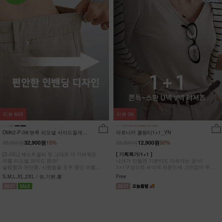
리뷰
605
리뷰
36
DM62-P-08/븐투 리오셀 사이드절개팬
아르니카 쿨링티1+1_YN
츠_YN
38,900원
25,800원
32,900원
15%
12,900원
50%
[S-2XL] 베스트셀러 핏 그대로 더 가벼워진
[ 기획특가/1+1 ]
여름 리오셀 와이드 팬츠!
나크가 만들면 기본티도 다르다는 공식!
슬림함과 편안함, 시원함을 모두 챙긴 여름
1+1구성으로 브이넥 라운드넥 고민없이 두장
완전정복 팬츠
다 챙겨가세요
S,M,L,XL,2XL / 숏,기본,롱
Free