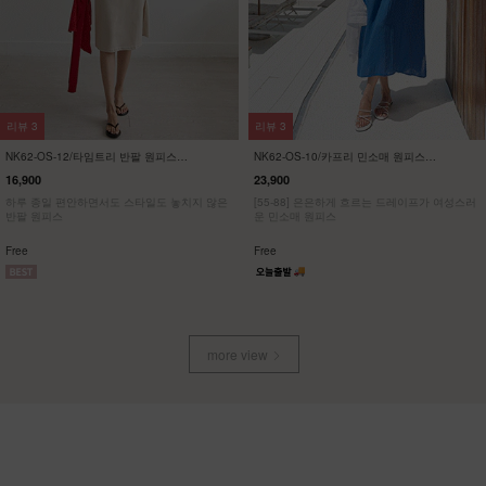
리뷰
57
리뷰
21
NK32-P-1/에이지 와이드 팬츠
KO22-T-12/배색 브이넥 스판티
23,900
19,900
13,900
42%
7,900
60%
[55~120] 여성스러운 스커트처럼, 맥시멈 와이
[ 한정수량 특가 ]
드핏 밴딩팬츠
[55~120] 유니크한 사이드브릿지 브이넥 스판
티셔츠
Free
M(~66),L(~88),XL(~100),1(~120)
more view