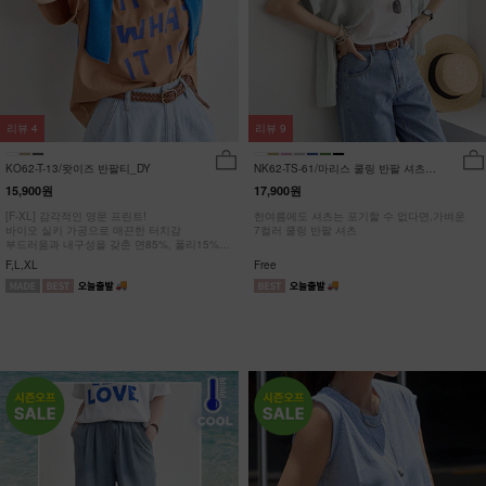
리뷰
4
리뷰
9
KO62-T-13/왓이즈 반팔티_DY
NK62-TS-61/마리스 쿨링 반팔 셔츠
_HR
15,900원
17,900원
[F-XL] 감각적인 영문 프린트!
한여름에도 셔츠는 포기할 수 없다면,가벼운
바이오 실키 가공으로 매끈한 터치감
7컬러 쿨링 반팔 셔츠
부드러움과 내구성을 갖춘 면85%, 폴리15%
#NAK MADE.
F,L,XL
Free