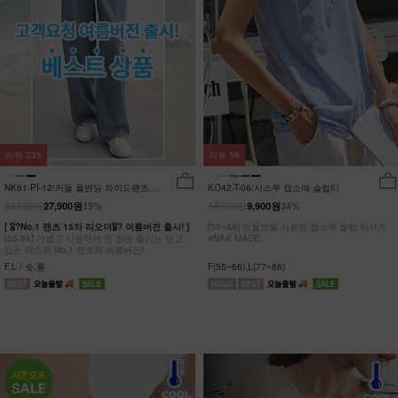
리뷰
235
리뷰
58
NK61-PI-12/커들 올밴딩 와이드팬츠
KO42-T-06/시스루 캡소매 슬럽티
_YN
32,900원
14,900원
27,900원
15%
9,900원
34%
[ 🎖?No.1 팬츠 15차 리오더🎖? 여름버전 출시! ]
[55~88] 보들보들 시원한 캡소매 슬럽 티셔츠
[55-88] 가볍고 시원하게 또 한번 즐기는 믿고
#NAK MADE.
입는 베스트 No.1 팬츠의 여름버전!
F,L / 숏,롱
F(55~66),L(77~88)