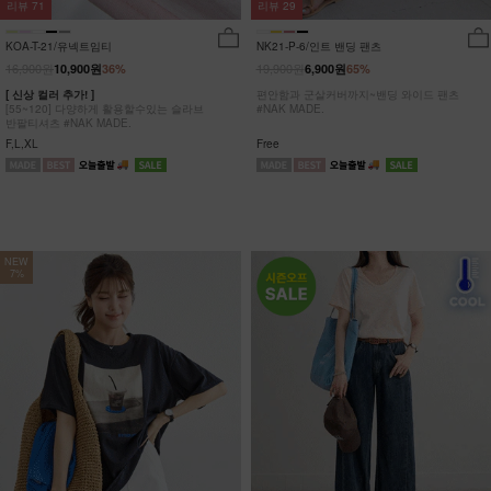
리뷰
29
리뷰
71
NK21-P-6/인트 밴딩 팬츠
KOA-T-21/유넥트임티
19,900원
16,900원
6,900원
65%
10,900원
36%
편안함과 군살커버까지~밴딩 와이드 팬츠
[ 신상 컬러 추가! ]
#NAK MADE.
[55~120] 다양하게 활용할수있는 슬라브
반팔티셔츠 #NAK MADE.
Free
F,L,XL
NEW
7%