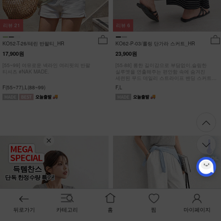
리뷰
21
리뷰
6
KO52-T-26/테린 반팔티_HR
KO62-P-03/롤링 단가라 스커트_HR
17,900원
23,900원
[55~99] 여유로운 넥라인 여리핏의 반팔
[55-88] 롱한 길이감으로 부담없이,슬림한
티셔츠 #NAK MADE.
실루엣을 연출해주는 편안함 속에 숨겨진
세련된 무드 데일리 스트라이프 밴딩 스커트
#NAK MADE.
F(55~77),L(88~99)
F,L
득템찬스
단독 한정수량 특가!
뒤로가기
카테고리
홈
찜
마이페이지