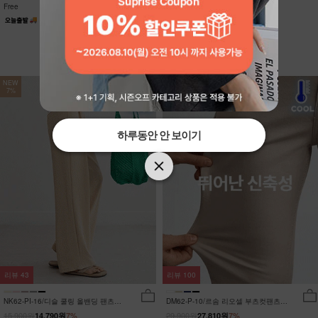
Free
Free
NEW
NEW
7%
7%
하루동안 안 보이기
하루동안 안 보이기
리뷰
43
리뷰
100
NK62-PI-16/디슬 쿨링 올밴딩 팬츠
DM62-P-10/르솜 리오셀 부츠컷팬츠
_YN
_YN
15,900원
29,900원
14,790원
7%
27,810원
7%