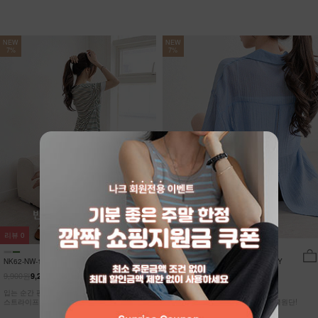
NEW
NEW
7%
7%
리뷰
0
리뷰
15
NK62-NW-11/유포니 반팔+반바지 홈웨
NK62-TS-32/일루민 뒤트임 셔츠_DY
어_HR
9,900원
21,900원
9,210원
7%
20,370원
7%
입는 순간 편안함이 달라지는 캡내장
[ 답답한ZERO! 시스루 원단! ]
스트라이프 홈웨어 SET
[55-99] 은은하게 반짝이는 고급링클원단!
자연스럽게 흐르는 핏!