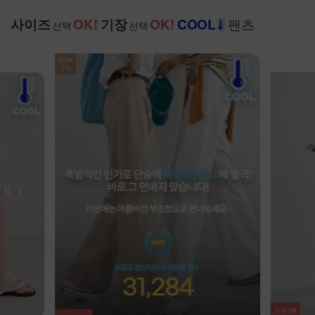
팬츠
사이즈
OK!
기장
OK!
COOL
선택
선택
리뷰
20