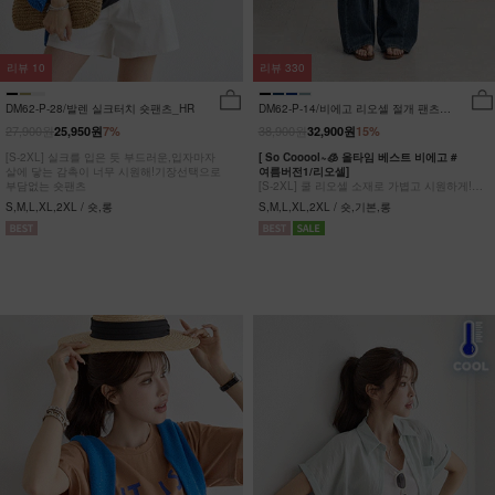
리뷰
10
리뷰
330
DM62-P-28/발렌 실크터치 숏팬츠_HR
DM62-P-14/비에고 리오셀 절개 팬츠
_HR
27,900원
38,900원
25,950원
7%
32,900원
15%
[S-2XL] 실크를 입은 듯 부드러운,입자마자
[ So Cooool~🧊 올타임 베스트 비에고 #
살에 닿는 감촉이 너무 시원해!기장선택으로
여름버전1/리오셀]
부담없는 숏팬츠
[S-2XL] 쿨 리오셀 소재로 가볍고 시원하게!
사이드 절개 쿨링 데님팬츠
S,M,L,XL,2XL / 숏,롱
S,M,L,XL,2XL / 숏,기본,롱