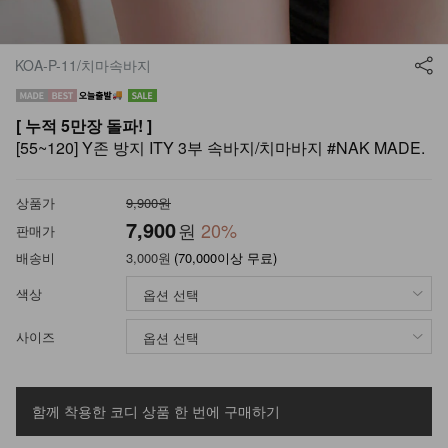
KOA-P-11/치마속바지
[ 누적 5만장 돌파! ]
[55~120] Y존 방지 ITY 3부 속바지/치마바지 #NAK MADE.
상품가
9,900원
7,900
원
20
%
판매가
배송비
3,000원
(70,000이상 무료)
색상
사이즈
함께 착용한 코디 상품
한 번에 구매하기