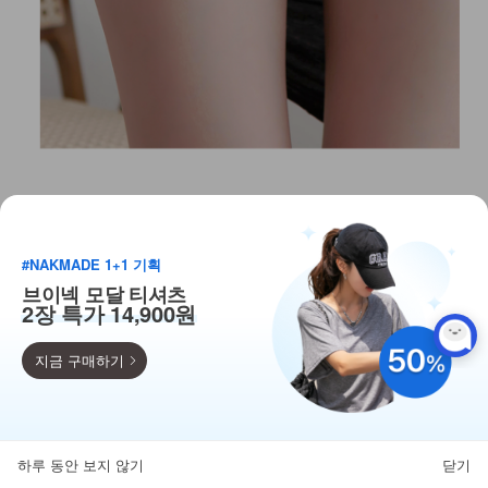
#NAKMADE 1+1 기획
브이넥 모달 티셔츠
2장 특가 14,900원
지금 구매하기
득템찬스
단독 한정수량 특가!
하루 동안 보지 않기
닫기
뒤로가기
카테고리
홈
찜
마이페이지