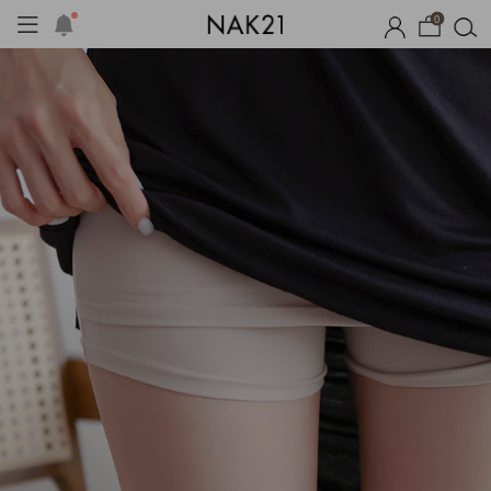
0
기획세트
자체제작
여름 잠옷
장마템 기획전
오늘출