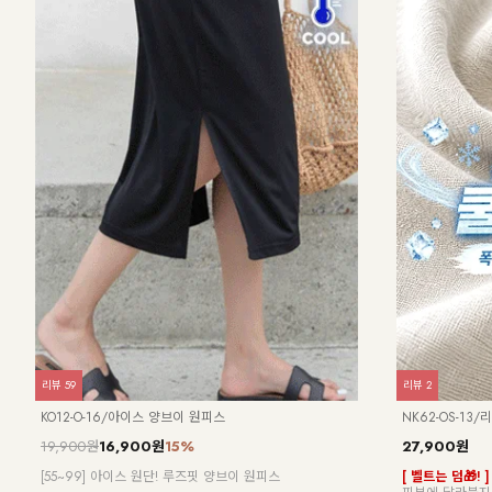
리뷰
16
리뷰
94
NK62-TS-46/셀라 반오픈 반팔 후드 셔츠_HR
DM61-P-35
24,900원
29,900원
[55-120] 셔츠의 깔끔함과 후드의 캐주얼함을 동시에 담
[🎉주문폭주!🎉]