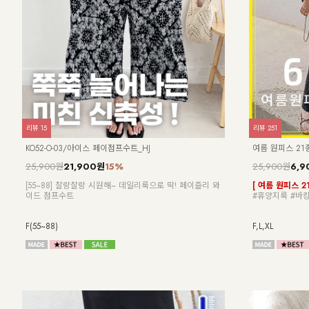
리뷰
8
리뷰
5
KO32-T-01/파리 호일프린팅 반팔티
KO62-T-20/
23,900원
5,900원
75%
19,900원
[ 한정수량 특가 ]
민소매
[55-100] 가
[55~120] 유니크한 골드 프린팅!! 반팔티/박시핏
피부에 달라붙지
착용과 동시에 
F(55~77),L(88~100),XL(110~120)
F,L