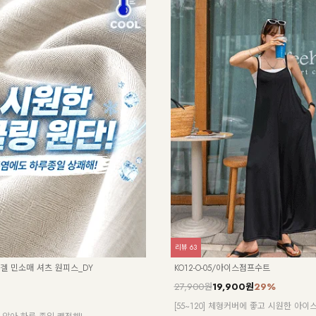
리뷰
7
/에어리실크 스판 부츠컷팬츠_DY
NK62-TS-8/링고 페이즐리 반팔티_DY
17,900원
[55-88] 시선을 사로잡는 페이즐리 패턴!