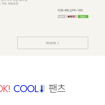
처럼 가볍고 부드러워!
활동성이 높은 옆트임 디자인과 언밸런스
 더해 완벽한 착용감!
여리여리한 실루엣의 드롭숄더!
/ 숏,롱
Free
more
OK!
COOL
팬츠