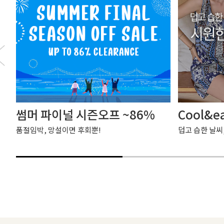
썸머 파이널 시즌오프 ~86%
Cool&e
품절임박, 망설이면 후회뿐!
덥고 습한 날씨