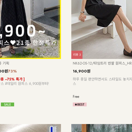
리뷰
57
NK32-P-1/에이지 와이드 팬츠
위겟 박스반팔티_DY
23,900원
13,900원
42%
[55~120] 여성스러운 스커트처럼, 맥시
볍고 시원한 원단은 물론
팬츠
 않아 하루종일 쾌적해!
자동 체형보정!
Free