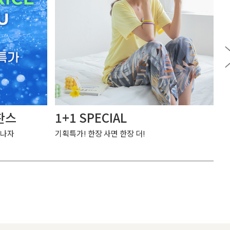
찬스
1+1 SPECIAL
여
만나자
기획특가! 한장 사면 한장 더!
가