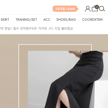
0
1초가입 +3000
SKIRT
TRANING/SET
ACC
SHOES/BAG
COORDIITEM
장마 한달!! 필수 장마템☔
#앗! 차가워 -5℃ 리얼 쿨링템🧊