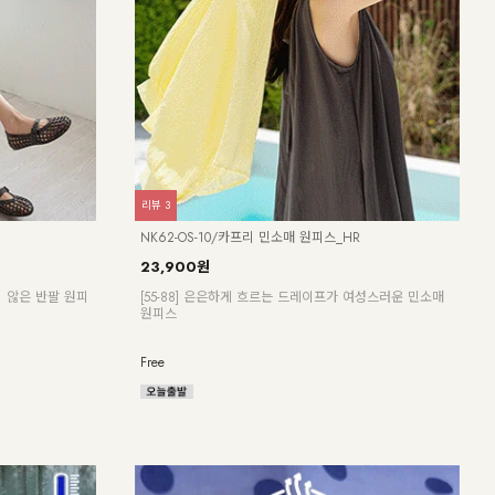
리뷰
21
리뷰
2
KO22-T-12/배색 브이넥 스판티
KO6
19,900원
7,900원
60%
25,
멈 와이드핏 밴딩
[ 한정수량 특가 ]
[55
[55~120] 유니크한 사이드브릿지 브이넥 스판티셔츠
드 
M(~66),L(~88),XL(~100),1(~120)
F,L