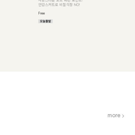
 기장!
여리핏부터 빅사이즈까지
[55
몸매 리셋 드로우 호피 원피스
Free
F,L
more