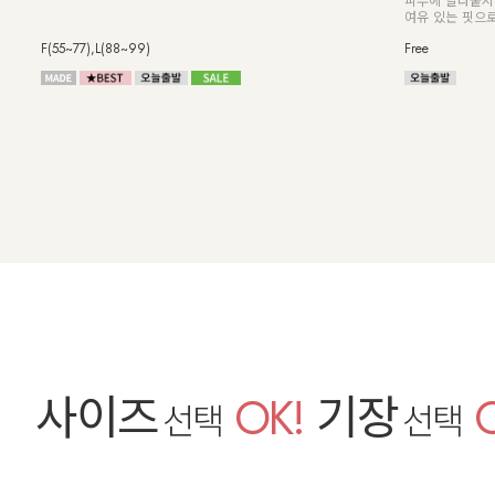
아낸 반팔 후드 셔츠
[S-2XL] 실크
쫀쫀한 스판까지
Free
S,M,L,XL,2XL 
사이즈
OK!
기장
선택
선택