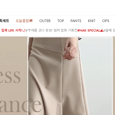
기획세트
오늘출발🚚
OUTER
TOP
PANTS
KNIT
OPS
집콕 LIFE 시작!🌙
#🌴여름 코디 완성! 썸머 잡화 기획전
#NAK SPECIAL🌊
#올해 