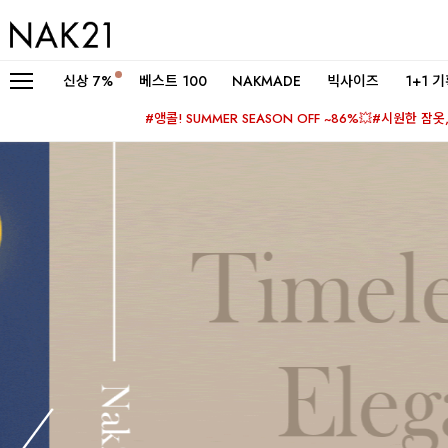
신상
7%
베스트 100
NAKMADE
빅사이즈
1+1 
#앵콜! SUMMER SEASON OFF ~86%💥
#시원한 잠옷, 