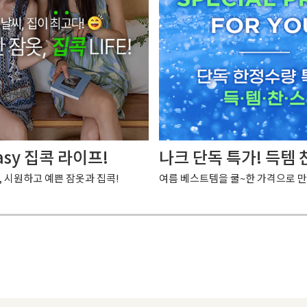
asy 집콕 라이프!
나크 단독 특가! 득템 
, 시원하고 예쁜 잠옷과 집콕!
여름 베스트템을 쿨~한 가격으로 