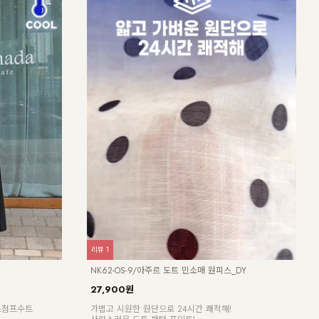
리뷰
2
리뷰
1
NK62-OS-6/드로우 호피 원피스_DY
NK2
23,900원
37,
[ 55~120 올사이즈 프리패스 ]
[ 빅