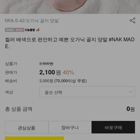
NKA-S-42/오가닉 골지 양말
컬러 배색으로 편안하고 예쁜 오가닉 골지 양말 #NAK MAD
E.
상품가
3,500원
2,100
원
40
%
판매가
배송비
3,000원
(70,000이상 무료)
색상
0
총 상품 금액
원
장바구니
바로구매
관심상품