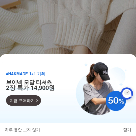
#NAKMADE 1+1 기획
브이넥 모달 티셔츠
2장 특가 14,900원
지금 구매하기
득템찬스
단독 한정수량 특가!
하루 동안 보지 않기
닫기
뒤로가기
카테고리
홈
찜
마이페이지