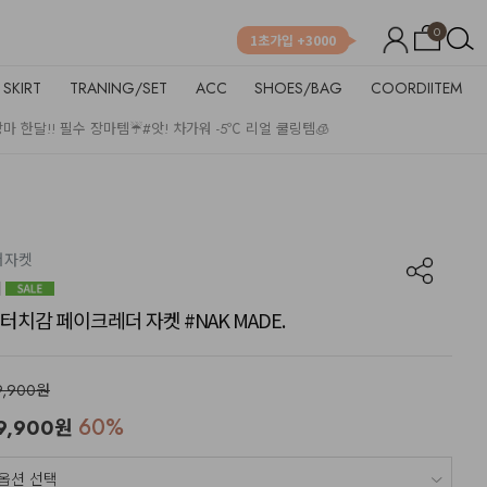
0
1초가입 +3000
SKIRT
TRANING/SET
ACC
SHOES/BAG
COORDIITEM
장마 한달!! 필수 장마템☔
#앗! 차가워 -5℃ 리얼 쿨링템🧊
이더자켓
치감 페이크레더 자켓 #NAK MADE.
9,900원
60
%
9,900
원