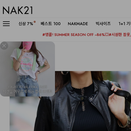
신상
7%
베스트 100
NAKMADE
빅사이즈
1+1 
#앵콜! SUMMER SEASON OFF ~86%💥
#시원한 잠옷, 