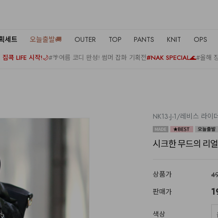
기획세트
오늘출발🚚
OUTER
TOP
PANTS
KNIT
OPS
집콕 LIFE 시작!🌙
#🌴여름 코디 완성! 썸머 잡화 기획전
#NAK SPECIAL🌊
#올해 
NK13-J-1/레비스 라
시크한 무드의 리얼터
상품가
4
1
판매가
색상