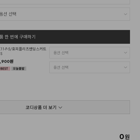
품 한 번에 구매하기
K11-P-5/호피플리츠밴딩스커트
HS
8,900원
코디상품 더 보기
0
원