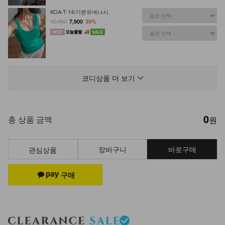
KOA-T-14/기본유넥나시
12,900
7,900
39%
KO31-P-01/위드나크 카고 트레이닝
팬츠
코디상품 더 보기
27,900
15,900
43%
0
DM32-P-10/쿠모 데미지 데님 반바지
총 상품 금액
원
32,900
장바구니
바로구매
관심상품
DM23-AC-14/링귀걸이 4종 세트
14,900
DM32-AC-01/미켈란 비드체인 목걸