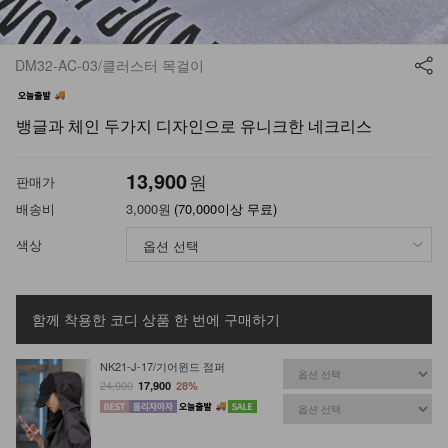
DM32-AC-03/클러스터 목걸이
뱅글과 체인 두가지 디자인으로 유니크한 네크리스
13,900
원
판매가
배송비
3,000원
(70,000이상 무료)
색상
함께 착용한 코디 상품
한 번에 구매하기
NK21-J-17/기어윈드 점퍼
24,900
17,900
28%