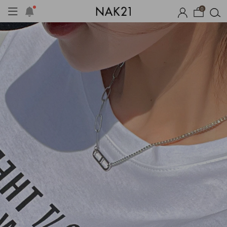
0
체제작
여름 잠옷
장마템 기획전
오늘출발
시즌오