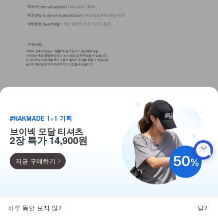
#NAKMADE 1+1 기획
브이넥 모달 티셔츠
2장 특가 14,900원
지금 구매하기
득템찬스
상품 문의
단독 한정수량 특가!
문의 진행 시 상품코드를 알려주시면 더욱 빠른 안내를 받으실 수 있습니
다.
하루 동안 보지 않기
닫기
뒤로가기
카테고리
홈
찜
마이페이지
상품코드
DM32-AC-03/클러스터 목걸이