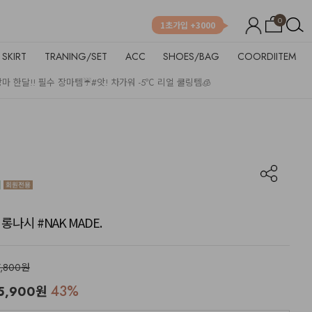
0
1초가입 +3000
SKIRT
TRANING/SET
ACC
SHOES/BAG
COORDIITEM
장마 한달!! 필수 장마템☔
#앗! 차가워 -5℃ 리얼 쿨링템🧊
 롱나시 #NAK MADE.
7,800원
43
%
5,900
원