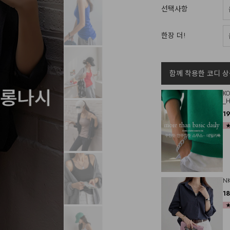
선택사항
한장 더!
함께 착용한 코디 상
K
_H
1
N
1