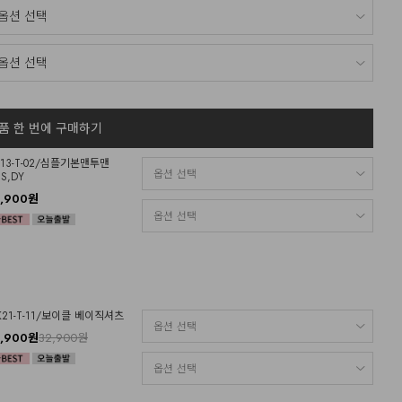
품 한 번에 구매하기
O13-T-02/심플기본맨투맨
S,DY
9,900원
K21-T-11/보이클 베이직셔츠
8,900원
32,900원