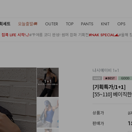
기획세트
오늘출발🚚
OUTER
TOP
PANTS
KNIT
OPS
집콕 LIFE 시작!🌙
#🌴여름 코디 완성! 썸머 잡화 기획전
#NAK SPECIAL🌊
#올해 
나시에이비 1+1
[기획특가/1+1]
[55~110] 베이직한
상품가
2
1
판매가