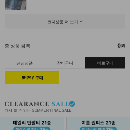
DM21-AC-06/포피 빅 선글라스
14,900
코디상품 더 보기
0
NK61-TS-11/블루밍 벌룬 블라우스
총 상품 금액
원
_YN
17,900
장바구니
바로구매
관심상품
NK61-PI-9/재뉴 사이드 절개 팬츠
_DY
24,900
19,900
20%
DM61-BG-01/랄라 데일리 모던 숄더
백_HR
다시 볼 수 없는 SUMMER FINAL SALE
26,900