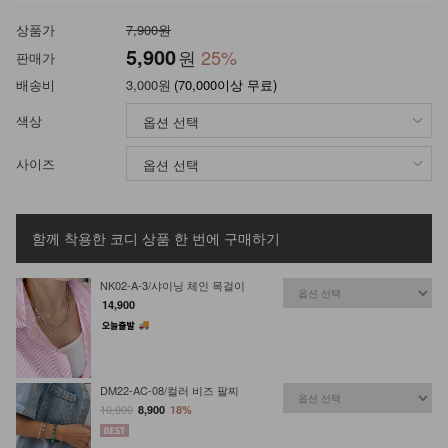
상품가
7,900원
5,900
원
25
%
판매가
배송비
3,000원
(70,000이상 무료)
색상
사이즈
함께 착용한 코디 상품
한 번에 구매하기
NK02-A-3/샤이닝 체인 목걸이
14,900
DM22-AC-08/컬러 비즈 팔찌
10,900
8,900
18%