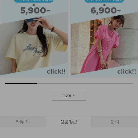
NK02-A-10/슬림브이 목걸이_DY
9,900
DM23-AC-10/클립 체인 팔찌
12,900
NKA52-AI-1/모던 라인 포인트 반지
_HJ
7,900
more
리뷰
71
상품정보
문의