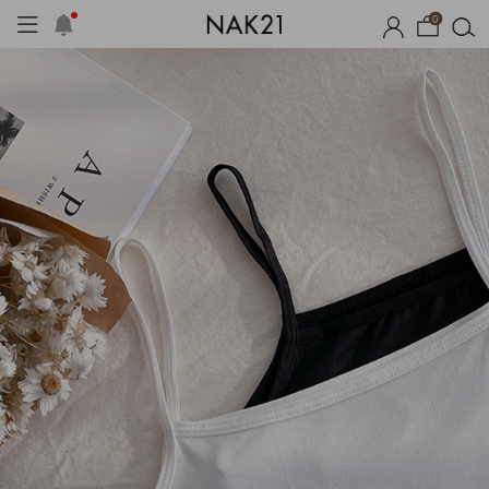
0
체제작
여름 잠옷
장마템 기획전
오늘출발
시즌오