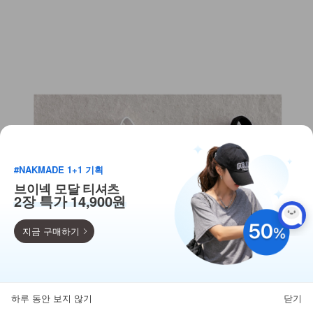
#NAKMADE 1+1 기획
브이넥 모달 티셔츠
2장 특가 14,900원
지금 구매하기
득템찬스
단독 한정수량 특가!
하루 동안 보지 않기
닫기
뒤로가기
카테고리
홈
찜
마이페이지