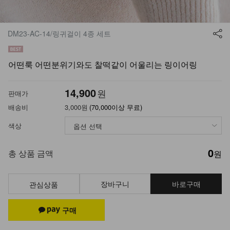
DM23-AC-14/링귀걸이 4종 세트
어떤룩 어떤분위기와도 찰떡같이 어울리는 링이어링
14,900
원
판매가
배송비
3,000원
(70,000이상 무료)
색상
0
총 상품 금액
원
장바구니
바로구매
관심상품