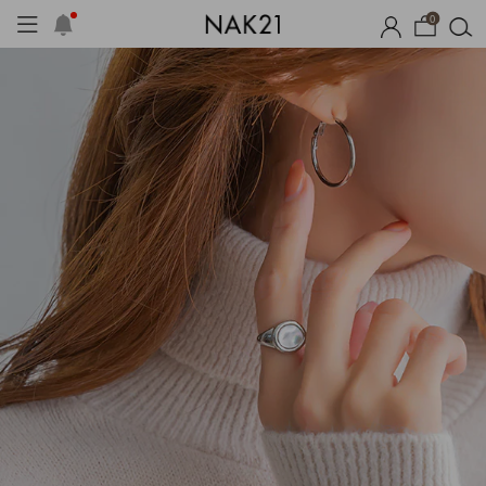
0
옷
장마템 기획전
오늘출발
시즌오프
1+1 기획세