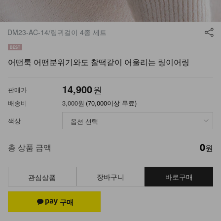
DM23-AC-14/링귀걸이 4종 세트
어떤룩 어떤분위기와도 찰떡같이 어울리는 링이어링
14,900
원
판매가
배송비
3,000원
(70,000이상 무료)
색상
0
총 상품 금액
원
장바구니
바로구매
관심상품