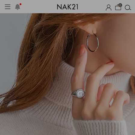
0
 기획세트
자체제작
여름 잠옷
장마템 기획전
오늘