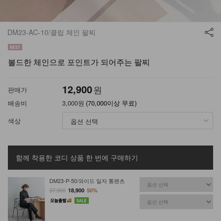
DM23-AC-10/클립 체인 팔찌
볼드한 체인으로 포인트가 되어주는 팔찌
12,900
원
판매가
배송비
3,000원
(70,000이상 무료)
색상
함께 착용한 코디 상품
한 번에 구매하기
DM23-P-50/와이드 일자 통팬츠
37,900
18,900
50%