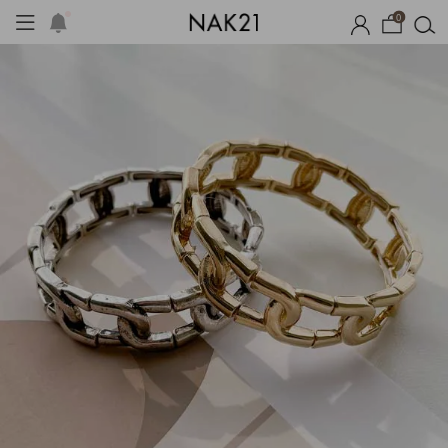
0
기획세트
자체제작
여름 잠옷
장마템 기획전
오늘출