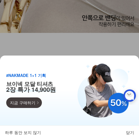
#NAKMADE 1+1 기획
브이넥 모달 티셔츠
2장 특가 14,900원
지금 구매하기
득템찬스
단독 한정수량 특가!
하루 동안 보지 않기
닫기
뒤로가기
카테고리
홈
찜
마이페이지