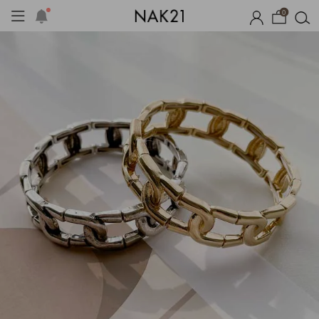
0
자체제작
여름 잠옷
장마템 기획전
오늘출발
시