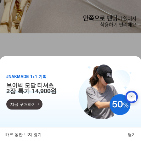
#NAKMADE 1+1 기획
브이넥 모달 티셔츠
2장 특가 14,900원
지금 구매하기
득템찬스
단독 한정수량 특가!
하루 동안 보지 않기
닫기
뒤로가기
카테고리
홈
찜
마이페이지