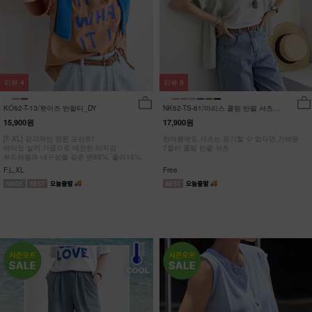
리뷰
4
리뷰
9
KO62-T-13/왓이즈 반팔티_DY
NK62-TS-61/마리스 쿨링 반팔 셔츠
_HR
15,900원
17,900원
[F-XL] 감각적인 영문 프린트!
한여름에도 셔츠는 포기할 수 없다면,가벼운
바이오 실키 가공으로 매끈한 터치감
7컬러 쿨링 반팔 셔츠
부드러움과 내구성을 갖춘 면85%, 폴리15%
#NAK MADE.
F,L,XL
Free