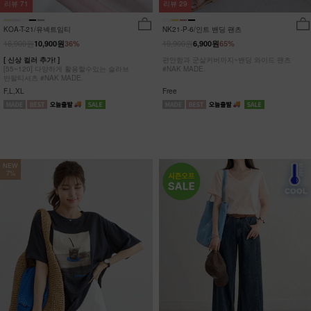
리뷰
29
리뷰
71
NK21-P-6/인트 밴딩 팬츠
KOA-T-21/유넥트임티
19,900원
16,900원
6,900원
65%
10,900원
36%
편안함과 군살커버까지~밴딩 와이드 팬츠
[ 신상 컬러 추가! ]
#NAK MADE.
[55~120] 다양하게 활용할수있는 슬라브
반팔티셔츠 #NAK MADE.
Free
F,L,XL
NEW
7%