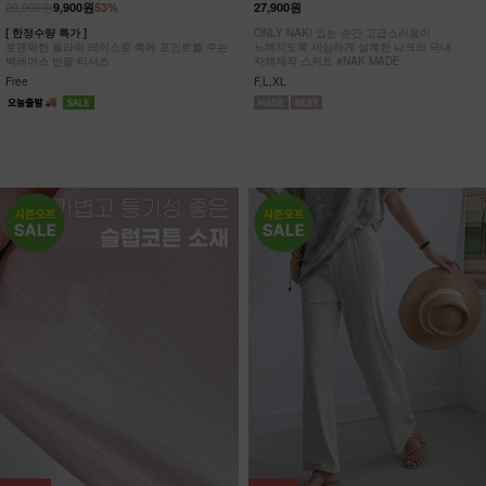
20,900원
9,900원
53%
27,900원
[ 한정수량 특가 ]
ONLY NAK! 입는 순간 고급스러움이
로맨틱한 플라워 레이스로 룩에 포인트를 주는
느껴지도록 세심하게 설계한 나크의 국내
백레이스 반팔 티셔츠
자체제작 스커트 #NAK MADE.
Free
F,L,XL