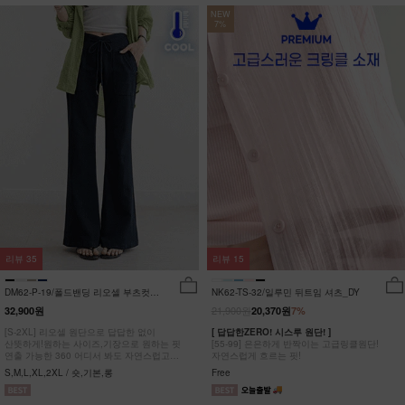
NEW
7%
리뷰
35
리뷰
15
DM62-P-19/폴드밴딩 리오셀 부츠컷팬
NK62-TS-32/일루민 뒤트임 셔츠_DY
츠_HR
21,900원
32,900원
20,370원
7%
[S-2XL] 리오셀 원단으로 답답한 없이
[ 답답한ZERO! 시스루 원단! ]
산뜻하게!원하는 사이즈,기장으로 원하는 핏
[55-99] 은은하게 반짝이는 고급링클원단!
연출 가능한 360 어디서 봐도 자연스럽고
자연스럽게 흐르는 핏!
균형잡힌 부츠컷 팬츠
S,M,L,XL,2XL / 숏,기본,롱
Free