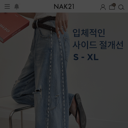
0
프
1+1 기획세트
자체제작
여름 잠옷
장마템 기획