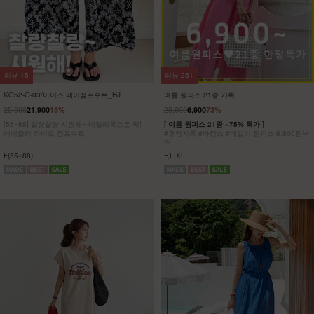
리뷰
8
리뷰
5
KO32-T-01/파리 호일프린팅 반팔티
KO62-T-20/위겟 박스반팔티_DY
23,900
5,900
75%
19,900
[ 한정수량 특가 ]
[55-100] 가볍고 시원한 원단은 물론
[55~120] 유니크한 골드 프린팅!! 반팔티/박시
피부에 달라붙지 않아 하루종일 쾌적해!
핏
착용과 동시에 자동 체형보정!
F(55~77),L(88~100),XL(110~120)
F,L