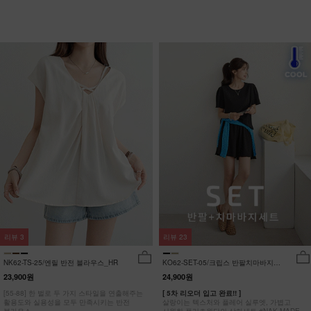
리뷰
3
리뷰
23
NK62-TS-25/엔릴 반전 블라우스_HR
KO62-SET-05/크립스 반팔치마바지세
트_HR
23,900원
24,900원
[55-88] 한 벌로 두 가지 스타일을 연출해주는
[ 5차 리오더 입고 완료!! ]
활용도와 실용성을 모두 만족시키는 반전
살랑이는 텍스처와 플레어 실루엣, 가볍고