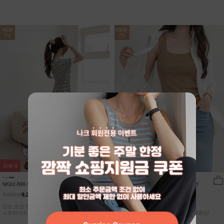
NEW
NEW
7%
7%
리뷰
0
리뷰
15
NK62-NW-11/유포니 반팔+반바지 홈웨
NK62-TS-32/일루민 뒤트임 셔츠_DY
어_HR
9,900원
21,900원
9,210원
7%
20,370원
7%
입는 순간 편안함이 달라지는 캡내장
[ 답답한ZERO! 시스루 원단! ]
스트라이프 홈웨어 SET
[55-99] 은은하게 반짝이는 고급링클원단!
자연스럽게 흐르는 핏!