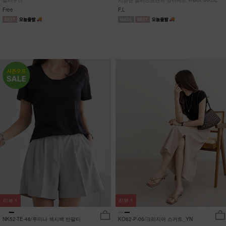
블라우스
시원한 플리츠원단의 상하세트 #NAK MADE.
Free
F,L
리뷰
1
리뷰
1
NK52-TE-46/루미나 섹시백 반팔티
KO62-P-06/크리지아 스커트_YN