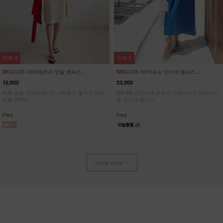
리뷰
57
리뷰
21
NK32-P-1/에이지 와이드 팬츠
KO22-T-12/배색 브이넥 스판티
23,900
19,900
13,900
42%
7,900
60%
[55~120] 여성스러운 스커트처럼, 맥시멈 와이
[ 한정수량 특가 ]
드핏 밴딩팬츠
[55~120] 유니크한 사이드브릿지 브이넥 스판
티셔츠
Free
M(~66),L(~88),XL(~100),1(~120)
more view