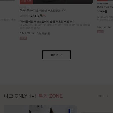
리뷰
64
KO62-P-05/
DM52-P-32/팅글 라이온셀 데님 스커트_DY
32,900원
27,900원
[ ❄️COOL MA
원단에 슬림함을
[55-99] 나
[S~2XL] 숏기장,기본기장 두가지 기장옵션! 캐주얼도,
팬츠! #NAK MA
여성스러움도 동시에 잡은 롱스커트에요~
F,L / 숏,롱
S,M,L,XL,2XL
more
나크 ONLY 1+1
특가 ZONE
more