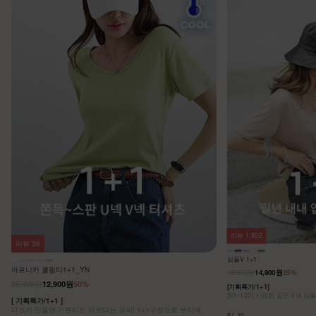
리뷰
1,902
리뷰
36
심플V 1+1
아르니카 쿨링티1+1_YN
19,900원
14,900원
25%
25,800원
12,900원
50%
[기획특가/1+1]
[55~120] 시원한 깊은 V넥 심
[ 기획특가/1+1 ]
나크가 만들면 기본티도 다르다는 공식! 1+1구성으로 브이넥
F,L,XL