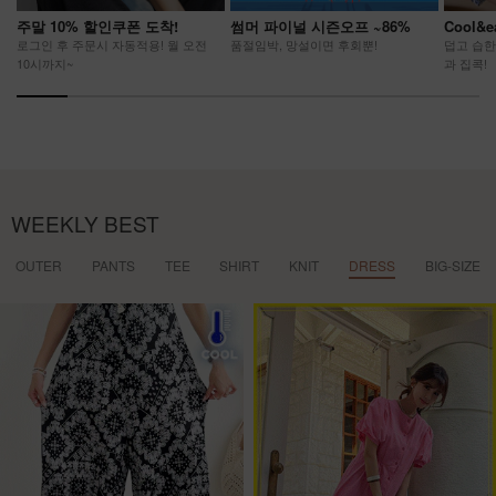
주말 10% 할인쿠폰 도착!
썸머 파이널 시즌오프 ~86%
Cool&
로그인 후 주문시 자동적용! 월 오전
품절임박, 망설이면 후회뿐!
덥고 습한
10시까지~
과 집콕!
WEEKLY BEST
OUTER
PANTS
TEE
SHIRT
KNIT
DRESS
BIG-SIZE