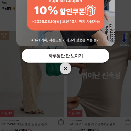
Free
Free
NEW
NEW
7%
7%
하루동안 안 보이기
하루동안 안 보이기
리뷰
43
리뷰
100
NK62-PI-16/디슬 쿨링 올밴딩 팬츠
DM62-P-10/르솜 리오셀 부츠컷팬츠
_YN
_YN
15,900원
29,900원
14,790원
7%
27,810원
7%