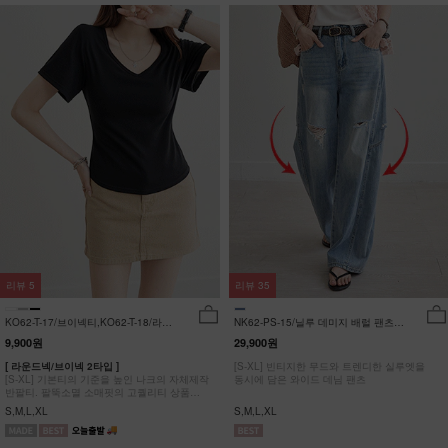
리뷰
5
리뷰
35
KO62-T-17/브이넥티,KO62-T-18/라운
NK62-PS-15/닐루 데미지 배럴 팬츠
드티_YN
_HR
9,900원
29,900원
[ 라운드넥/브이넥 2타입 ]
[S-XL] 빈티지한 무드와 트렌디한 실루엣을
[S-XL] 기본티의 기준을 높인 나크의 자체제작
동시에 담은 와이드 데님 팬츠
반팔티. 팔뚝소멸 소매핏의 고퀄리티 상품
#NAK MADE.
S,M,L,XL
S,M,L,XL