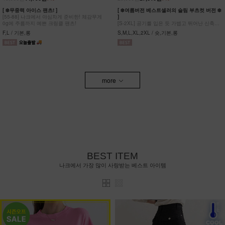
[ ❄️무중력 아이스 팬츠! ]
[ ❄️여름버전 베스트셀러의 슬림 부츠컷 버전 ❄️
[55-88] 나크에서 야심차게 준비한! 체감무게
]
0g에 주름까지 예쁜 크링클 팬츠!
[S-2XL] 공기를 입은 듯 가볍고 뛰어난 신축성
원단에 슬림함을 더한 부츠컷 팬츠!
F,L / 기본,롱
S,M,L,XL,2XL / 숏,기본,롱
more
BEST ITEM
나크에서 가장 많이 사랑받는 베스트 아이템