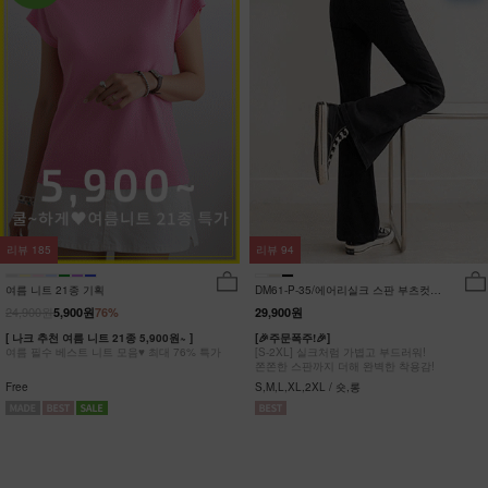
리뷰
185
리뷰
94
여름 니트 21종 기획
DM61-P-35/에어리실크 스판 부츠컷팬
츠_DY
24,900원
5,900원
76%
29,900원
[ 나크 추천 여름 니트 21종 5,900원~ ]
[🎉주문폭주!🎉]
여름 필수 베스트 니트 모음♥ 최대 76% 특가
[S-2XL] 실크처럼 가볍고 부드러워!
쫀쫀한 스판까지 더해 완벽한 착용감!
Free
S,M,L,XL,2XL / 숏,롱