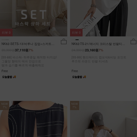
리뷰
0
리뷰
0
NK62-SETS-13/바루나 집업+스커트
NK62-TS-21/에너지 크리스탈 반팔티
세트_DY
_JY
39,900원
24,900원
37,110원
7%
23,160원
7%
[55-88] 바스락- 하루종일 쾌적한 터치감!
[55-99] 핸드메이드 캡보석&비딩 포인트
그물망 형태의 메쉬 안감으로
루즈핏 라운드 반팔 티셔츠
땀과 습기를 빠르게 배출해줘요
Free
Free
NEW
NEW
7%
7%