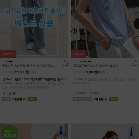
리뷰
235
리뷰
58
NK61-PI-12/커들 올밴딩 와이드팬츠
KO42-T-06/시스루 캡소매 슬럽티
_YN
32,900원
14,900원
27,900원
15%
9,900원
34%
[ 🎖?No.1 팬츠 15차 리오더🎖? 여름버전 출시! ]
[55~88] 보들보들 시원한 캡소매 슬럽 티셔츠
[55-88] 가볍고 시원하게 또 한번 즐기는 믿고
#NAK MADE.
입는 베스트 No.1 팬츠의 여름버전!
F,L / 숏,롱
F(55~66),L(77~88)