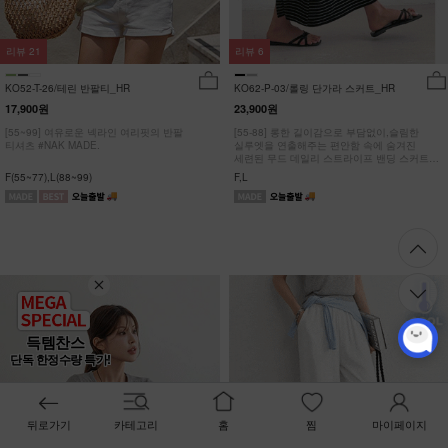
리뷰
21
리뷰
6
KO52-T-26/테린 반팔티_HR
KO62-P-03/롤링 단가라 스커트_HR
17,900원
23,900원
[55~99] 여유로운 넥라인 여리핏의 반팔
[55-88] 롱한 길이감으로 부담없이,슬림한
티셔츠 #NAK MADE.
실루엣을 연출해주는 편안함 속에 숨겨진
세련된 무드 데일리 스트라이프 밴딩 스커트
#NAK MADE.
F(55~77),L(88~99)
F,L
득템찬스
단독 한정수량 특가!
뒤로가기
카테고리
홈
찜
마이페이지