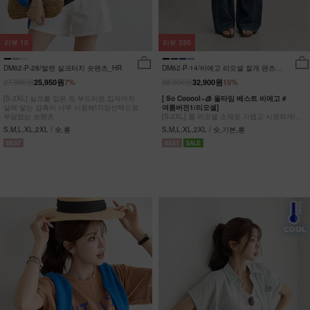
리뷰
10
리뷰
330
DM62-P-28/발렌 실크터치 숏팬츠_HR
DM62-P-14/비에고 리오셀 절개 팬츠
_HR
27,900원
38,900원
25,950원
7%
32,900원
15%
[S-2XL] 실크를 입은 듯 부드러운,입자마자
[ So Cooool~🧊 올타임 베스트 비에고 #
살에 닿는 감촉이 너무 시원해!기장선택으로
여름버전1/리오셀]
부담없는 숏팬츠
[S-2XL] 쿨 리오셀 소재로 가볍고 시원하게!
사이드 절개 쿨링 데님팬츠
S,M,L,XL,2XL / 숏,롱
S,M,L,XL,2XL / 숏,기본,롱