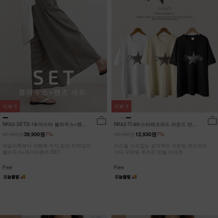
리뷰
0
리뷰
0
NK62-SETS-18/아스타 블라우스+팬츠
NK62-TI-89/스타레오파드 라운드 반팔
세트_HR
티_JY
42,900원
13,900원
39,900원
7%
12,930원
7%
데일리룩부터 여행룩 까지,린넨 터치감의
시선을 사로잡는 감각적인 프린팅 레오파드
블라우스+와이드팬츠 SET
스타 프린팅 루즈핏 반팔 티셔츠
Free
Free