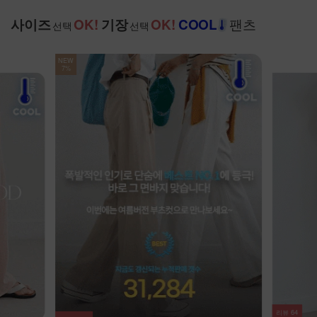
팬츠
사이즈
OK!
기장
OK!
COOL
선택
선택
리뷰
20