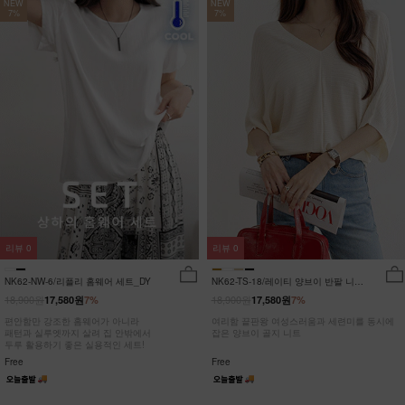
NEW
NEW
7%
7%
리뷰
0
리뷰
0
NK62-NW-6/리플리 홈웨어 세트_DY
NK62-TS-18/레이티 양브이 반팔 니트
_HR
18,900원
18,900원
17,580원
7%
17,580원
7%
편안함만 강조한 홈웨어가 아니라
여리함 끝판왕 여성스러움과 세련미를 동시에
패턴과 실루엣까지 살려 집 안밖에서
잡은 양브이 골지 니트
두루 활용하기 좋은 실용적인 세트!
Free
Free