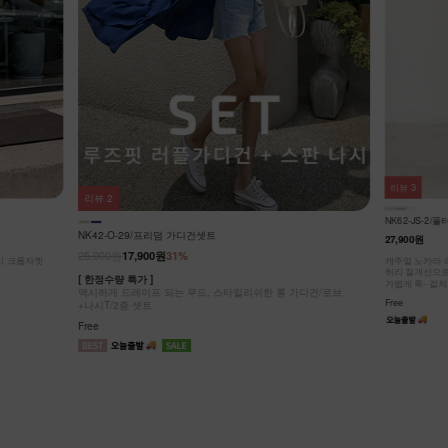
리뷰
3
리뷰
3
NK42-J-5/차
NK62-JS-2/폴터 스텐드 데님 베스트_DY
25,900원
19,9
27,900원
[ 한정수량 특가 
가디건/로브
시원하게 스타일
캐주얼 노카라 라운드넥 디자인!
허리 절개선으로 부해 보임 없이 슬림한 실루엣!
Free
가볍게 툭- 걸쳐도 룩에 포인트!
Free