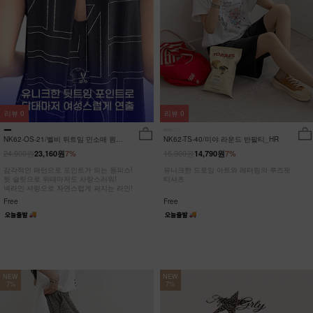
리뷰
0
리뷰
0
NK62-OS-21/벨비 뒤트임 민소매 원피
NK62-TS-40/미야 라운드 반팔티_HR
스_DY
24,900원
15,900원
23,160원
7%
14,790원
7%
감각적인 패턴으로 포인트가 되는 원피스!
유니크한 드로잉 아트와 레터링의 루즈핏
뒷 슬릿으로 뒤태마저도 사랑스러워!
티셔츠
넥라인 셔링으로 자연스럽게 퍼지는 라인!
Free
Free
NEW
NEW
7%
7%