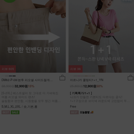
리뷰
605
리뷰
36
DM62-P-08/븐투 리오셀 사이드절개팬
아르니카 쿨링티1+1_YN
츠_YN
38,900원
25,800원
32,900원
15%
12,900원
50%
[S-2XL] 베스트셀러 핏 그대로 더 가벼워진
[ 기획특가/1+1 ]
여름 리오셀 와이드 팬츠!
나크가 만들면 기본티도 다르다는 공식!
슬림함과 편안함, 시원함을 모두 챙긴 여름
1+1구성으로 브이넥 라운드넥 고민없이 두장
완전정복 팬츠
다 챙겨가세요
S,M,L,XL,2XL / 숏,기본,롱
Free