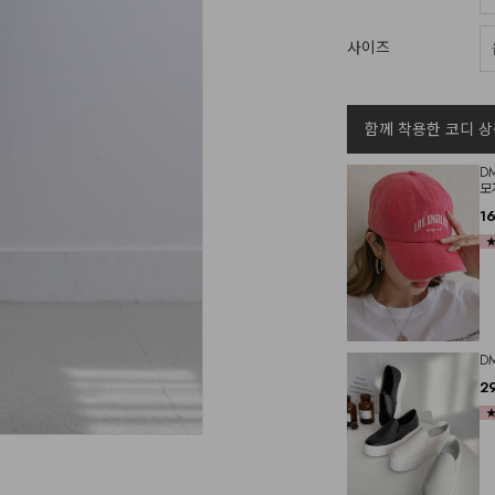
사이즈
함께 착용한 코디 상
D
모
1
D
2