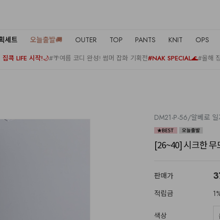
기획세트
오늘출발🚚
OUTER
TOP
PANTS
KNIT
OPS
집콕 LIFE 시작!🌙
#🌴여름 코디 완성! 썸머 잡화 기획전
#NAK SPECIAL🌊
#올해 
DM21-P-56/알베로 
[26~40] 시크한
3
판매가
적립금
1
색상