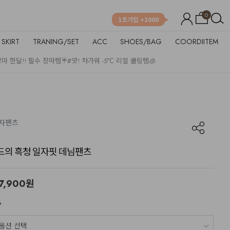
0
1초가입 +3000
SKIRT
TRANING/SET
ACC
SHOES/BAG
COORDIITEM
장마 한달!! 필수 장마템☔
#앗! 차가워 -5℃ 리얼 쿨링템🧊
일자팬츠
 무드의 흑청 일자핏 데님팬츠
7,900
원
%