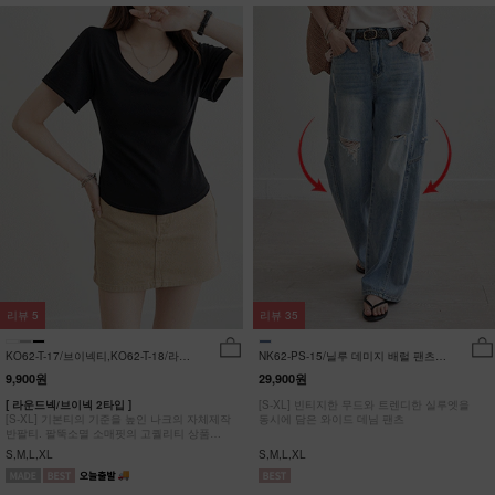
리뷰
5
리뷰
35
KO62-T-17/브이넥티,KO62-T-18/라운
NK62-PS-15/닐루 데미지 배럴 팬츠
드티_YN
_HR
9,900원
29,900원
[ 라운드넥/브이넥 2타입 ]
[S-XL] 빈티지한 무드와 트렌디한 실루엣을
[S-XL] 기본티의 기준을 높인 나크의 자체제작
동시에 담은 와이드 데님 팬츠
반팔티. 팔뚝소멸 소매핏의 고퀄리티 상품
#NAK MADE.
S,M,L,XL
S,M,L,XL