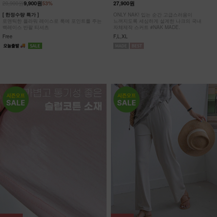
20,900원
9,900원
53%
27,900원
[ 한정수량 특가 ]
ONLY NAK! 입는 순간 고급스러움이
로맨틱한 플라워 레이스로 룩에 포인트를 주는
느껴지도록 세심하게 설계한 나크의 국내
백레이스 반팔 티셔츠
자체제작 스커트 #NAK MADE.
Free
F,L,XL