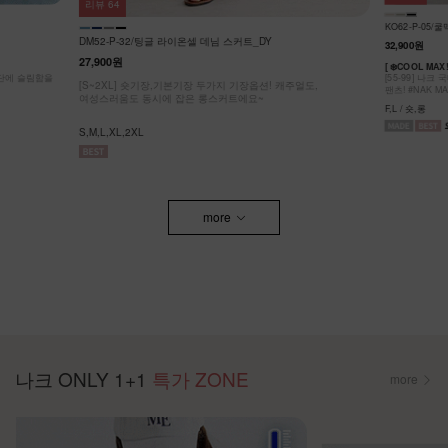
리뷰
64
KO62-P-05/
DM52-P-32/팅글 라이온셀 데님 스커트_DY
32,900원
27,900원
[ ❄️COOL MA
원단에 슬림함을
[55-99] 나
[S~2XL] 숏기장,기본기장 두가지 기장옵션! 캐주얼도,
팬츠! #NAK MA
여성스러움도 동시에 잡은 롱스커트에요~
F,L / 숏,롱
S,M,L,XL,2XL
more
나크 ONLY 1+1
특가 ZONE
more