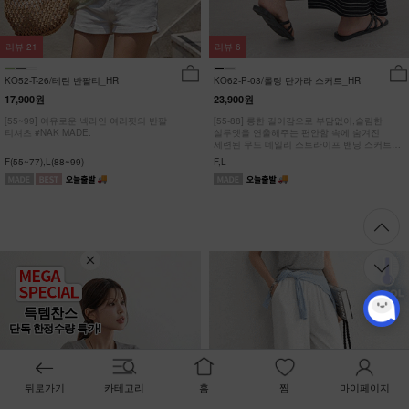
리뷰
21
리뷰
6
KO52-T-26/테린 반팔티_HR
KO62-P-03/롤링 단가라 스커트_HR
17,900원
23,900원
[55~99] 여유로운 넥라인 여리핏의 반팔
[55-88] 롱한 길이감으로 부담없이,슬림한
티셔츠 #NAK MADE.
실루엣을 연출해주는 편안함 속에 숨겨진
세련된 무드 데일리 스트라이프 밴딩 스커트
#NAK MADE.
F(55~77),L(88~99)
F,L
득템찬스
단독 한정수량 특가!
뒤로가기
카테고리
홈
찜
마이페이지