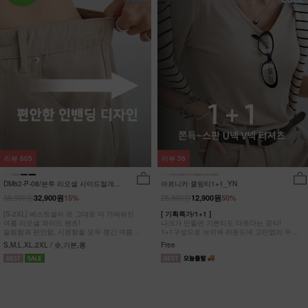
리뷰
605
리뷰
36
DM62-P-08/븐투 리오셀 사이드절개팬
아르니카 쿨링티1+1_YN
츠_YN
38,900원
25,800원
32,900원
15%
12,900원
50%
[S-2XL] 베스트셀러 핏 그대로 더 가벼워진
[ 기획특가/1+1 ]
여름 리오셀 와이드 팬츠!
나크가 만들면 기본티도 다르다는 공식!
슬림함과 편안함, 시원함을 모두 챙긴 여름
1+1구성으로 브이넥 라운드넥 고민없이 두장
완전정복 팬츠
다 챙겨가세요
S,M,L,XL,2XL / 숏,기본,롱
Free