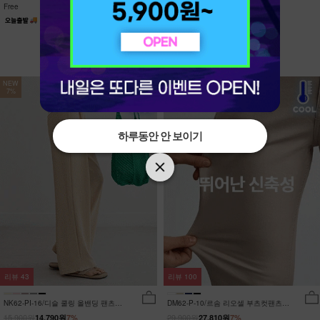
Free
Free
NEW
NEW
7%
7%
하루동안 안 보이기
하루동안 안 보이기
리뷰
43
리뷰
100
NK62-PI-16/디슬 쿨링 올밴딩 팬츠
DM62-P-10/르솜 리오셀 부츠컷팬츠
_YN
_YN
15,900원
29,900원
14,790원
7%
27,810원
7%