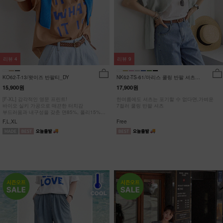
리뷰
4
리뷰
9
KO62-T-13/왓이즈 반팔티_DY
NK62-TS-61/마리스 쿨링 반팔 셔츠
_HR
15,900원
17,900원
[F-XL] 감각적인 영문 프린트!
한여름에도 셔츠는 포기할 수 없다면,가벼운
바이오 실키 가공으로 매끈한 터치감
7컬러 쿨링 반팔 셔츠
부드러움과 내구성을 갖춘 면85%, 폴리15%
#NAK MADE.
F,L,XL
Free