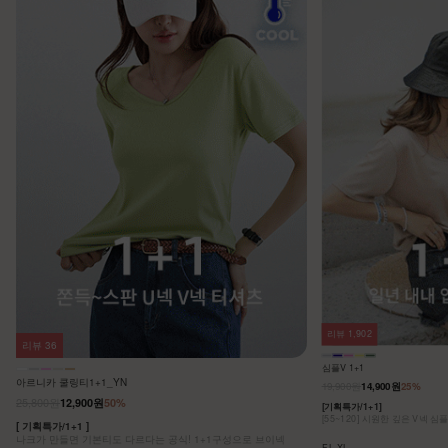
리뷰
1,902
리뷰
36
심플V 1+1
아르니카 쿨링티1+1_YN
19,900원
14,900원
25%
25,800원
12,900원
50%
[기획특가/1+1]
[55~120] 시원한 깊은 V넥 심
[ 기획특가/1+1 ]
나크가 만들면 기본티도 다르다는 공식! 1+1구성으로 브이넥
F,L,XL