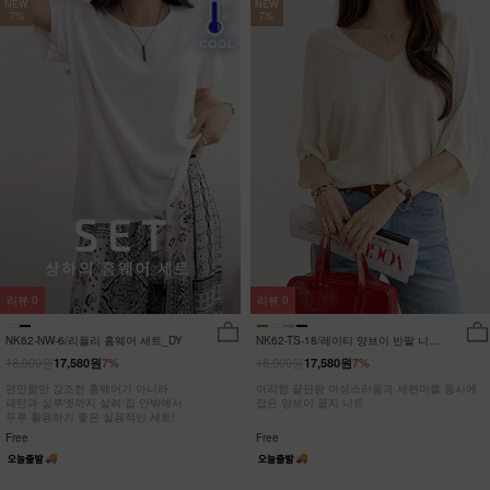
NEW
NEW
7%
7%
리뷰
0
리뷰
0
NK62-NW-6/리플리 홈웨어 세트_DY
NK62-TS-18/레이티 양브이 반팔 니트
_HR
18,900원
18,900원
17,580원
7%
17,580원
7%
편안함만 강조한 홈웨어가 아니라
여리함 끝판왕 여성스러움과 세련미를 동시에
패턴과 실루엣까지 살려 집 안밖에서
잡은 양브이 골지 니트
두루 활용하기 좋은 실용적인 세트!
Free
Free