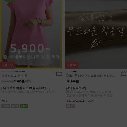
리뷰
185
리뷰
94
여름 니트 21종 기획
DM61-P-35/에어리실크 스판 부츠컷팬
츠_DY
24,900원
5,900원
76%
29,900원
[ 나크 추천 여름 니트 21종 5,900원~ ]
[🎉주문폭주!🎉]
여름 필수 베스트 니트 모음♥ 최대 76% 특가
[S-2XL] 실크처럼 가볍고 부드러워!
쫀쫀한 스판까지 더해 완벽한 착용감!
Free
S,M,L,XL,2XL / 숏,롱