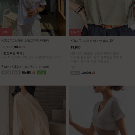
리뷰
8
리뷰
5
KO32-T-01/파리 호일프린팅 반팔티
KO62-T-20/위겟 박스반팔티_DY
23,900
5,900
75%
19,900
[ 한정수량 특가 ]
[55-100] 가볍고 시원한 원단은 물론
[55~120] 유니크한 골드 프린팅!! 반팔티/박시
피부에 달라붙지 않아 하루종일 쾌적해!
핏
착용과 동시에 자동 체형보정!
F(55~77),L(88~100),XL(110~120)
F,L