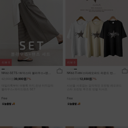
리뷰
0
리뷰
0
NK62-SETS-18/아스타 블라우스+팬츠
NK62-TI-89/스타레오파드 라운드 반팔
세트_HR
티_JY
42,900원
13,900원
39,900원
7%
12,930원
7%
데일리룩부터 여행룩 까지,린넨 터치감의
시선을 사로잡는 감각적인 프린팅 레오파드
블라우스+와이드팬츠 SET
스타 프린팅 루즈핏 반팔 티셔츠
Free
Free