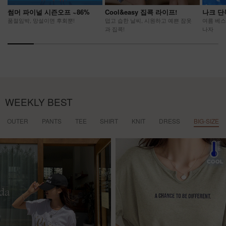
썸머 파이널 시즌오프 ~86%
Cool&easy 집콕 라이프!
나크 단
품절임박, 망설이면 후회뿐!
덥고 습한 날씨, 시원하고 예쁜 잠옷
여름 베스
과 집콕!
나자
WEEKLY BEST
OUTER
PANTS
TEE
SHIRT
KNIT
DRESS
BIG-SIZE