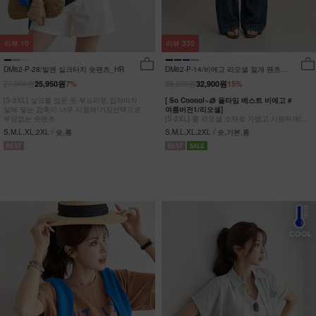
리뷰
10
리뷰
330
DM62-P-28/발렌 실크터치 숏팬츠_HR
DM62-P-14/비에고 리오셀 절개 팬츠
_HR
27,900원
38,900원
25,950원
7%
32,900원
15%
[S-2XL] 실크를 입은 듯 부드러운,입자마자
[ So Cooool~🧊 올타임 베스트 비에고 #
살에 닿는 감촉이 너무 시원해!기장선택으로
여름버전1/리오셀]
부담없는 숏팬츠
[S-2XL] 쿨 리오셀 소재로 가볍고 시원하게!
사이드 절개 쿨링 데님팬츠
S,M,L,XL,2XL / 숏,롱
S,M,L,XL,2XL / 숏,기본,롱