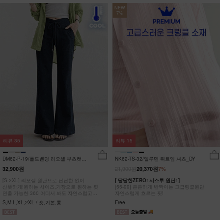
NEW
7%
리뷰
35
리뷰
15
DM62-P-19/폴드밴딩 리오셀 부츠컷팬
NK62-TS-32/일루민 뒤트임 셔츠_DY
츠_HR
21,900원
32,900원
20,370원
7%
[S-2XL] 리오셀 원단으로 답답한 없이
[ 답답한ZERO! 시스루 원단! ]
산뜻하게!원하는 사이즈,기장으로 원하는 핏
[55-99] 은은하게 반짝이는 고급링클원단!
연출 가능한 360 어디서 봐도 자연스럽고
자연스럽게 흐르는 핏!
균형잡힌 부츠컷 팬츠
S,M,L,XL,2XL / 숏,기본,롱
Free