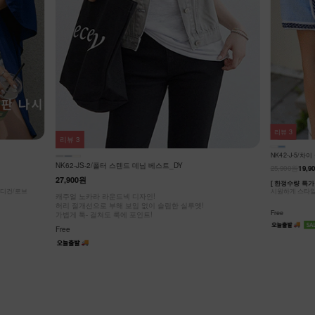
리뷰
3
리뷰
3
NK42-J-5/차
NK62-JS-2/폴터 스텐드 데님 베스트_DY
25,900원
19,9
27,900원
[ 한정수량 특가 
가디건/로브
시원하게 스타일
캐주얼 노카라 라운드넥 디자인!
허리 절개선으로 부해 보임 없이 슬림한 실루엣!
Free
가볍게 툭- 걸쳐도 룩에 포인트!
Free