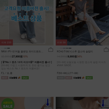
리뷰
235
리뷰
58
NK61-PI-12/커들 올밴딩 와이드팬츠
KO42-T-06/시스루 캡소매 슬럽티
_YN
32,900원
14,900원
27,900원
15%
9,900원
34%
[ 🎖?No.1 팬츠 15차 리오더🎖? 여름버전 출시! ]
[55~88] 보들보들 시원한 캡소매 슬럽 티셔츠
[55-88] 가볍고 시원하게 또 한번 즐기는 믿고
#NAK MADE.
입는 베스트 No.1 팬츠의 여름버전!
F,L / 숏,롱
F(55~66),L(77~88)