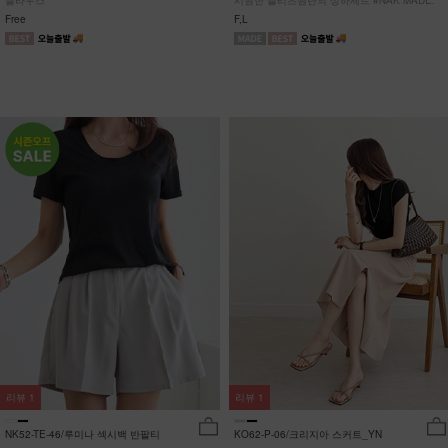
블라우스
시원한 플리츠원단의 상하세트 #NAK MADE.
Free
F,L
리뷰
1
리뷰
1
NK52-TE-46/루미나 섹시백 반팔티
KO62-P-06/크리지아 스커트_YN