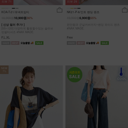
리뷰
29
리뷰
71
NK21-P-6/인트 밴딩 팬츠
KOA-T-21/유넥트임티
19,900원
16,900원
6,900원
65%
10,900원
36%
편안함과 군살커버까지~밴딩 와이드 팬츠
[ 신상 컬러 추가! ]
#NAK MADE.
[55~120] 다양하게 활용할수있는 슬라브
반팔티셔츠 #NAK MADE.
Free
F,L,XL
NEW
7%