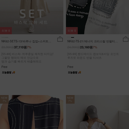
리뷰
0
리뷰
0
NK62-SETS-13/바루나 집업+스커트
NK62-TS-21/에너지 크리스탈 반팔티
세트_DY
_JY
39,900원
24,900원
37,110원
7%
23,160원
7%
[55-88] 바스락- 하루종일 쾌적한 터치감!
[55-99] 핸드메이드 캡보석&비딩 포인트
그물망 형태의 메쉬 안감으로
루즈핏 라운드 반팔 티셔츠
땀과 습기를 빠르게 배출해줘요
Free
Free
NEW
NEW
7%
7%