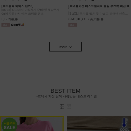
[ ❄️무중력 아이스 팬츠! ]
[ ❄️여름버전 베스트셀러의 슬림 부츠컷 버전 ❄️
[55-88] 나크에서 야심차게 준비한! 체감무게
]
0g에 주름까지 예쁜 크링클 팬츠!
[S-2XL] 공기를 입은 듯 가볍고 뛰어난 신축성
원단에 슬림함을 더한 부츠컷 팬츠!
F,L / 기본,롱
S,M,L,XL,2XL / 숏,기본,롱
more
BEST ITEM
나크에서 가장 많이 사랑받는 베스트 아이템