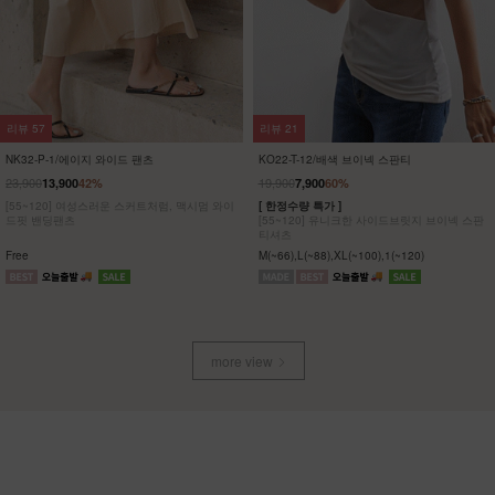
리뷰
57
리뷰
21
NK32-P-1/에이지 와이드 팬츠
KO22-T-12/배색 브이넥 스판티
23,900
19,900
13,900
42%
7,900
60%
[55~120] 여성스러운 스커트처럼, 맥시멈 와이
[ 한정수량 특가 ]
드핏 밴딩팬츠
[55~120] 유니크한 사이드브릿지 브이넥 스판
티셔츠
Free
M(~66),L(~88),XL(~100),1(~120)
more view