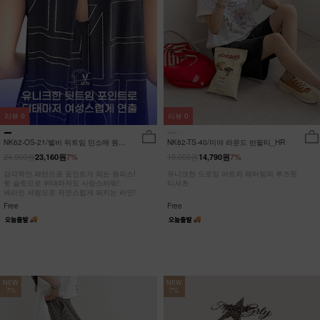
리뷰
0
리뷰
0
NK62-OS-21/벨비 뒤트임 민소매 원피
NK62-TS-40/미야 라운드 반팔티_HR
스_DY
24,900원
15,900원
23,160원
7%
14,790원
7%
감각적인 패턴으로 포인트가 되는 원피스!
유니크한 드로잉 아트와 레터링의 루즈핏
뒷 슬릿으로 뒤태마저도 사랑스러워!
티셔츠
넥라인 셔링으로 자연스럽게 퍼지는 라인!
Free
Free
NEW
NEW
7%
7%