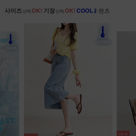
팬츠
사이즈
OK!
기장
OK!
COOL
선택
선택
리뷰
20