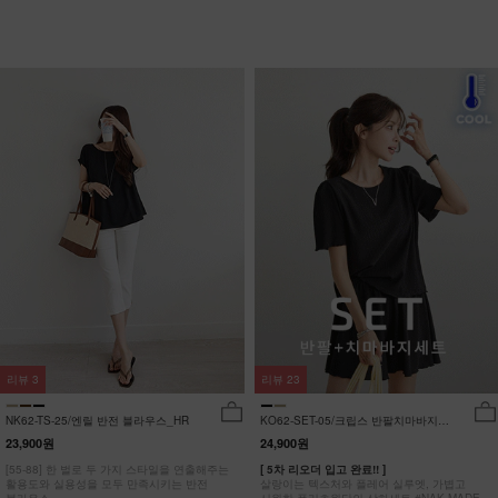
리뷰
3
리뷰
23
NK62-TS-25/엔릴 반전 블라우스_HR
KO62-SET-05/크립스 반팔치마바지세
트_HR
23,900원
24,900원
[55-88] 한 벌로 두 가지 스타일을 연출해주는
[ 5차 리오더 입고 완료!! ]
활용도와 실용성을 모두 만족시키는 반전
살랑이는 텍스처와 플레어 실루엣, 가볍고