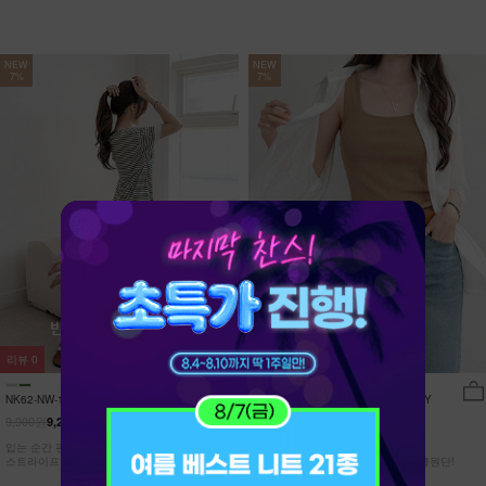
NEW
NEW
7%
7%
리뷰
0
리뷰
15
NK62-NW-11/유포니 반팔+반바지 홈웨
NK62-TS-32/일루민 뒤트임 셔츠_DY
어_HR
9,900원
21,900원
9,210원
7%
20,370원
7%
입는 순간 편안함이 달라지는 캡내장
[ 답답한ZERO! 시스루 원단! ]
스트라이프 홈웨어 SET
[55-99] 은은하게 반짝이는 고급링클원단!
자연스럽게 흐르는 핏!