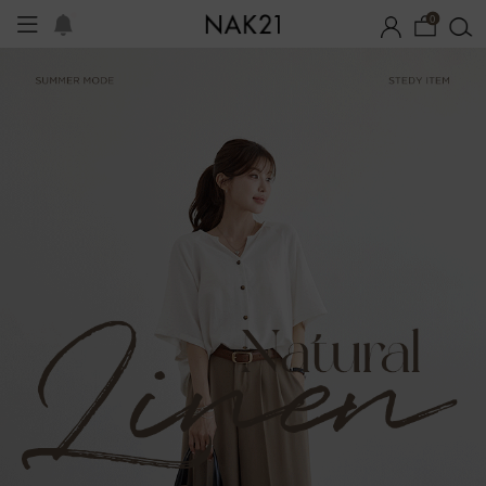
0
체제작
여름 잠옷
장마템 기획전
오늘출발
시즌오