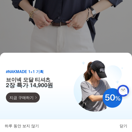
#NAKMADE 1+1 기획
브이넥 모달 티셔츠
2장 특가 14,900원
지금 구매하기
득템찬스
단독 한정수량 특가!
하루 동안 보지 않기
닫기
뒤로가기
카테고리
홈
찜
마이페이지