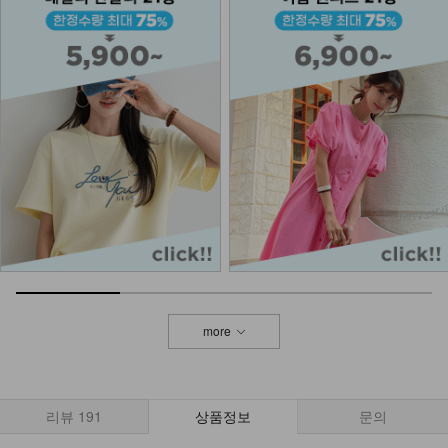
DM51-P-07/젤린 비죠 슬랙스
26,900
DM51-P-11/제트 와이드 데님팬츠
38,900
30,900
21%
DM41-P-02/셀린 투턱 슬랙스
29,900
17,900
40%
more
DM31-P-62/마리앙 부츠컷 슬랙스
37,900
17,900
53%
리뷰
191
상품정보
문의