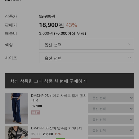
상품가
32,900원
18,900
원
43
%
판매가
배송비
3,000원
(70,000이상 무료)
색상
사이즈
함께 착용한 코디 상품
한 번에 구매하기
DM53-P-07/비에고 사이드 절개 팬츠
_HR
32,900
DM41-P-03/샴마 맞주름 치마바지
35,900
28,900
19%