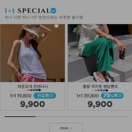
DM61-BG-03/에퓨르 체인 빅 숄더백
_HR
27,900
하나 사면 하나 더!! 한장으로는 부족한 필수템
NKA53-A-1/글림 실버볼 팔찌_DY
13,900
more