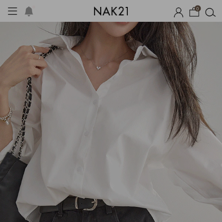
0
옷
장마템 기획전
오늘출발
시즌오프
1+1 기획