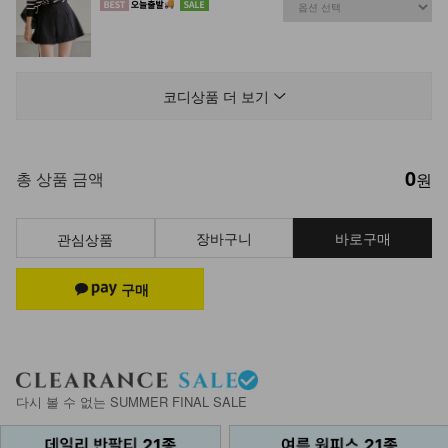
DM43-P-14/치얼스 사이드 원턱 스냅
팬츠_JY,YN
코디상품 더 보기
34,900
28,900
17%
0
DM51-P-06/매들린 밴딩 슬랙스 팬츠
총 상품 금액
원
25,900
19,900
23%
장바구니
바로구매
관심상품
NK53-TH-43/엠피츠 V넥 니트 베스
트_DY
16,900
NK13-T-53/아엘 베스트
다시 볼 수 없는 SUMMER FINAL SALE
24,900
17,900
28%