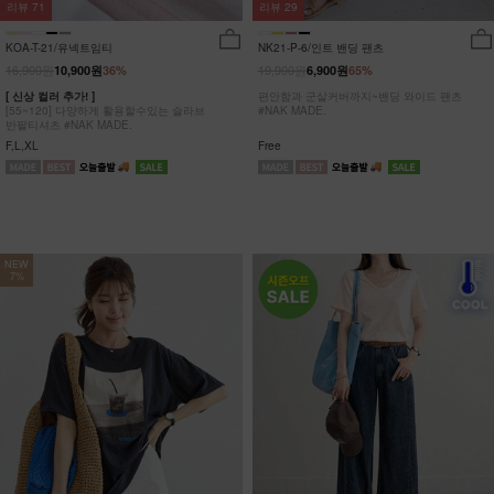
리뷰
29
리뷰
71
NK21-P-6/인트 밴딩 팬츠
KOA-T-21/유넥트임티
19,900원
16,900원
6,900원
65%
10,900원
36%
편안함과 군살커버까지~밴딩 와이드 팬츠
[ 신상 컬러 추가! ]
#NAK MADE.
[55~120] 다양하게 활용할수있는 슬라브
반팔티셔츠 #NAK MADE.
Free
F,L,XL
NEW
7%