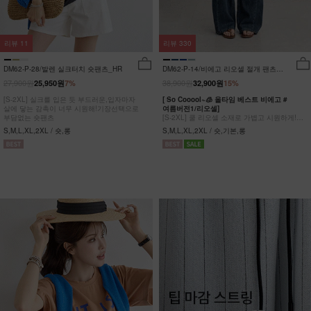
리뷰
11
리뷰
330
DM62-P-28/발렌 실크터치 숏팬츠_HR
DM62-P-14/비에고 리오셀 절개 팬츠
_HR
27,900원
38,900원
25,950원
7%
32,900원
15%
[S-2XL] 실크를 입은 듯 부드러운,입자마자
[ So Cooool~🧊 올타임 베스트 비에고 #
살에 닿는 감촉이 너무 시원해!기장선택으로
여름버전1/리오셀]
부담없는 숏팬츠
[S-2XL] 쿨 리오셀 소재로 가볍고 시원하게!
사이드 절개 쿨링 데님팬츠
S,M,L,XL,2XL / 숏,롱
S,M,L,XL,2XL / 숏,기본,롱