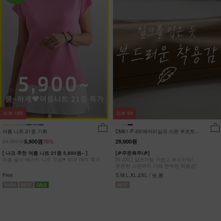
리뷰
185
리뷰
94
여름 니트 21종 기획
DM61-P-35/에어리실크 스판 부츠컷팬
츠_DY
24,900원
5,900원
76%
29,900원
[ 나크 추천 여름 니트 21종 5,900원~ ]
[🎉주문폭주!🎉]
여름 필수 베스트 니트 모음♥ 최대 76% 특가
[S-2XL] 실크처럼 가볍고 부드러워!
쫀쫀한 스판까지 더해 완벽한 착용감!
Free
S,M,L,XL,2XL / 숏,롱