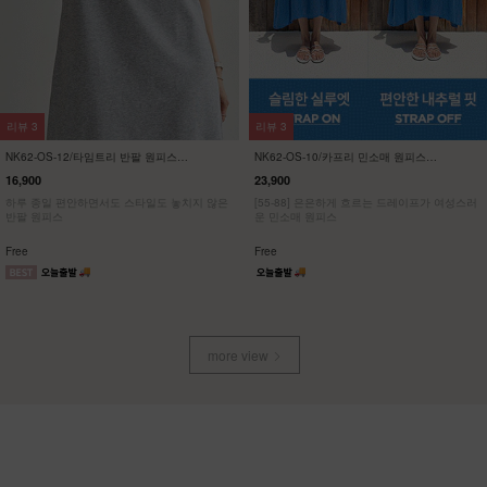
리뷰
57
리뷰
21
NK32-P-1/에이지 와이드 팬츠
KO22-T-12/배색 브이넥 스판티
23,900
19,900
13,900
42%
7,900
60%
[55~120] 여성스러운 스커트처럼, 맥시멈 와이
[ 한정수량 특가 ]
드핏 밴딩팬츠
[55~120] 유니크한 사이드브릿지 브이넥 스판
티셔츠
Free
M(~66),L(~88),XL(~100),1(~120)
more view