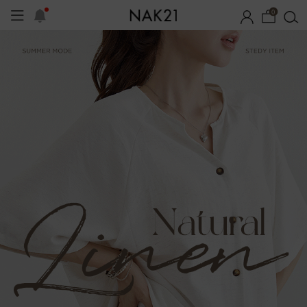
0
기획세트
자체제작
여름 잠옷
장마템 기획전
오늘출