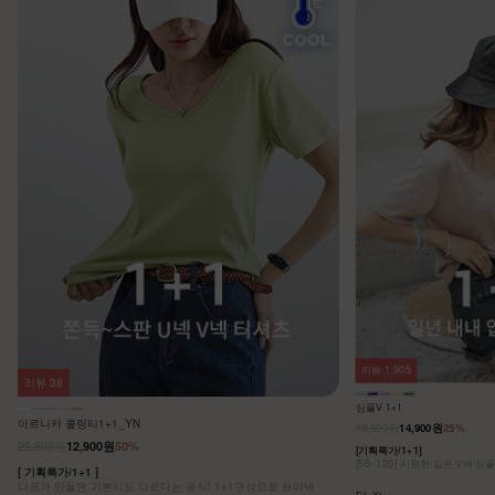
리뷰
1,905
리뷰
38
심플V 1+1
아르니카 쿨링티1+1_YN
19,900원
14,900원
25%
25,800원
12,900원
50%
[기획특가/1+1]
[55~120] 시원한 깊은 V넥 심
[ 기획특가/1+1 ]
나크가 만들면 기본티도 다르다는 공식! 1+1구성으로 브이넥
F,L,XL