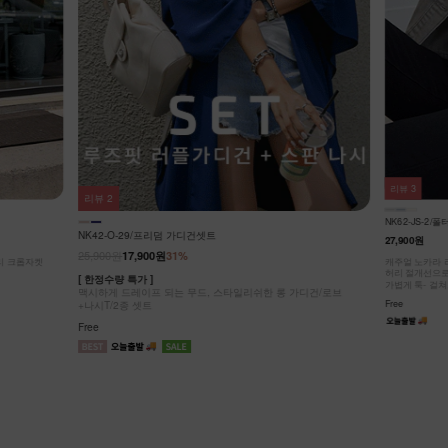
리뷰
3
리뷰
3
NK42-J-5/차
NK62-JS-2/폴터 스텐드 데님 베스트_DY
25,900원
19,9
27,900원
[ 한정수량 특가 
가디건/로브
시원하게 스타일
캐주얼 노카라 라운드넥 디자인!
허리 절개선으로 부해 보임 없이 슬림한 실루엣!
Free
가볍게 툭- 걸쳐도 룩에 포인트!
Free