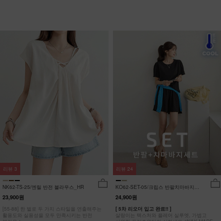
리뷰
3
리뷰
24
NK62-TS-25/엔릴 반전 블라우스_HR
KO62-SET-05/크립스 반팔치마바지세
트_HR
23,900원
24,900원
[55-88] 한 벌로 두 가지 스타일을 연출해주는
[ 5차 리오더 입고 완료!! ]
활용도와 실용성을 모두 만족시키는 반전
살랑이는 텍스처와 플레어 실루엣, 가볍고