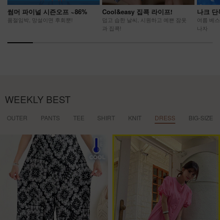
썸머 파이널 시즌오프 ~86%
Cool&easy 집콕 라이프!
나크 단
품절임박, 망설이면 후회뿐!
덥고 습한 날씨, 시원하고 예쁜 잠옷
여름 베스
과 집콕!
나자
WEEKLY BEST
OUTER
PANTS
TEE
SHIRT
KNIT
DRESS
BIG-SIZE