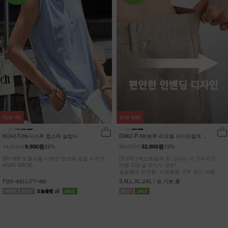
리뷰
58
리뷰
605
KO42-T-06/시스루 캡소매 슬럽티
DM62-P-08/븐투 리오셀 사이드절개팬
츠_YN
14,900원
38,900원
9,900원
34%
32,900원
15%
[55~88] 보들보들 시원한 캡소매 슬럽 티셔츠
[S-2XL] 베스트셀러 핏 그대로 더 가벼워진
#NAK MADE.
여름 리오셀 와이드 팬츠!
슬림함과 편안함, 시원함을 모두 챙긴 여름
완전정복 팬츠
F(55~66),L(77~88)
S,M,L,XL,2XL / 숏,기본,롱