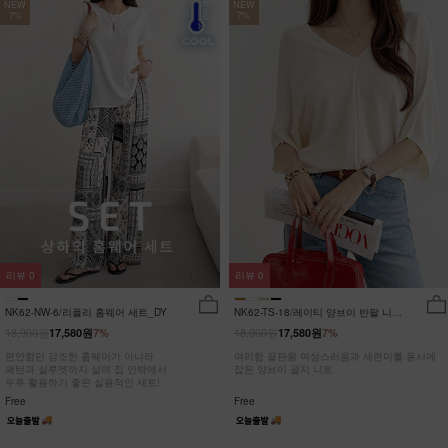
NEW
NEW
7%
7%
리뷰
0
리뷰
0
NK62-NW-6/리플리 홈웨어 세트_DY
NK62-TS-18/레이티 양브이 반팔 니트
_HR
18,900원
18,900원
17,580원
7%
17,580원
7%
편안함만 강조한 홈웨어가 아니라
여리함 끝판왕 여성스러움과 세련미를 동시에
패턴과 실루엣까지 살려 집 안밖에서
잡은 양브이 골지 니트
두루 활용하기 좋은 실용적인 세트!
Free
Free