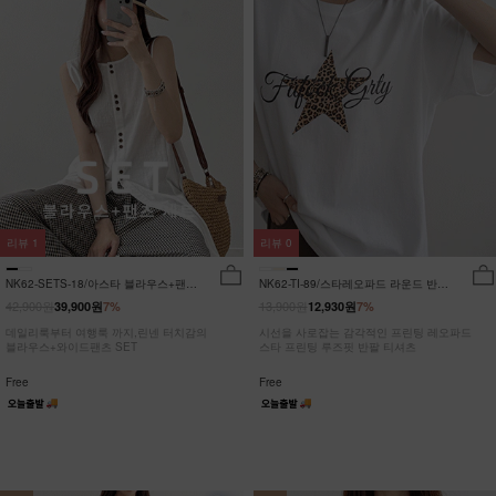
리뷰
1
리뷰
0
NK62-SETS-18/아스타 블라우스+팬츠
NK62-TI-89/스타레오파드 라운드 반팔
세트_HR
티_JY
42,900원
13,900원
39,900원
7%
12,930원
7%
데일리룩부터 여행룩 까지,린넨 터치감의
시선을 사로잡는 감각적인 프린팅 레오파드
블라우스+와이드팬츠 SET
스타 프린팅 루즈핏 반팔 티셔츠
Free
Free