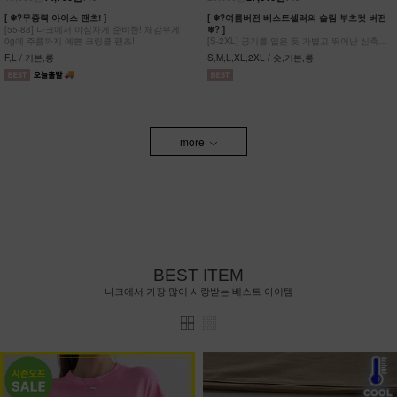
[ ❄?무중력 아이스 팬츠! ]
[ ❄?여름버전 베스트셀러의 슬림 부츠컷 버전
[55-88] 나크에서 야심차게 준비한! 체감무게
❄? ]
0g에 주름까지 예쁜 크링클 팬츠!
[S-2XL] 공기를 입은 듯 가볍고 뛰어난 신축성
원단에 슬림함을 더한 부츠컷 팬츠!
F,L / 기본,롱
S,M,L,XL,2XL / 숏,기본,롱
more
BEST ITEM
나크에서 가장 많이 사랑받는 베스트 아이템