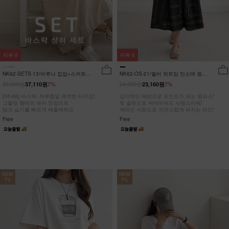
리뷰
0
리뷰
0
NK62-SETS-13/바루나 집업+스커트
NK62-OS-21/벨비 뒤트임 민소매 원피
세트_DY
스_DY
39,900원
24,900원
37,110원
7%
23,160원
7%
[55-88] 바스락- 하루종일 쾌적한 터치감!
감각적인 패턴으로 포인트가 되는 원피스!
그물망 형태의 메쉬 안감으로
뒷 슬릿으로 뒤태마저도 사랑스러워!
땀과 습기를 빠르게 배출해줘요
넥라인 셔링으로 자연스럽게 퍼지는 라인!
Free
Free
NEW
NEW
7%
7%