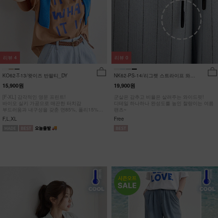
리뷰
4
리뷰
0
KO62-T-13/왓이즈 반팔티_DY
NK62-PS-14/리그렛 스트라이프 와이
드팬츠_YN
15,900원
19,900원
[F-XL] 감각적인 영문 프린트!
군살은 감추고 비율은 살려주는 와이드핏!
바이오 실키 가공으로 매끈한 터치감
디테일 하나하나 완성도를 높인 찰랑이는 여름
부드러움과 내구성을 갖춘 면85%, 폴리15%
팬츠~
#NAK MADE.
F,L,XL
Free