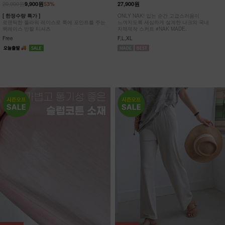
20,900원
9,900원
53%
27,900원
[ 한정수량 특가 ]
ONLY NAK! 입는 순간 고급스러움이
로맨틱한 플라워 레이스로 룩에 포인트를 주는
느껴지도록 세심하게 설계한 나크의 국내
백레이스 반팔 티셔츠
자체제작 스커트 #NAK MADE.
Free
F,L,XL