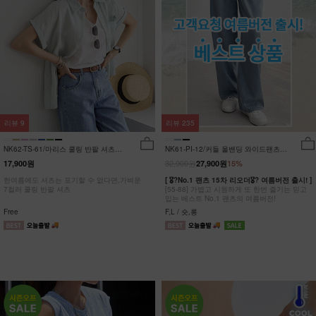
리뷰
9
리뷰
235
NK62-TS-61/마리스 쿨링 반팔 셔츠
NK61-PI-12/커들 올밴딩 와이드팬츠
_HR
_YN
32,900원
17,900원
27,900원
15%
한여름에도 셔츠는 포기할 수 없다면,가벼운
[ 🎖?No.1 팬츠 15차 리오더🎖? 여름버전 출시! ]
7컬러 쿨링 반팔 셔츠
[55-88] 가볍고 시원하게 또 한번 즐기는 믿고
입는 베스트 No.1 팬츠의 여름버전!
Free
F,L / 숏,롱