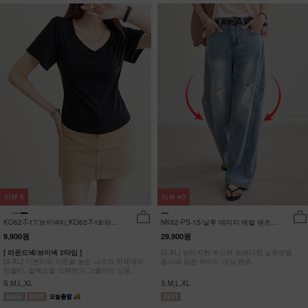
리뷰
5
리뷰
40
KO62-T-17/브이넥티,KO62-T-18/라운
NK62-PS-15/닐루 데미지 배럴 팬츠
드티_YN
_HR
9,900원
29,900원
[ 라운드넥/브이넥 2타입 ]
[S-XL] 빈티지한 무드와 트렌디한 실루엣을
[S-XL] 기본티의 기준을 높인 나크의 자체제작
동시에 담은 와이드 데님 팬츠
반팔티. 팔뚝소멸 소매핏의 고퀄리티 상품
#NAK MADE.
S,M,L,XL
S,M,L,XL