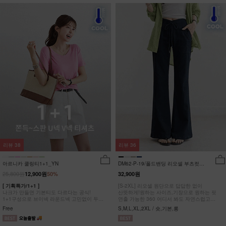
리뷰
38
리뷰
36
아르니카 쿨링티1+1_YN
DM62-P-19/폴드밴딩 리오셀 부츠컷팬
츠_HR
25,800원
12,900원
50%
32,900원
[ 기획특가/1+1 ]
[S-2XL] 리오셀 원단으로 답답한 없이
나크가 만들면 기본티도 다르다는 공식!
산뜻하게!원하는 사이즈,기장으로 원하는 핏
1+1구성으로 브이넥 라운드넥 고민없이 두장
연출 가능한 360 어디서 봐도 자연스럽고
다 챙겨가세요
균형잡힌 부츠컷 팬츠
Free
S,M,L,XL,2XL / 숏,기본,롱