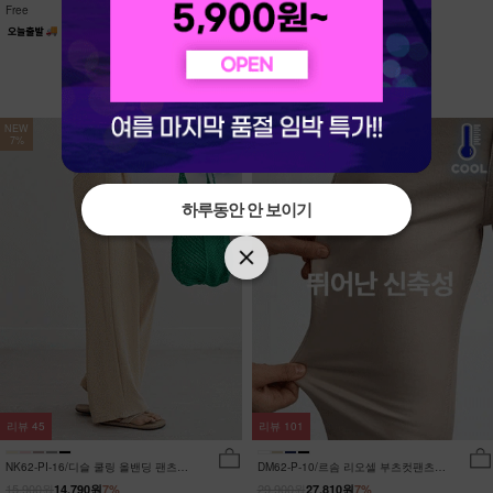
Free
Free
NEW
NEW
7%
7%
하루동안 안 보이기
하루동안 안 보이기
리뷰
45
리뷰
101
NK62-PI-16/디슬 쿨링 올밴딩 팬츠
DM62-P-10/르솜 리오셀 부츠컷팬츠
_YN
_YN
15,900원
29,900원
14,790원
7%
27,810원
7%