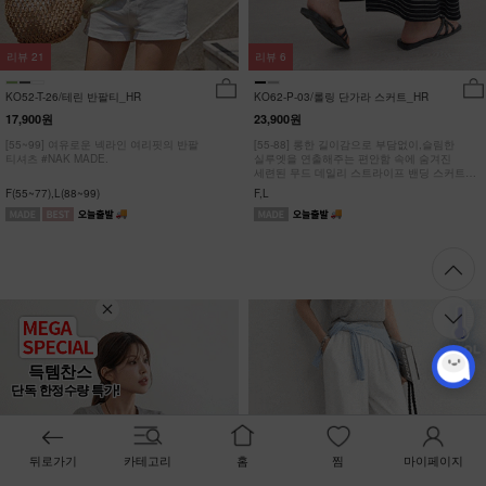
리뷰
21
리뷰
6
KO52-T-26/테린 반팔티_HR
KO62-P-03/롤링 단가라 스커트_HR
17,900원
23,900원
[55~99] 여유로운 넥라인 여리핏의 반팔
[55-88] 롱한 길이감으로 부담없이,슬림한
티셔츠 #NAK MADE.
실루엣을 연출해주는 편안함 속에 숨겨진
세련된 무드 데일리 스트라이프 밴딩 스커트
#NAK MADE.
F(55~77),L(88~99)
F,L
득템찬스
단독 한정수량 특가!
뒤로가기
카테고리
홈
찜
마이페이지