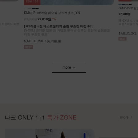
리뷰
65
KO62-P-05/
DM52-P-32/팅글 라이온셀 데님 스커트_DY
32,900원
27,900원
]
[ ❄️COOL MA
원단에 슬림함을
[55-99] 나
[S~2XL] 숏기장,기본기장 두가지 기장옵션! 캐주얼도,
팬츠! #NAK MA
여성스러움도 동시에 잡은 롱스커트에요~
F,L / 숏,롱
S,M,L,XL,2XL
more
나크 ONLY 1+1
특가 ZONE
more