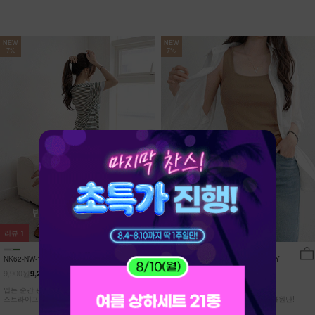
NEW
NEW
7%
7%
리뷰
1
리뷰
17
NK62-NW-11/유포니 반팔+반바지 홈웨
NK62-TS-32/일루민 뒤트임 셔츠_DY
어_HR
9,900원
21,900원
9,210원
7%
20,370원
7%
입는 순간 편안함이 달라지는 캡내장
[ 답답한ZERO! 시스루 원단! ]
스트라이프 홈웨어 SET
[55-99] 은은하게 반짝이는 고급링클원단!
자연스럽게 흐르는 핏!