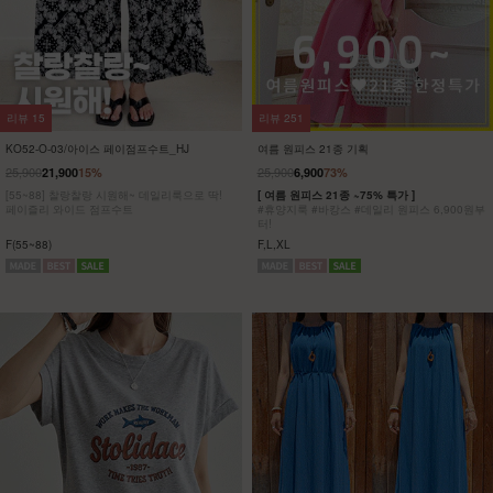
리뷰
8
리뷰
5
KO32-T-01/파리 호일프린팅 반팔티
KO62-T-20/위겟 박스반팔티_DY
23,900
5,900
75%
19,900
[ 한정수량 특가 ]
[55-100] 가볍고 시원한 원단은 물론
[55~120] 유니크한 골드 프린팅!! 반팔티/박시
피부에 달라붙지 않아 하루종일 쾌적해!
핏
착용과 동시에 자동 체형보정!
F(55~77),L(88~100),XL(110~120)
F,L