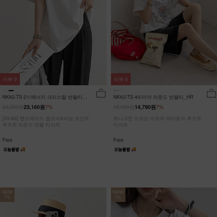
리뷰
0
리뷰
0
NK62-TS-21/에너지 크리스탈 반팔티
NK62-TS-40/미야 라운드 반팔티_HR
_JY
24,900원
15,900원
23,160원
7%
14,790원
7%
[55-99] 핸드메이드 캡보석&비딩 포인트
유니크한 드로잉 아트와 레터링의 루즈핏
루즈핏 라운드 반팔 티셔츠
티셔츠
Free
Free
NEW
NEW
7%
7%