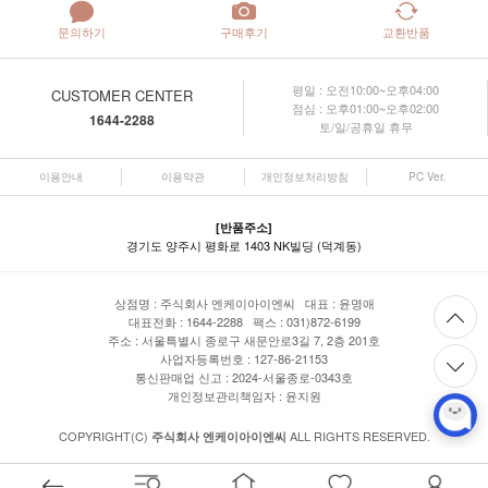
문의하기
구매후기
교환반품
평일 : 오전10:00~오후04:00
CUSTOMER CENTER
점심 : 오후01:00~오후02:00
1644-2288
토/일/공휴일 휴무
이용안내
이용약관
개인정보처리방침
PC Ver.
[반품주소]
경기도 양주시 평화로 1403 NK빌딩 (덕계동)
상점명 : 주식회사 엔케이아이엔씨 대표 :
윤명애
대표전화 : 1644-2288 팩스 : 031)872-6199
주소 : 서울특별시 종로구 새문안로3길 7, 2층 201호
사업자등록번호 : 127-86-21153
통신판매업 신고 : 2024-서울종로-0343호
개인정보관리책임자 : 윤지원
COPYRIGHT(C)
ALL RIGHTS RESERVED.
주식회사 엔케이아이엔씨