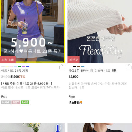
리뷰
185
리뷰
0
여름 니트 21종 기획
NK62-TI-85/바니유 민소매 니트_HR
24,900
5,900
76%
12,900
[ 나크 추천 여름 니트 21종 5,900원~ ]
심플하지만 매일 손이 가는 가장 완벽한 기본
여름 필수 베스트 니트 모음♥ 최대 76% 특가
민소매 니트
Free
Free