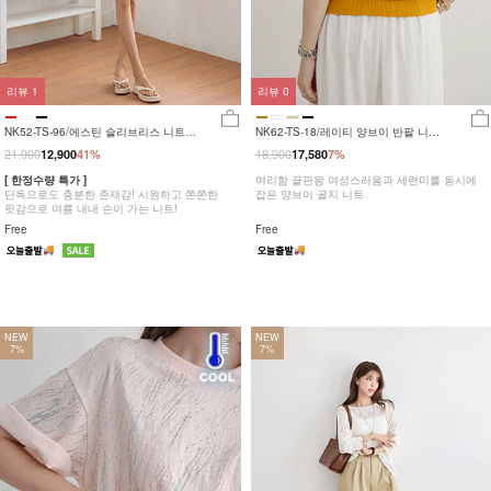
리뷰
1
리뷰
0
NK52-TS-96/에스틴 슬리브리스 니트
NK62-TS-18/레이티 양브이 반팔 니트
_DY
_HR
21,900
18,900
12,900
41%
17,580
7%
[ 한정수량 특가 ]
여리함 끝판왕 여성스러움과 세련미를 동시에
단독으로도 충분한 존재감! 시원하고 쫀쫀한
잡은 양브이 골지 니트
핏감으로 여름 내내 손이 가는 니트!
Free
Free
NEW
NEW
7%
7%