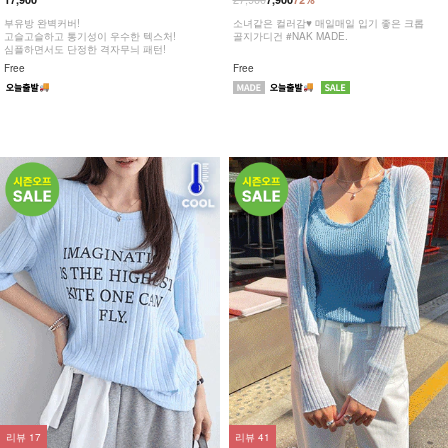
부유방 완벽커버!
소녀같은 컬러감♥ 매일매일 입기 좋은 크롭
고슬고슬하고 통기성이 우수한 텍스처!
골지가디건 #NAK MADE.
심플하면서도 단정한 격자무늬 패턴!
Free
Free
리뷰
17
리뷰
41