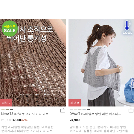
리뷰
0
리뷰
9
NK62-TS-57/라쿠 스카시 카라 니트
DM62-T-19/데일르 양면 리본 뷔스티에
_HR
_YN
21,900
14,900
32%
24,900
가볍고 시원한 착용감은 물론, 내추럴한
앞뒤를 바꾸는 순간, 분위기도 바뀌는 양면
분위기까지 더해주는 스카시 카라 니트
뷔스티에! 심플한 코디에 감각적인 포인트를