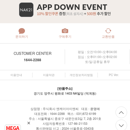
문의하기
구매후기
교환반품
평일 : 오전10:00~오후04:00
CUSTOMER CENTER
점심 : 오후01:00~오후02:00
1644-2288
토/일/공휴일 휴무
이용안내
이용약관
개인정보처리방침
PC Ver.
[반품주소]
경기도 양주시 평화로 1403 NK빌딩 (덕계동)
상점명 : 주식회사 엔케이아이엔씨 대표 :
윤명애
대표전화 : 1644-2288 팩스 : 031)872-6199
주소 : 서울특별시 종로구 새문안로3길 7, 2층 201호
사업자등록번호 : 127-86-21153
통신판매업 신고 : 2024-서울종로-0343호