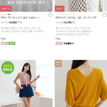
리뷰
15
리뷰
1
NK61-TS-15/스피치 쿨링 머플러+니트
NK62-JS-1/문베일 그물 니트 조끼_DY
세트_YN
23,900
15,900
19,900
17%
14,790
7%
[55-88] 머플러+니트 세트!! 그냥 니트
통기성이 뛰어난 오픈 니트 조직!
아니에요! 입어야 시원한 여름 니트예요!
브이넥으로 목선을 길고 슬림하게!
오래도록 변형없는 탄탄한 마감!
Free
Free
NEW
7%