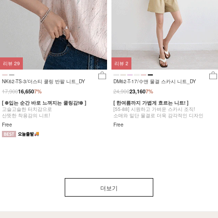
리뷰
29
리뷰
2
NK62-TS-3/더스티 쿨링 반팔 니트_DY
DM62-T-17/수앤 물결 스카시 니트_DY
17,900
24,900
16,650
7%
23,160
7%
[ ❄️입는 순간 바로 느껴지는 쿨링감!❄️ ]
[ 한여름까지 가볍게 흐르는 니트! ]
고슬고슬한 터치감으로
[55-88] 시원하고 가벼운 스카시 조직!
산뜻한 착용감의 니트!
소매와 밑단 물결로 더욱 감각적인 디자인
Free
Free
더보기