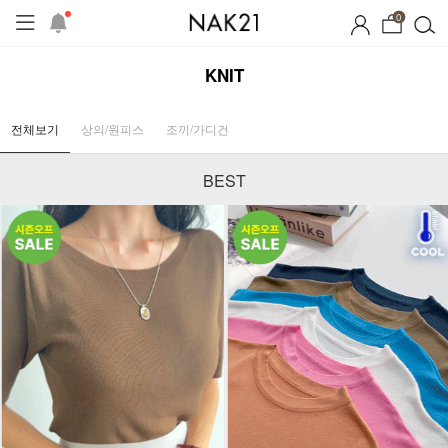
0
KNIT
전체보기
상의/원피스
조끼/가디건
BEST
시즌오프
1+1 기획세트
자체제작
여름 