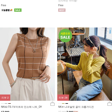
선사하는 아이템!
Free
Free
리뷰
2
리뷰
28
NK62-TS-73/미트라 민소매 니트_DY
NK41-J-3/슬릿 골지 크롭가디건
27,900
17,900
7,900
72%