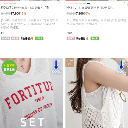
KO62-T-03/하이스트 니트 반팔티_YN
NK41-J-11/스캘럽 원버튼 숏가디건
_JY,HR
21,900
15,900
17,900
18%
7,900
50%
[55-88] 더운 날에도 니트를 포기 하지 않아도
시스루한 매력으로 페미닌 무드 완성! 살안타템
되는 이유가 있는 나크 자체제작 반팔니트!
브이넥 원버튼 숏가디건
#NAK MADE.
F,L
Free
NEW
7%