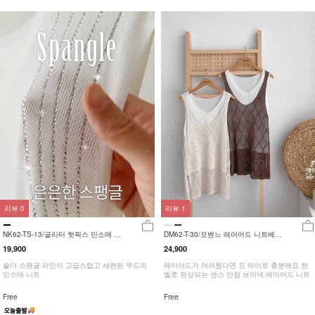
리뷰
0
리뷰
1
NK62-TS-13/글리터 핫픽스 민소매 니
DM62-T-30/모벤느 레어어드 니트베스
트_HR
트_JY
19,900
24,900
숄더 스팽글 라인이 고급스럽고 세련된 무드의
레이어드가 어려웠다면 요 아이로 충분해요 한
민소매 니트
벌로 완성되는 센스 만점 브이넥 레이어드 니트
Free
Free