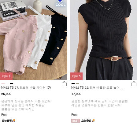
리뷰
2
리뷰
5
NK62-TS-27/위즈덤 반팔 가디건_DY
NK62-TS-22/위커 반폴라 드롭 숄더 니
트_HR
26,900
17,900
은은하게 빛나는 클래식 버튼 포인트!
깔끔한 실루엣에 세로 골지 라인이 슬림한
피부에 닿는 순간 쾌적한 착용감!
라인을 연출해주는 반폴라 반팔 니트
볼륨감 있는 소매 디자인!
Free
Free