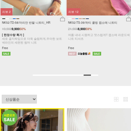
리뷰
2
리뷰
12
NK52-TD-58/마리안 반팔 니트티_HR
NK52-TS-39/하티 쿨링 캡소매 니트티
19,900
21,900
9,900
50%
8,900
59%
[ 한정수량 특가 ]
여름 내내 시원하고 멋스럽게!! 캡소매 라운드넥
세로 골지짜임으로 더욱 슬림하게,우아한 보트
니트 티셔츠
넥라인의 세련된 썸머 니트
Free
Free