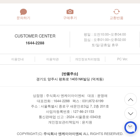
문의하기
구매후기
교환반품
평일 : 오전10:00~오후04:00
CUSTOMER CENTER
점심 : 오후01:00~오후02:00
1644-2288
토/일/공휴일 휴무
이용안내
이용약관
개인정보처리방침
PC Ver.
[반품주소]
경기도 양주시 평화로 1403 NK빌딩 (덕계동)
상점명 : 주식회사 엔케이아이엔씨 대표 :
윤명애
대표전화 : 1644-2288 팩스 : 031)872-6199
주소 : 서울특별시 종로구 새문안로3길 7, 2층 201호
사업자등록번호 : 127-86-21153
통신판매업 신고 : 2024-서울종로-0343호
개인정보관리책임자 : 윤지원
COPYRIGHT(C)
ALL RIGHTS RESERVED.
주식회사 엔케이아이엔씨