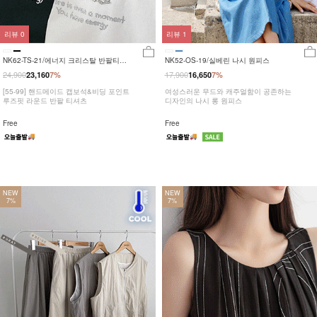
리뷰
0
리뷰
1
NK62-TS-21/에너지 크리스탈 반팔티
NK52-OS-19/실베린 나시 원피스
_JY
24,900
17,900
23,160
7%
16,650
7%
[55-99] 핸드메이드 캡보석&비딩 포인트
여성스러운 무드와 캐주얼함이 공존하는
루즈핏 라운드 반팔 티셔츠
디자인의 나시 롱 원피스
Free
Free
NEW
NEW
7%
7%