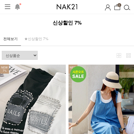
0
신상할인 7%
전체보기
★신상할인 7%
NEW
NEW
7%
7%
시즌오프
1+1 기획세트
자체제작
여름 