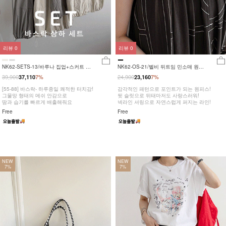
리뷰
0
리뷰
0
NK62-SETS-13/바루나 집업+스커트 세
NK62-OS-21/벨비 뒤트임 민소매 원피
트_DY
스_DY
39,900
24,900
37,110
7%
23,160
7%
[55-88] 바스락- 하루종일 쾌적한 터치감!
감각적인 패턴으로 포인트가 되는 원피스!
그물망 형태의 메쉬 안감으로
뒷 슬릿으로 뒤태마저도 사랑스러워!
땀과 습기를 빠르게 배출해줘요
넥라인 셔링으로 자연스럽게 퍼지는 라인!
Free
Free
NEW
NEW
7%
7%