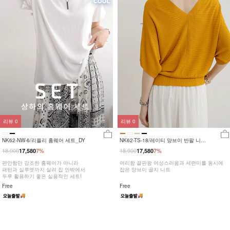
리뷰
0
리뷰
0
NK62-NW-6/리플리 홈웨어 세트_DY
NK62-TS-18/레이티 양브이 반팔 니트
_HR
18,900
18,900
17,580
7%
17,580
7%
편안함만 강조한 홈웨어가 아니라
여리함 끝판왕 여성스러움과 세련미를 동시에
패턴과 실루엣까지 살려 집 안밖에서
잡은 양브이 골지 니트
두루 활용하기 좋은 실용적인 세트!
Free
Free