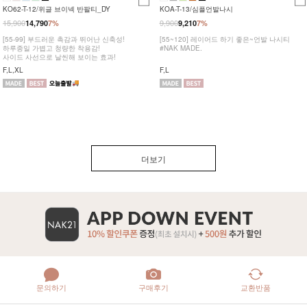
KO62-T-12/위글 브이넥 반팔티_DY
KOA-T-13/심플언발나시
15,900
9,900
14,790
7%
9,210
7%
[55-99] 부드러운 촉감과 뛰어난 신축성!
[55~120] 레이어드 하기 좋은~언발 나시티
하루종일 가볍고 청량한 착용감!
#NAK MADE.
사이드 사선으로 날씬해 보이는 효과!
F,L,XL
F,L
더보기
문의하기
구매후기
교환반품