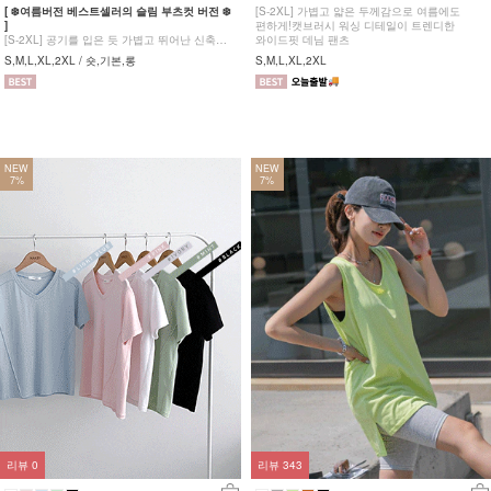
[ ❄️여름버전 베스트셀러의 슬림 부츠컷 버전 ❄️
[S-2XL] 가볍고 얇은 두께감으로 여름에도
]
편하게!캣브러시 워싱 디테일이 트렌디한
[S-2XL] 공기를 입은 듯 가볍고 뛰어난 신축성
와이드핏 데님 팬츠
원단에 슬림함을 더한 부츠컷 팬츠!
S,M,L,XL,2XL / 숏,기본,롱
S,M,L,XL,2XL
NEW
NEW
7%
7%
리뷰
0
리뷰
343