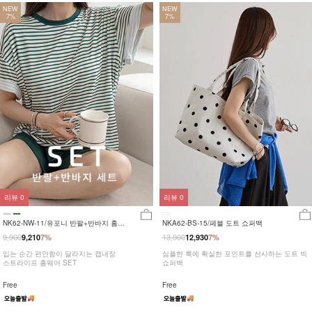
NEW
NEW
7%
7%
리뷰
0
리뷰
0
NK62-NW-11/유포니 반팔+반바지 홈웨
NKA62-BS-15/페블 도트 쇼퍼백
어_HR
9,900
13,900
9,210
7%
12,930
7%
입는 순간 편안함이 달라지는 캡내장
심플한 룩에 확실한 포인트를 선사하는 도트 빅
스트라이프 홈웨어 SET
쇼퍼백
Free
Free