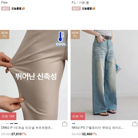
Free
F,L / 기본,롱
NEW
NEW
7%
7%
리뷰
100
리뷰
10
DM62-P-10/르솜 리오셀 부츠컷팬츠
NK62-PS-7/벨로리아 캣워싱 와이드팬
_YN
츠_HR
29,900
34,900
27,810
7%
32,460
7%