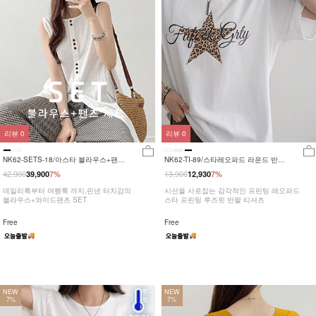
리뷰
0
리뷰
0
NK62-SETS-18/아스타 블라우스+팬츠
NK62-TI-89/스타레오파드 라운드 반팔
세트_HR
티_JY
42,900
13,900
39,900
7%
12,930
7%
데일리룩부터 여행룩 까지,린넨 터치감의
시선을 사로잡는 감각적인 프린팅 레오파드
블라우스+와이드팬츠 SET
스타 프린팅 루즈핏 반팔 티셔츠
Free
Free
NEW
NEW
7%
7%