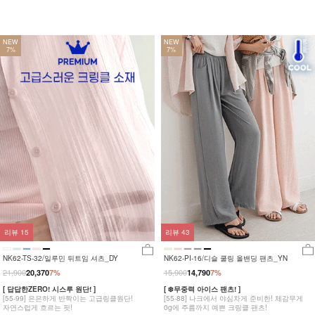
NEW
NEW
7%
7%
리뷰
15
리뷰
43
NK62-TS-32/일루민 뒤트임 셔츠_DY
NK62-PI-16/디슬 쿨링 올밴딩 팬츠_YN
21,900
15,900
20,370
7%
14,790
7%
[ 답답한ZERO! 시스루 원단! ]
[ ❄️무중력 아이스 팬츠! ]
[55-99] 은은하게 반짝이는 고급링클원단!
[55-88] 나크에서 야심차게 준비한! 체감무게
자연스럽게 흐르는 핏!
0g에 주름까지 예쁜 크링클 팬츠!