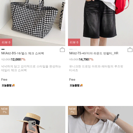
리뷰
0
리뷰
0
NKA62-BS-16/벌스 체크 쇼퍼백
NK62-TS-40/미야 라운드 반팔티_HR
12,900
15,900
12,000
7%
14,790
7%
넉넉하게 담고 감각적으로 스타일을 완성하는
유니크한 드로잉 아트와 레터링의 루즈핏
데일리 체크 쇼퍼백
티셔츠
Free
Free
NEW
NEW
7%
7%