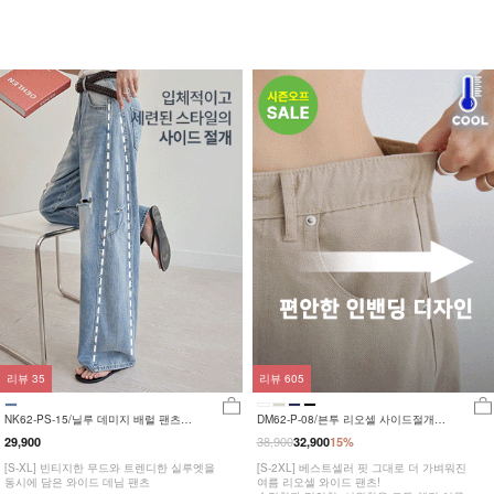
리뷰
35
리뷰
605
NK62-PS-15/닐루 데미지 배럴 팬츠
DM62-P-08/븐투 리오셀 사이드절개팬
_HR
츠_YN
38,900
29,900
32,900
15%
[S-XL] 빈티지한 무드와 트렌디한 실루엣을
[S-2XL] 베스트셀러 핏 그대로 더 가벼워진
동시에 담은 와이드 데님 팬츠
여름 리오셀 와이드 팬츠!