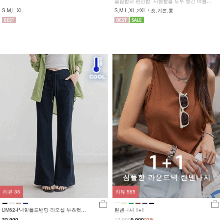
슬림함과 편안함, 시원함을 모두 챙긴 여름
완전정복 팬츠
S,M,L,XL
S,M,L,XL,2XL / 숏,기본,롱
리뷰
35
리뷰
565
DM62-P-19/폴드밴딩 리오셀 부츠컷팬
린넨나시 1+1
츠_HR
12,900
32,900
9,900
23%