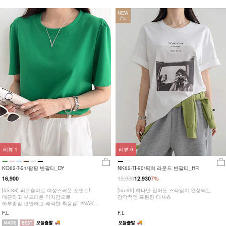
NEW
7%
리뷰
1
리뷰
0
KO62-T-21/팝핑 반팔티_DY
NK62-TI-90/픽쳐 라운드 반팔티_HR
13,900
16,900
12,930
7%
[55-88] 퍼프숄더로 여성스러운 포인트!
[55-99] 하나만 입어도 스타일이 완성되는
매끈하고 부드러운 터치감으로
감각적인 프린팅 티셔츠
하루종일 편안하고 쾌적한 착용감! #NAK
MADE.
F,L
F,L