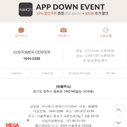
문의하기
구매후기
교환반품
평일 : 오전10:00~오후04:00
CUSTOMER CENTER
점심 : 오후01:00~오후02:00
1644-2288
토/일/공휴일 휴무
이용안내
이용약관
개인정보처리방침
PC Ver.
[반품주소]
경기도 양주시 평화로 1403 NK빌딩 (덕계동)
상점명 : 주식회사 엔케이아이엔씨 대표 :
윤명애
대표전화 : 1644-2288 팩스 : 031)872-6199
주소 : 서울특별시 종로구 새문안로3길 7, 2층 201호
사업자등록번호 : 127-86-21153
통신판매업 신고 : 2024-서울종로-0343호