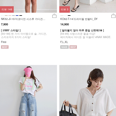
리뷰
148
리뷰
3
NK52-JI-10/아코디언 시스루 가디건
KO62-T-14/드라이필 반팔티_DY
_DY
7,900
14,900
[ 3WAY 스타일! ]
[ 달라붙지 않아 하루 종일 산뜻해!!❄️ ]
[55~99] 한 가지 아이템으로 숄, 가디건,
[55-99] 사랑스러운 물결 마감!
스카프까지 3가지 스타일!
베이직해서 어디든 잘 어울려! #NAK MADE.
Free
F,L,XL