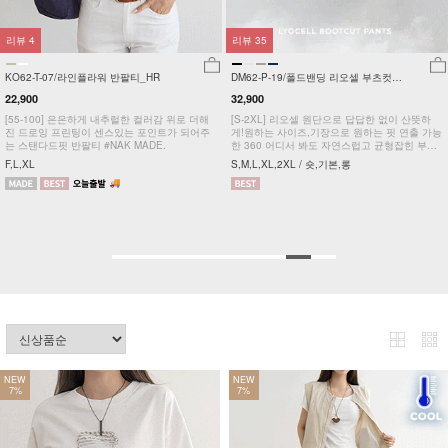
리뷰
4
리뷰
35
KO62-T-07/라인플라워 반팔티_HR
DM62-P-19/폴드밴딩 리오셀 부츠컷팬
츠_HR
22,900
32,900
[55-100] 은은하게 내추럴한 컬러감 위로 더해
[S-2XL] 리오셀 원단으로 답답한 없이 산뜻하
진 드로잉 프린팅이 센스있는 포인트가 되어주
게!원하는 사이즈,기장으로 원하는 핏 연출 가능
는 스탠다드핏 반팔티 #NAK MADE.
한 360 어디서 봐도 자연스럽고 균형잡힌 부츠
컷 팬츠
F,L,XL
S,M,L,XL,2XL / 숏,기본,롱
NEW
NEW
7%
7%