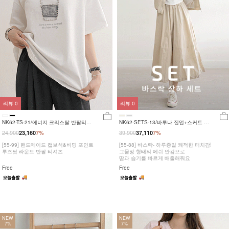
리뷰
0
리뷰
0
NK62-TS-21/에너지 크리스탈 반팔티
NK62-SETS-13/바루나 집업+스커트 세
_JY
트_DY
24,900
39,900
23,160
7%
37,110
7%
[55-99] 핸드메이드 캡보석&비딩 포인트
[55-88] 바스락- 하루종일 쾌적한 터치감!
루즈핏 라운드 반팔 티셔츠
그물망 형태의 메쉬 안감으로
땀과 습기를 빠르게 배출해줘요
Free
Free
NEW
NEW
7%
7%