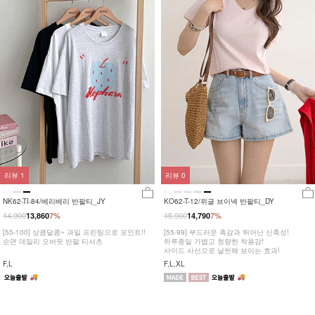
리뷰
1
리뷰
0
NK62-TI-84/베리베리 반팔티_JY
KO62-T-12/위글 브이넥 반팔티_DY
14,900
15,900
13,860
7%
14,790
7%
[55-100] 상큼달콤~ 과일 프린팅으로 포인트!!
[55-99] 부드러운 촉감과 뛰어난 신축성!
순면 데일리 오버핏 반팔 티셔츠
하루종일 가볍고 청량한 착용감!
사이드 사선으로 날씬해 보이는 효과!
F,L
F,L,XL