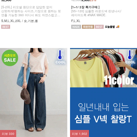
[S-2XL] 리오셀 원단으로 답답한 없이
[1+1/ 2장 특가구매 ]
산뜻하게!원하는 사이즈,기장으로 원하는 핏
[55~120] 심플한 라운드넥 린넨나시/
연출 가능한 360 어디서 봐도 자연스럽고
레이어드룩 #NAK MADE.
균형잡힌 부츠컷 팬츠
S,M,L,XL,2XL / 숏,기본,롱
F,L,XL
리뷰
330
리뷰
1,902