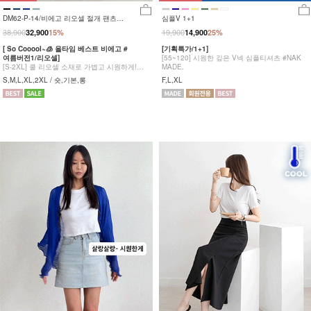
DM62-P-14/비에고 리오셀 절개 팬츠
심플V 1+1
_HR
38,900
19,900
32,900
15%
14,900
25%
[ So Cooool~🧊 올타임 베스트 비에고 #
[기획특가/1+1]
여름버전1/리오셀]
[55~120] 시원한 깊은 V넥 심플티셔츠 #NAK
[S-2XL] 쿨 리오셀 소재로 가볍고 시원하게!
MADE.
사이드 절개 쿨링 데님팬츠
S,M,L,XL,2XL / 숏,기본,롱
F,L,XL