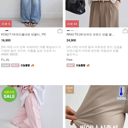
리뷰
4
리뷰
34
KO62-T-16/트리플네온 반팔티_YN
NK62-TS-26/슈라인 라운드 반팔 블라
우스_HR
16,900
24,900
[55-100] 나크 단독 자체제작! 여름 햇살보다 더
[55-100] 넉넉한 품과 여유로운 핏이 군살을
시원한 컬러 포인트, 여름을 입은 프린트 티
자연스럽게 커버해 편안한 착용감의 반팔
#NAK MADE.
블라우스
F,L,XL
Free
NEW
7%