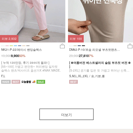
리뷰
2,932
리뷰
100
NK21-P-22/레이시 밴딩슬렉스
DM62-P-10/르솜 리오셀 부츠컷팬츠
_YN
19,900
29,900
9,900
50%
27,810
7%
[ 누적 120만장, 후기 2844개 돌파! ]
[ ❄️여름버전 베스트셀러의 슬림 부츠컷 버전 ❄️
[55~100] 가볍고 편안한~ 허리밴딩 일자핏
]
슬랙스 팬츠/빅사이즈 옵션가X #NAK MADE.
[S-2XL] 공기를 입은 듯 가볍고 뛰어난 신축성
원단에 슬림함을 더한 부츠컷 팬츠!
F,L
S,M,L,XL,2XL / 숏,기본,롱
더보기