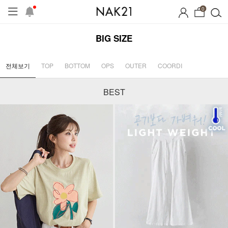
0
BIG SIZE
전체보기
TOP
BOTTOM
OPS
OUTER
COORDI
BEST
시즌오프
1+1 기획세트
자체제작
여름 