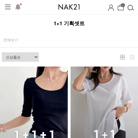
0
1+1 기획셋트
전체보기
시즌오프
1+1 기획세트
자체제작
여름 