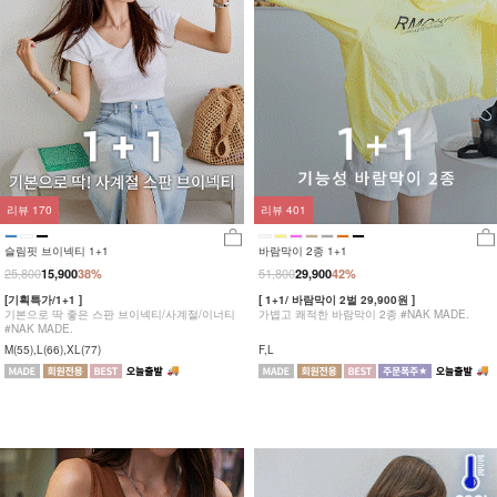
리뷰
170
리뷰
401
슬림핏 브이넥티 1+1
바람막이 2종 1+1
25,800
51,800
15,900
38%
29,900
42%
[기획특가/1+1 ]
[ 1+1/ 바람막이 2벌 29,900원 ]
기본으로 딱 좋은 스판 브이넥티/사계절/이너티
가볍고 쾌적한 바람막이 2종 #NAK MADE.
#NAK MADE.
M(55),L(66),XL(77)
F,L