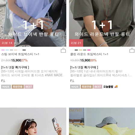
리뷰
14
리뷰
21
스팅 브이넥 트임박스티 1+1
클린 라운드 트임박스티 1+1
21,800
19,800
15,900
27%
15,900
20%
[1+1/ 2장 특가구매 ]
[1+1/ 2장 특가구매 ]
[55~120] 사계절 레이어드엔 요거! 베이직
[55~120] 1년 내내 레이어드하기 좋아!
와이드 브이넥 오버핏 롱 티셔츠 #NAK MADE.
컬러별로 골라입는! 와이드R넥 박스티셔츠 /
롱티셔츠 #NAK MADE.
F,L
F,L