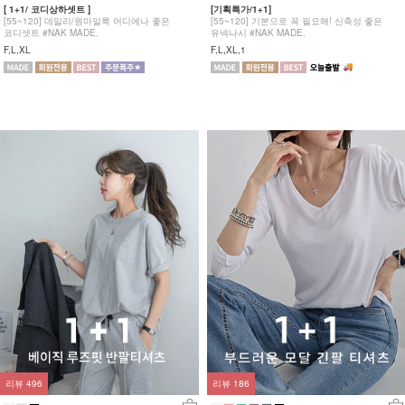
[ 1+1/ 코디상하셋트 ]
[기획특가/1+1]
[55~120] 데일리/원마일룩 어디에나 좋은
[55~120] 기본으로 꼭 필요해! 신축성 좋은
코디셋트 #NAK MADE.
유넥나시 #NAK MADE.
F,L,XL
F,L,XL,1
리뷰
496
리뷰
186