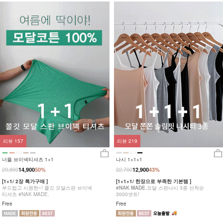
리뷰
157
리뷰
219
너플 브이넥티셔츠 1+1
나시 1+1+1
29,800
22,700
14,900
50%
12,900
43%
[1+1/ 2장 특가구매 ]
[1+1+1/ 한장으로 부족한 기본템 ]
부드럽고 시원한~! 쫄깃 모달스판 브이넥
#NAK MADE.
모달 스판나시 3종 선착순
티셔츠 #NAK MADE.
3000셋트!
Free
Free