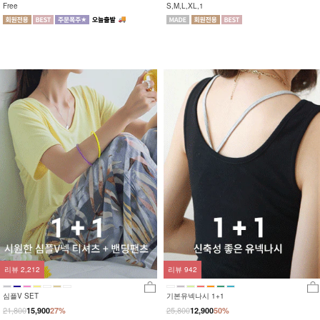
Free
S,M,L,XL,1
리뷰
2,212
리뷰
942
심플V SET
기본유넥나시 1+1
21,800
25,800
15,900
27%
12,900
50%