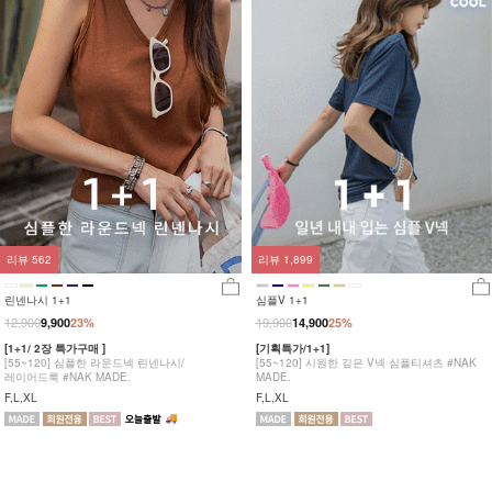
리뷰
562
리뷰
1,899
린넨나시 1+1
심플V 1+1
12,900
19,900
9,900
23%
14,900
25%
[1+1/ 2장 특가구매 ]
[기획특가/1+1]
[55~120] 심플한 라운드넥 린넨나시/
[55~120] 시원한 깊은 V넥 심플티셔츠 #NAK
레이어드룩 #NAK MADE.
MADE.
F,L,XL
F,L,XL