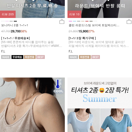
리뷰
205
리뷰
10
보니카니 2종 1+1+1
클린 라운드/스팅 브이넥 트임박스티
1+1
47,700
21,800
29,700
38%
15,900
27%
[ 1+1+1 / 무료배송★]
[1+1/ 2장 특가구매 ]
[55~88] 쫀쫀하게 바디를 잡아주는 슬림
[55~120] 라운드넥, 브이넥 맘대로 골라요!
반팔티셔츠 2종 특가+무료배송까지~! #NAK
리얼 베이직 사계절 레이어드템 와이드 박스
MADE.
반팔 트임티 2종 #NAK MADE.
F,L
F,L