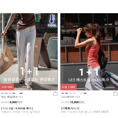
리뷰
699
리뷰
1,682
제노 밴딩팬츠 1+1
나시에이비 1+1
39,800
27,800
9,900
75%
15,900
43%
[ 1+1/ 2장 / 9,900원 특가 ]
[기획특가/1+1]
구름보다 가벼운 이지핏 일자팬츠
[55~110] 베이직한 롱나시 #NAK MADE.