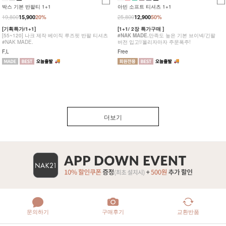
박스 기본 반팔티 1+1
아빈 소프트 티셔츠 1+1
19,800
25,800
15,900
20%
12,900
50%
[기획특가/1+1]
[1+1/ 2장 특가구매 ]
[55~120] 나크 제작 베이직 루즈핏 반팔 티셔츠
#NAK MADE.
만족도 높은 기본 브이넥/긴팔
#NAK MADE.
버전 입고!/올리자마자 주문폭주!
F,L
Free
더보기
문의하기
구매후기
교환반품