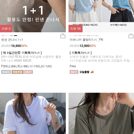
리뷰
3
리뷰
36
린넨 끈나시 1+1
아르니카 쿨링티1+1_YN
25,800
25,800
16,900
34%
12,900
50%
[ 딱 3일간만⏰ 기획특가/1+1 ]
[ 기획특가/1+1 ]
[55~120] REAL린넨 터치감에 스판까지 좋은
나크가 만들면 기본티도 다르다는 공식!
V컷 나시 #NAK MADE.
1+1구성으로 브이넥 라운드넥 고민없이 두장
다 챙겨가세요
F(55),L(66),XL(~88),1(~100),2(~120)
Free