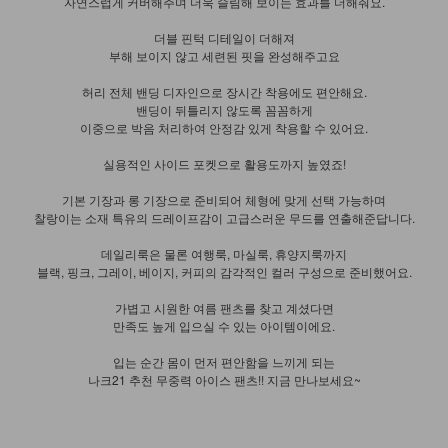
자연스럽게 커버해주며 더욱 슬림해 보이는 효과를 더해줘요.
더블 핀턱 디테일이 더해져
부해 보이지 않고 세련된 핏을 완성해주고요
허리 전체 밴딩 디자인으로 장시간 착용에도 편안해요.
밴딩이 뒤틀리지 않도록 꼼꼼하게
이중으로 박음 처리하여 안정감 있게 착용할 수 있어요.
실용적인 사이드 포켓으로 활용도까지 높였죠!
기본 기장과 롱 기장으로 준비되어 체형에 맞게 선택 가능하며
찰랑이는 소재 특유의 드레이프감이 고급스러운 무드를 연출해준답니다.
데일리룩은 물론 여행룩, 마실룩, 휴양지룩까지
블랙, 핑크, 그레이, 베이지, 커피의 감각적인 컬러 구성으로 준비했어요.
가볍고 시원한 여름 팬츠를 찾고 계셨다면
만족도 높게 입으실 수 있는 아이템이에요.
입는 순간 몸이 먼저 편안함을 느끼게 되는
나크21 추천 무중력 아이스 팬츠!! 지금 만나보세요~