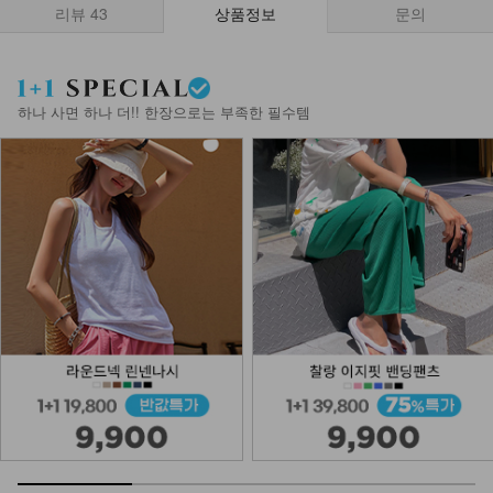
리뷰
43
상품정보
문의
NKA62-BS-5/키치 보헤미안 숄더백
14,900
하나 사면 하나 더!! 한장으로는 부족한 필수템
NKA53-A-2/라킷 레이어링 팔찌_DY
12,900
DM23-AC-10/클립 체인 팔찌
12,900
NKA53-N-13/스트롱 스틱 목걸이
_HR
9,900