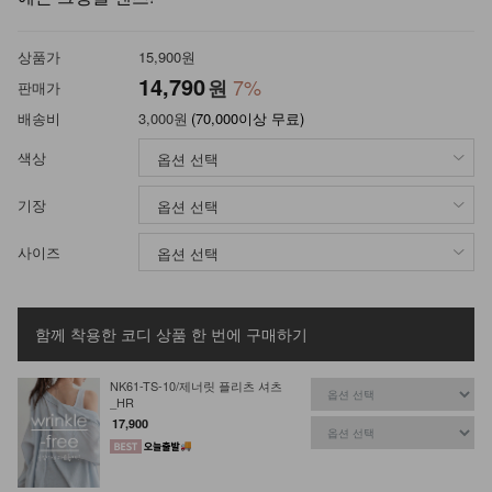
상품가
15,900원
14,790
7%
원
판매가
배송비
3,000원
(70,000이상 무료)
색상
기장
사이즈
함께 착용한 코디 상품
한 번에 구매하기
NK61-TS-10/제너릿 플리츠 셔츠
_HR
17,900