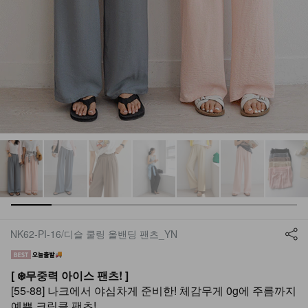
NK62-PI-16/디슬 쿨링 올밴딩 팬츠_YN
[ ❄️무중력 아이스 팬츠! ]
[55-88] 나크에서 야심차게 준비한! 체감무게 0g에 주름까지
예쁜 크링클 팬츠!