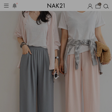
0
시즌오프
1+1 기획세트
자체제작
여름 