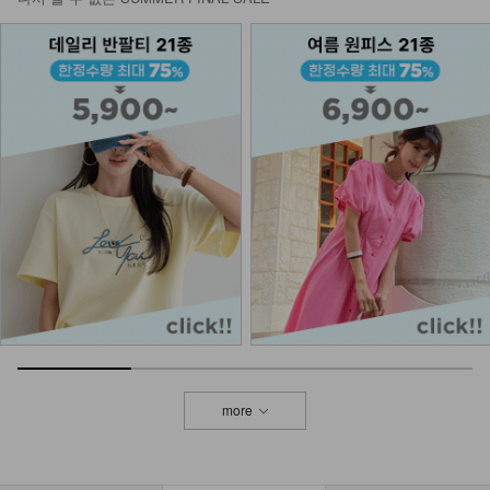
NK21-T-37/린넨나시
12,900
9,900
23%
KO62-T-10/린넨 심플브이_DY
14,900
NK53-M-3/올드머니 가디건 머플러
숄_HR
12,900
more
DM61-J-01/린 라운드 단가라 가디건
_HR
29,900