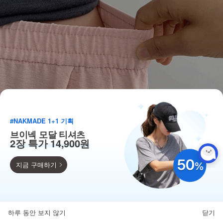
#NAKMADE 1+1 기획
브이넥 모달 티셔츠
2장 특가 14,900원
지금 구매하기
득템찬스
단독 한정수량 특가!
하루 동안 보지 않기
닫기
뒤로가기
카테고리
홈
찜
마이페이지