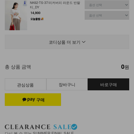
NK62-TS-37/리커버리 라운드 반팔
티_DY
14,900
NK61-TS-11/블루밍 벌룬 블라우스
_YN
코디상품 더 보기
17,900
0
NK52-TS-33/타로 니트 나시
총 상품 금액
원
17,900
8,900
50%
장바구니
바로구매
관심상품
NK51-TS-4/키노 거즈 시스루 셔츠
29,900
19,900
33%
선택 완료
NK62-TS-65/아르누보 캡소매티_DY
다시 볼 수 없는 SUMMER FINAL SALE
19,900
18,510
7%