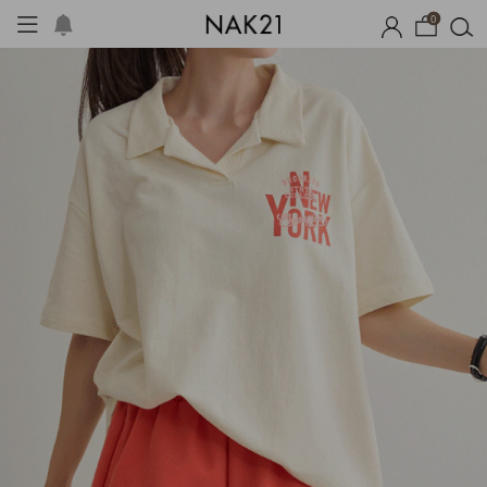
0
옷
장마템 기획전
오늘출발
시즌오프
1+1 기획