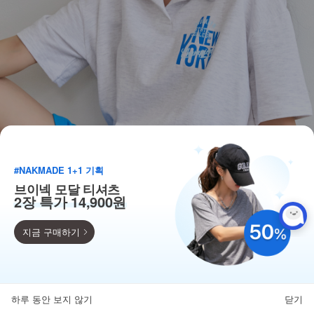
#NAKMADE 1+1 기획
브이넥 모달 티셔츠
2장 특가 14,900원
지금 구매하기
득템찬스
단독 한정수량 특가!
하루 동안 보지 않기
닫기
뒤로가기
카테고리
홈
찜
마이페이지