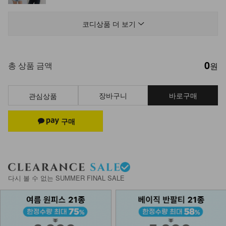
DM61-C-01/피셔 포미 캡모자_HR
19,900
코디상품 더 보기
0
DM61-C-02/어퓨 피그먼트 캡모자
총 상품 금액
원
_DY
21,900
장바구니
바로구매
관심상품
NK61-BS-2/메일 캔버스 에코백
19,900
NK61-BS-7/비욘드 리버시블 보부상
백
다시 볼 수 없는 SUMMER FINAL SALE
25,900
NKA-S-21/소프트 데일리 양말