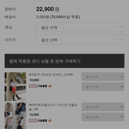
22,900
원
판매가
배송비
3,000원
(70,000이상 무료)
색상
사이즈
함께 착용한 코디 상품
한 번에 구매하기
KO52-P-10/피트 반바지_JY/HR
19,900
NK53-M-3/올드머니 가디건 머플러
숄_HR
12,900