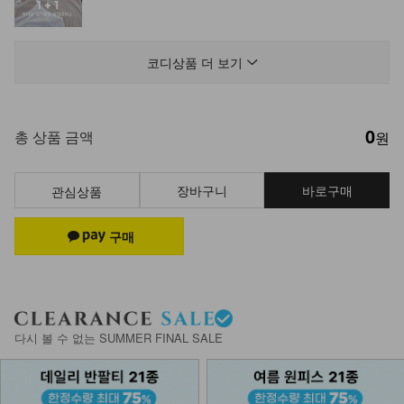
KOA-P-11/치마속바지
9,900
7,900
20%
코디상품 더 보기
0
NK84-A-1/보정속옷
총 상품 금액
원
9,900
7,900
20%
장바구니
바로구매
관심상품
나시 1+1+1
22,700
12,900
43%
KOA-T-12/나시에이비
다시 볼 수 없는 SUMMER FINAL SALE
13,900
8,280
40%