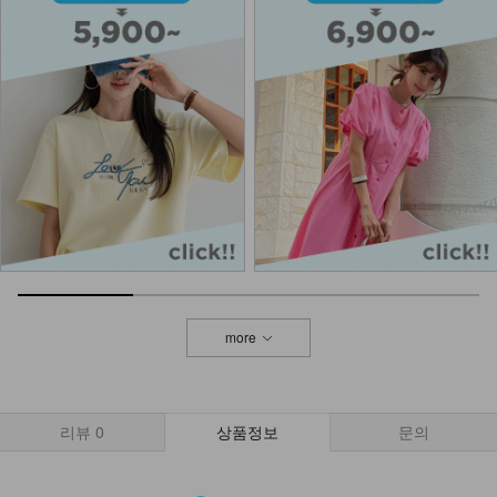
NKA-T-7/기본이너 끈나시
7,900
5,900
25%
KOA-T-26/스퀘어 스판나시
13,900
9,900
29%
NKA-U-2/똥배보정 속바지
9,900
5,900
40%
more
KOA-T-15/심플끈나시
12,900
7,900
39%
리뷰
0
상품정보
문의
DM41-T-35/아라비아 롱 패드 나시