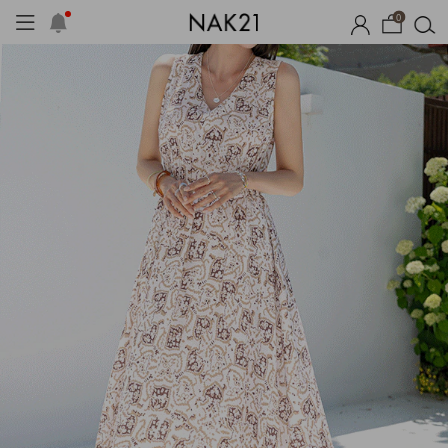
0
체제작
여름 잠옷
장마템 기획전
오늘출발
시즌오