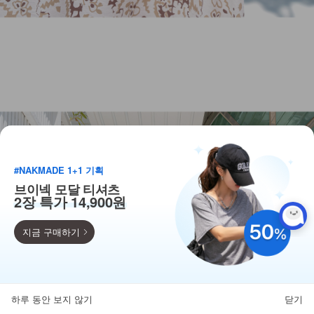
#NAKMADE 1+1 기획
브이넥 모달 티셔츠
2장 특가 14,900원
지금 구매하기
득템찬스
단독 한정수량 특가!
하루 동안 보지 않기
닫기
뒤로가기
카테고리
홈
찜
마이페이지