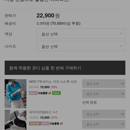
22,900
원
판매가
배송비
3,000원
(70,000이상 무료)
색상
사이즈
함께 착용한 코디 상품
한 번에 구매하기
NK51-TS-4/키노 거즈 시스루 셔츠
29,900
19,900
33%
선택 완료
속치마끈원피스 1+1
13,800
10,900
21%