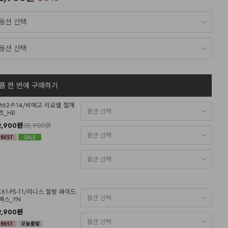
품 한 번에 구매하기
M62-P-14/비에고 리오셀 절개
츠_HR
2,900원
38,900원
K61-PS-11/리니스 찰랑 와이드
랙스_YN
2,900원