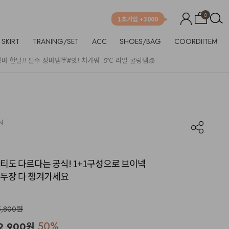
0
1초가입 +3000
SKIRT
TRANING/SET
ACC
SHOES/BAG
COORDIITEM
장마 한달!! 필수 장마템☔
#앗! 차가워 -5℃ 리얼 쿨링템🧊
N
티도 다르다는 공식! 1+1구성으로 브이넥
두장 다 챙겨가세요
5,800원
50
%
2,900
원