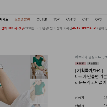
기획세트
오늘출발🚚
OUTER
TOP
PANTS
KNIT
OPS
집콕 LIFE 시작!🌙
#🌴여름 코디 완성! 썸머 잡화 기획전
#NAK SPECIAL🌊
#올해 
아르니카 쿨링티1+1_Y
[ 기획특가/1+1 ]
나크가 만들면 기본
라운드넥 고민없이 
상품가
2
1
판매가