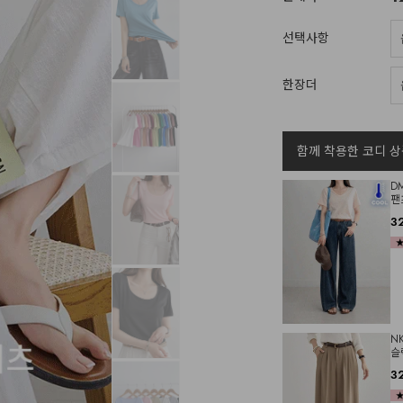
선택사항
한장더
함께 착용한 코디 상
D
팬
3
N
슬
3