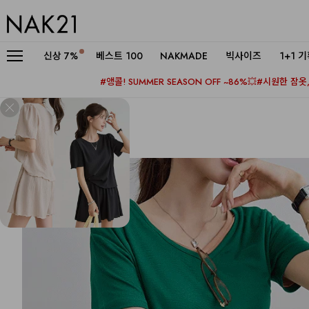
신상
7%
베스트 100
NAKMADE
빅사이즈
1+1 
#앵콜! SUMMER SEASON OFF ~86%💥
#시원한 잠옷, 