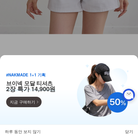
#NAKMADE 1+1 기획
브이넥 모달 티셔츠
2장 특가 14,900원
지금 구매하기
득템찬스
단독 한정수량 특가!
하루 동안 보지 않기
닫기
뒤로가기
카테고리
홈
찜
마이페이지