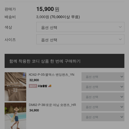
15,900
원
판매가
배송비
3,000원
(70,000이상 무료)
색상
사이즈
함께 착용한 코디 상품
한 번에 구매하기
KO62-P-05/쿨맥스 밴딩팬츠_YN
32,900
DM62-P-38/로운 데님 숏팬츠_HR
34,900