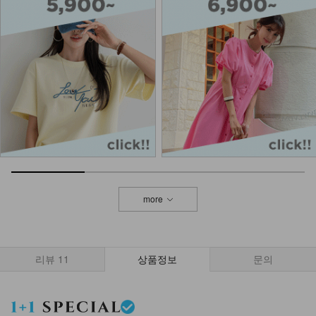
9,900
DM23-AC-10/클립 체인 팔찌
12,900
NKA52-AI-1/모던 라인 포인트 반지
_HJ
7,900
more
NKA63-BT-2/매니쉬 꽈배기 벨트
11,900
9,900
17%
리뷰
11
상품정보
문의
NKA-S-10/티안나 미니덧신
1,000