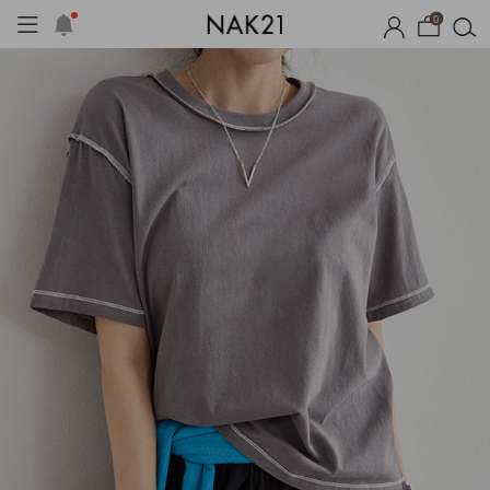
0
체제작
여름 잠옷
장마템 기획전
오늘출발
시즌오