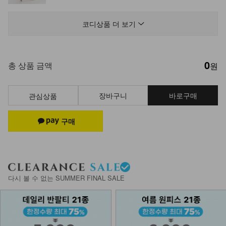
DM62-P-03/보니스 베이직 3부 숏팬
츠_HR
코디상품 더 보기
22,900
0
DM61-C-03/배색 오버스튜디오 캡모
총 상품 금액
원
자_DY
22,900
장바구니
바로구매
관심상품
NK61-BS-3/니스 캔버스 에코백_YN
24,900
NKA62-BS-11/아망드 라탄 숄더백
다시 볼 수 없는 SUMMER FINAL SALE
21,900
NK02-A-10/슬림브이 목걸이_DY