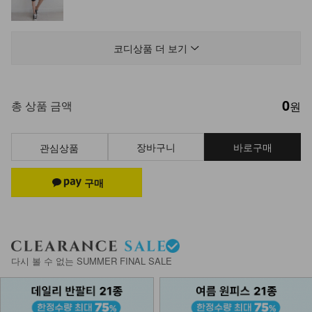
NK62-TS-24/오퍼링 배색 블라우스
_HR
코디상품 더 보기
27,900
0
DM62-T-22/미앤유 워싱 반팔 티셔츠
총 상품 금액
원
_JY
26,900
장바구니
바로구매
관심상품
DM61-C-03/배색 오버스튜디오 캡모
자_DY
22,900
DM41-T-35/아라비아 롱 패드 나시
+DM41-T-36/나오미
다시 볼 수 없는 SUMMER FINAL SALE
14,900