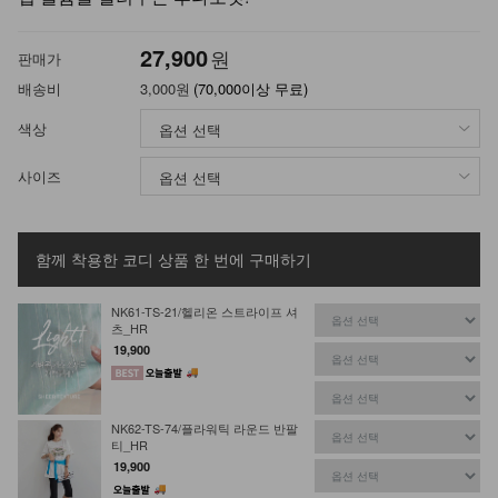
27,900
원
판매가
배송비
3,000원
(70,000이상 무료)
색상
사이즈
함께 착용한 코디 상품
한 번에 구매하기
NK61-TS-21/헬리온 스트라이프 셔
츠_HR
19,900
NK62-TS-74/플라워틱 라운드 반팔
선택 완료
티_HR
19,900