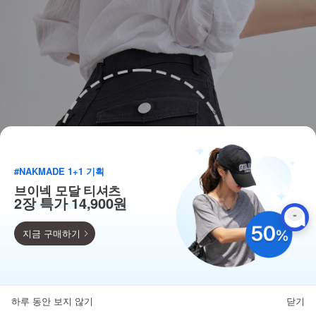
#NAKMADE 1+1 기획
브이넥 모달 티셔츠
2장 특가 14,900원
지금 구매하기
득템찬스
단독 한정수량 특가!
하루 동안 보지 않기
닫기
뒤로가기
카테고리
홈
찜
마이페이지