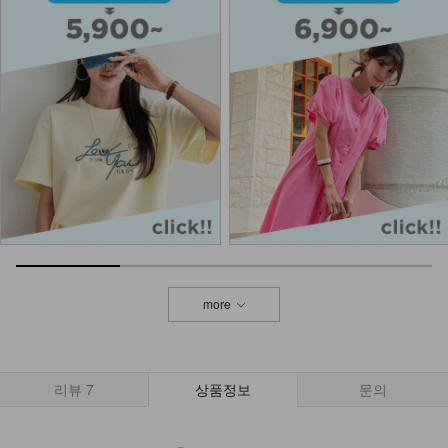
DM61-BG-03/에퓨르 체인 빅 숄더백
_HR
27,900
NK02-A-10/슬림브이 목걸이_DY
9,900
NKA52-AI-1/모던 라인 포인트 반지
_HJ
7,900
more
DM23-AC-10/클립 체인 팔찌
12,900
리뷰
7
상품정보
문의