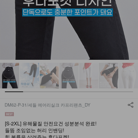
DM62-P-31/세들 에어리실크 카프리팬츠_DY
[S-2XL] 유해물질 안전요건 성분분석 완료!
들뜸 조임없는 허리 인밴딩!
힙 볼륨을 살려주는 후다포켓!