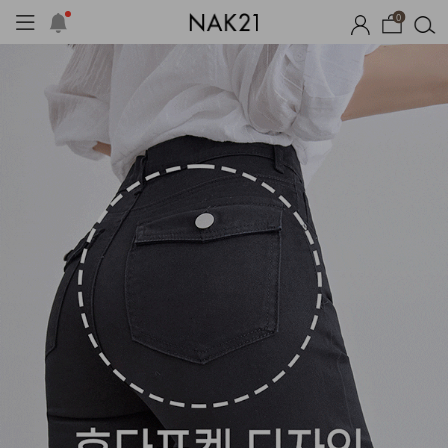
0
자체제작
여름 잠옷
장마템 기획전
오늘출발
시