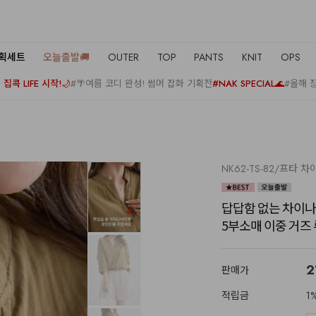
기획세트
오늘출발🚚
OUTER
TOP
PANTS
KNIT
OPS
집콕 LIFE 시작!🌙
#🌴여름 코디 완성! 썸머 잡화 기획전
#NAK SPECIAL🌊
#올해 
NK62-TS-82/프타 차
답답함 없는 차이나
5부소매 이중 거즈
2
판매가
적립금
1