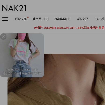
신상
7%
베스트 100
NAKMADE
빅사이즈
1+1 
#앵콜! SUMMER SEASON OFF ~86%💥
#시원한 잠옷, 