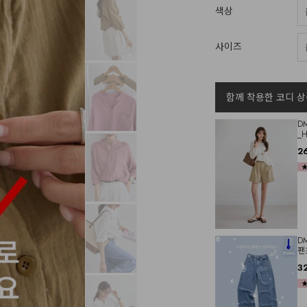
색상
사이즈
함께 착용한 코디 상
D
_
2
D
팬
3