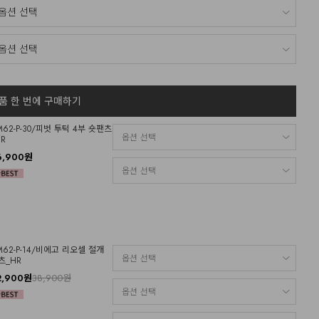
품 한 번에 구매하기
M62-P-30/피벗 투턱 4부 숏팬츠
HR
6,900원
M62-P-14/비에고 리오셀 절개
츠_HR
2,900원
38,900원