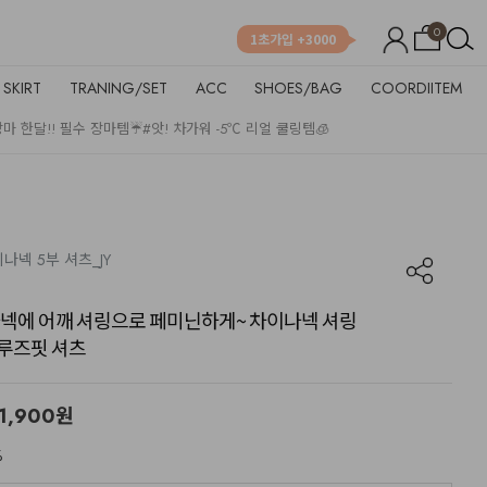
0
1초가입 +3000
SKIRT
TRANING/SET
ACC
SHOES/BAG
COORDIITEM
장마 한달!! 필수 장마템☔
#앗! 차가워 -5℃ 리얼 쿨링템🧊
이나넥 5부 셔츠_JY
넥에 어깨 셔링으로 페미닌하게~ 차이나넥 셔링
 루즈핏 셔츠
1,900
원
%